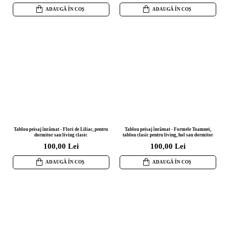
ADAUGĂ ÎN COȘ
ADAUGĂ ÎN COȘ
Tablou peisaj înrămat - Flori de Liliac, pentru
Tablou peisaj înrămat - Formele Toamnei,
dormitor sau living clasic
tablou clasic pentru living, hol sau dormitor
100,00 Lei
100,00 Lei
ADAUGĂ ÎN COȘ
ADAUGĂ ÎN COȘ