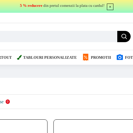
5 % reducere
din pretul comenzii la plata cu cardul!
RTOUT
TABLOURI PERSONALIZATE
PROMOTII
FOT
se
0