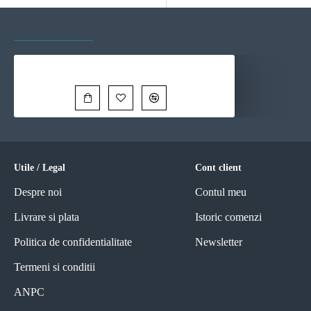
VAZUTE RECENT
CELE MAI VIZITATE
Tablou Stăpânul Nopții - Camion Modern Înramat
100,00 Lei
Utile / Legal
Cont client
Despre noi
Contul meu
Livrare si plata
Istoric comenzi
Politica de confidentialitate
Newsletter
Termeni si conditii
ANPC