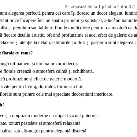
Se afişează de la 1 până la 6 din 6 (1
sunt alegerea perfectă pentru cei care își doresc un decor elegant, lumino
17
15
ant orice încăpere într-un spațiu primitor și sofisticat, aducând naturalețe
mai
apr.
ist și premium sau tablouri florale multicolore pentru o atmosferă caldă
 fiecare detaliu artistic, oferind profunzime și acel efect de galerie de 
0
429
0
680
relaxare și atenție la detalii, tablourile cu flori și paspartu sunt alegere
ct + idei moderne de decor
Cum aranjezi tablourile pe perete – reguli simple pentru un decor modern și echilibrat
re florale cu rama?
Un tablou frumos poate schimba
Tablouri pentru living mod
augă rafinament și lumină oricărui decor.
e
complet aspectul unei camere, însă
idei, modele și cum le al
 florale creează o atmosferă calmă și echilibrată.
adevărul este că nu doar modelul
corectUn living modern
ar
contează, ci și modul în care este
înseamnă doar mobilier mini
 profunzime și efect de galerie modernă.
a
poziționat. Mulți oameni aleg
sau culori neutre. Un liv
rivite pentru living, dormitor, birou sau hol.
tablouri moderne și mobilier bine
modern nu este doar un sp
lorale sunt printre cele mai apreciate decorațiuni interioare.
pus la punct, dar rezultatul final
funcțional, ci locul în care
pare totuși dezechilibrat. De cele
petreci timpul liber, prim
it?
mai multe ori, problema nu este
oaspeți și îți exprimi stil
tabloul, ci felul în care acesta este
personal. De multe ori, chia
ive și compoziții moderne cu impact vizual puternic.
ma
aranjat pe perete.Poziționarea
ai mobilier bine ales și cu
ate, tonuri pastelate și atmosferă relaxantă.
.
greșită poate face chiar și cele mai
armonioase, încăperea poate
liste sau alb-negru pentru eleganță discretă.
elegante tablouri să pară pierdute,
incompletă. Aici intervin tab