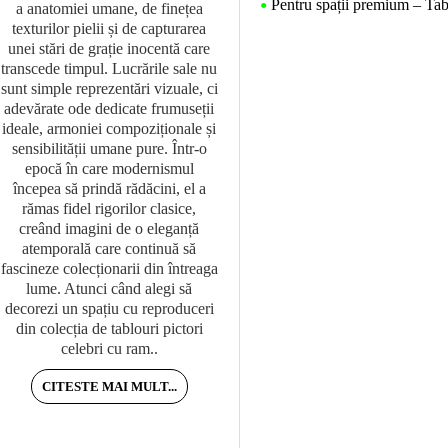
Pentru spații premium – Tablo
•
a anatomiei umane, de finețea
senzația de spațiu personal bine
texturilor pielii și de capturarea
organizat. În schimb, o alegere
unei stări de grație inocentă care
greșită poate încărca vizual came
transcede timpul. Lucrările sale nu
sau poate crea un contrast neplăc
sunt simple reprezentări vizuale, ci
cu restul decorului.Mulți aleg
adevărate ode dedicate frumuseții
tablouri doar pentru aspectul lo
ideale, armoniei compoziționale și
individual, fără să țină cont de
sensibilității umane pure. Într-o
rolul pe care îl joacă în încăpere
epocă în care modernismul
În realitate, în dormitor conteaz
începea să prindă rădăcini, el a
mai mult atmosfera decât impact
rămas fidel rigorilor clasice,
vizual agresiv. De aceea, sunt
creând imagini de o eleganță
preferate de obicei culorile calm
atemporală care continuă să
compozițiile simple și stilurile
fascineze colecționarii din întreaga
echilibrate.Dacă vrei să înțelegi
lume. Atunci când alegi să
cum se integrează tablourile în
decorezi un spațiu cu reproduceri
ansamblul casei, îți recomand și
din colecția de tablouri pictori
ghidul despre tablouri pentru l..
celebri cu ram..
CITESTE MAI MULT...
CITESTE MAI MULT...