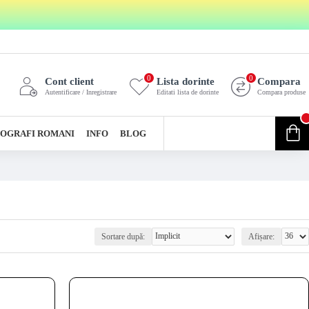
0
0
Cont client
Lista dorinte
Compara
Autentificare / Inregistrare
Editati lista de dorinte
Compara produse
0
OGRAFI ROMANI
INFO
BLOG
0 produs(e) - 0,00 Lei
Sortare după:
Afișare: