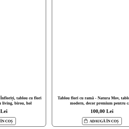
nfloriți, tablou cu flori
Tablou flori cu ramă - Natura Mov, tablo
 living, birou, hol
modern, decor premium pentru c
 Lei
100,00 Lei
ÎN COȘ
ADAUGĂ ÎN COȘ