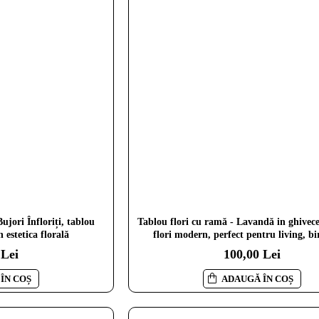
ujori Înfloriți, tablou
Tablou flori cu ramă - Lavandă in ghivece
 estetica florală
flori modern, perfect pentru living, bi
 Lei
100,00 Lei
ÎN COȘ
ADAUGĂ ÎN COȘ