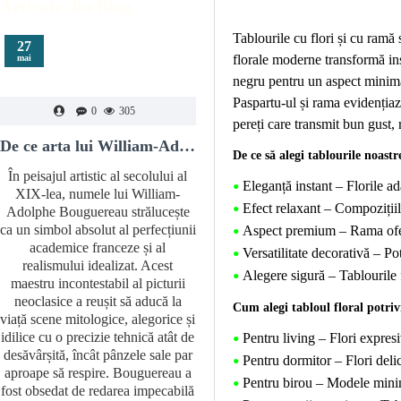
Articole din Blog
Tablourile cu flori și cu ramă 
27
20
florale moderne transformă inst
mai
mai
negru pentru un aspect minimal
Paspartu-ul și rama evidențiază
0
305
0
404
pereți care transmit bun gust, 
De ce arta lui William-Adolphe Bouguereau definește luxul clasic
Tablouri pentru dormitor – cum alegi core
De ce să alegi tablourile noast
În peisajul artistic al secolului al
Dormitorul este spațiul în care
Eleganță instant – Florile ad
•
XIX-lea, numele lui William-
designul interior are cel mai mar
Efect relaxant – Compozițiile
•
Adolphe Bouguereau strălucește
impact emoțional. Este locul de
ca un simbol absolut al perfecțiunii
odihnă, relaxare și reconectare, i
Aspect premium – Rama oferă
•
academice franceze și al
fiecare detaliu contribuie la stare
Versatilitate decorativă – Pot
•
realismului idealizat. Acest
generală a camerei. De aceea,
Alegere sigură – Tablourile f
•
maestru incontestabil al picturii
alegerea unor tablouri pentru
neoclasice a reușit să aducă la
dormitor nu ar trebui tratată
Cum alegi tabloul floral potriv
viață scene mitologice, alegorice și
superficial, ci ca parte dintr-un
idilice cu o precizie tehnică atât de
ansamblu de design coerent.Un
Pentru living – Flori expres
•
desăvârșită, încât pânzele sale par
tablou ales corect poate transfor
Pentru dormitor – Flori delic
•
aproape să respire. Bouguereau a
complet atmosfera unui dormitor
Pentru birou – Modele minima
•
fost obsedat de redarea impecabilă
Poate aduce liniște, echilibru și