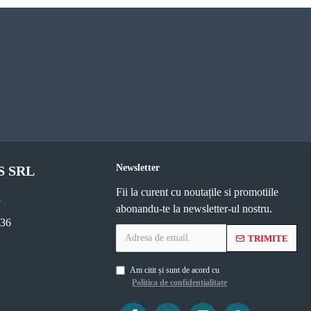
Newsletter
S SRL
Fii la curent cu noutațile si promotiile
1
abonandu-te la newsletter-ul nostru.
236
TRIMITE
Am citit și sunt de acord cu
Politica de confidentialitate