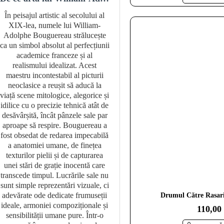
În peisajul artistic al secolului al
Dormitorul este spațiul în care
XIX-lea, numele lui William-
designul interior are cel mai mar
Adolphe Bouguereau strălucește
impact emoțional. Este locul de
ca un simbol absolut al perfecțiunii
odihnă, relaxare și reconectare, i
academice franceze și al
fiecare detaliu contribuie la stare
realismului idealizat. Acest
generală a camerei. De aceea,
maestru incontestabil al picturii
alegerea unor tablouri pentru
neoclasice a reușit să aducă la
dormitor nu ar trebui tratată
viață scene mitologice, alegorice și
superficial, ci ca parte dintr-un
idilice cu o precizie tehnică atât de
ansamblu de design coerent.Un
desăvârșită, încât pânzele sale par
tablou ales corect poate transfor
aproape să respire. Bouguereau a
complet atmosfera unui dormitor
fost obsedat de redarea impecabilă
Poate aduce liniște, echilibru și
a anatomiei umane, de finețea
senzația de spațiu personal bine
texturilor pielii și de capturarea
organizat. În schimb, o alegere
unei stări de grație inocentă care
greșită poate încărca vizual came
transcede timpul. Lucrările sale nu
sau poate crea un contrast neplăc
sunt simple reprezentări vizuale, ci
cu restul decorului.Mulți aleg
adevărate ode dedicate frumuseții
tablouri doar pentru aspectul lo
Drumul Către Rasari
ideale, armoniei compoziționale și
individual, fără să țină cont de
110,00
sensibilității umane pure. Într-o
rolul pe care îl joacă în încăpere