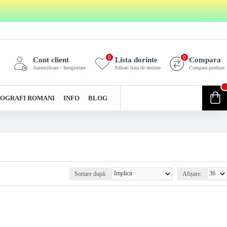
0
0
Cont client
Lista dorinte
Compara
Autentificare / Inregistrare
Editati lista de dorinte
Compara produse
0
OGRAFI ROMANI
INFO
BLOG
0 produs(e) - 0,00 Lei
Sortare după:
Afișare: