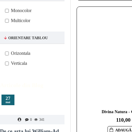
Monocolor
Multicolor
ORIENTARE TABLOU
Orizontala
Verticala
Articole din Blog
27
20
mai
mai
Divina Natura -
110,00
0
341
0
444
ADAUGĂ 
De ce arta lui William-Adolphe Bouguereau definește luxul clasic
Tablouri pentru dormitor – cum alegi core