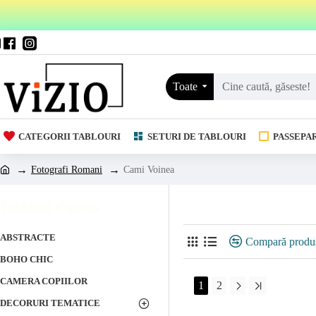
Toate
CATEGORII TABLOURI
SETURI DE TABLOURI
PASSEPA
Fotografi Romani
Cami Voinea
Cami Voinea
Tablouri Canvas
ABSTRACTE
Compară produ
BOHO CHIC
CAMERA COPIILOR
1
2
DECORURI TEMATICE