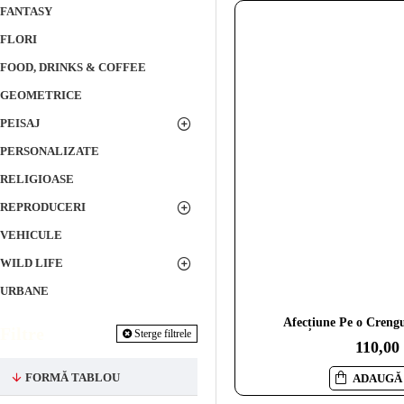
FANTASY
FLORI
FOOD, DRINKS & COFFEE
GEOMETRICE
PEISAJ
PERSONALIZATE
RELIGIOASE
REPRODUCERI
VEHICULE
WILD LIFE
URBANE
Afecțiune Pe o Creng
Filtre
Sterge filtrele
110,00
FORMĂ TABLOU
ADAUGĂ 