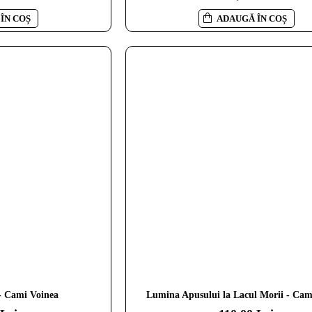
ÎN COȘ
ADAUGĂ ÎN COȘ
- Cami Voinea
Lumina Apusului la Lacul Morii - Cam