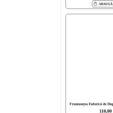
ADAUGĂ 
Frumusețea Euforică de Dup
110,00