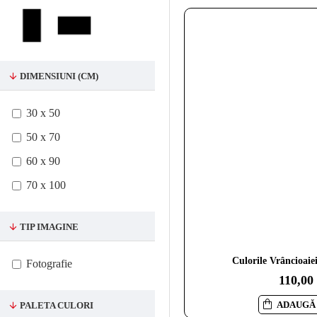
DIMENSIUNI (CM)
30 x 50
50 x 70
60 x 90
70 x 100
TIP IMAGINE
Culorile Vrâncioaie
Fotografie
110,00
ADAUGĂ 
PALETA CULORI