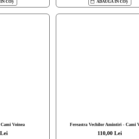
ă
întregului spațiu.Indiferent dacă
Rezultatul? Un decor dezo
ÎN COȘ
ADAUGĂ ÎN COȘ
ul
alegi un singur tablou mare sau un
sau lipsit de personalitate.
set de tablouri canvas, există
vrei să eviți această greșeală
e,
câteva reguli simple care te ajută
important să înțelegi c
să obții un decor armonios și
funcționează un decor mode
profesionist. În acest ghid vei
ce tipuri de tablouri mod
descoperi exact cum aranjezi
pentru living se potrives
tablourile pe perete fără să faci
adevărat. În acest articol ve
greșeli comune și cum creezi un
idei clare, exemple și prin
spa..
simple care te ajută să a
CITESTE MAI MULT...
CITESTE MAI MULT...
- Cami Voinea
Fereastra Vechilor Amintiri - Cami 
 Lei
110,00 Lei