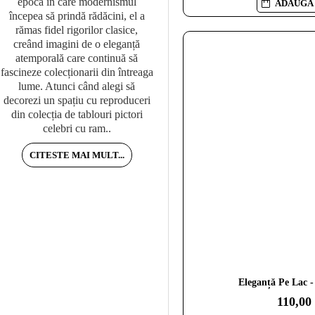
epocă în care modernismul
În realitate, în dormitor conteaz
ADAUGĂ 
începea să prindă rădăcini, el a
mai mult atmosfera decât impact
rămas fidel rigorilor clasice,
vizual agresiv. De aceea, sunt
creând imagini de o eleganță
preferate de obicei culorile calm
atemporală care continuă să
compozițiile simple și stilurile
fascineze colecționarii din întreaga
echilibrate.Dacă vrei să înțelegi
lume. Atunci când alegi să
cum se integrează tablourile în
decorezi un spațiu cu reproduceri
ansamblul casei, îți recomand și
din colecția de tablouri pictori
ghidul despre tablouri pentru l..
celebri cu ram..
CITESTE MAI MULT...
CITESTE MAI MULT...
Eleganță Pe Lac 
110,00