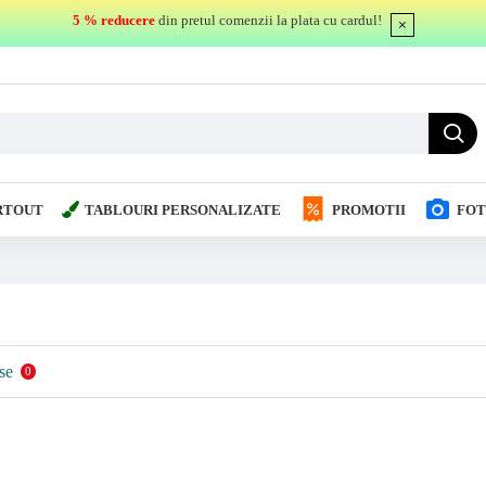
5 % reducere
din pretul comenzii la plata cu cardul!
RTOUT
TABLOURI PERSONALIZATE
PROMOTII
FOT
se
0