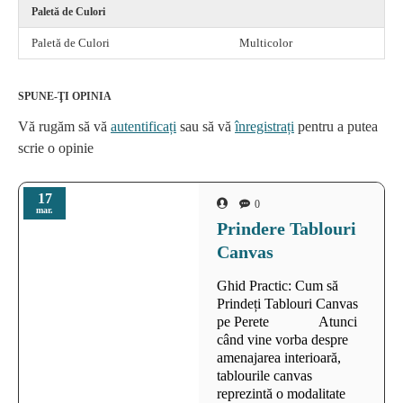
Paletă de Culori
Paletă de Culori
Multicolor
SPUNE-ŢI OPINIA
Vă rugăm să vă
autentificați
sau să vă
înregistrați
pentru a putea
scrie o opinie
17
0
mar.
Prindere Tablouri
Canvas
Ghid Practic: Cum să
Prindeți Tablouri Canvas
pe Perete Atunci
când vine vorba despre
amenajarea interioară,
tablourile canvas
reprezintă o modalitate