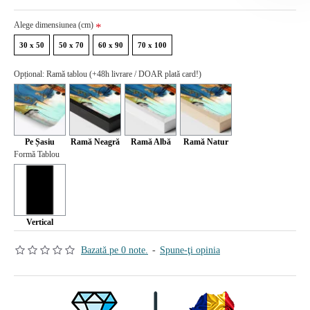
Alege dimensiunea (cm)
30 x 50
50 x 70
60 x 90
70 x 100
Opțional: Ramă tablou (+48h livrare / DOAR plată card!)
Pe Șasiu
Ramă Neagră
Ramă Albă
Ramă Natur
Formă Tablou
Vertical
Bazată pe 0 note.
-
Spune-ţi opinia