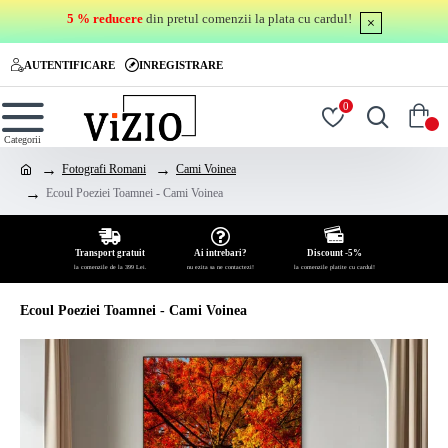
5 % reducere
din pretul comenzii la plata cu cardul!
AUTENTIFICARE
INREGISTRARE
0
0
Fotografi Romani
Cami Voinea
Ecoul Poeziei Toamnei - Cami Voinea
Transport gratuit
Ai intrebari?
Discount -5%
la comenzile de la 399 Lei.
nu ezita sa ne contactezi!
la comenzile platite cu cardul!
Ecoul Poeziei Toamnei - Cami Voinea