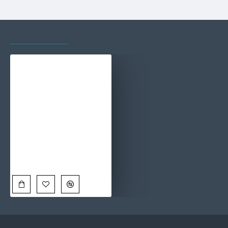
VAZUTE RECENT
CELE MAI VIZITATE
Ecoul Poeziei Toamnei - Cami Voinea
110,00 Lei