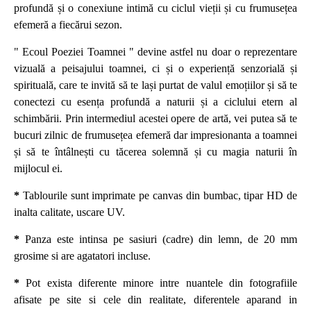
profundă și o conexiune intimă cu ciclul vieții și cu frumusețea
efemeră a fiecărui sezon.
" Ecoul Poeziei Toamnei " devine astfel nu doar o reprezentare
vizuală a peisajului toamnei, ci și o experiență senzorială și
spirituală, care te invită să te lași purtat de valul emoțiilor și să te
conectezi cu esența profundă a naturii și a ciclului etern al
schimbării. Prin intermediul acestei opere de artă, vei putea să te
bucuri zilnic de frumusețea efemeră dar impresionanta a toamnei
și să te întâlnești cu tăcerea solemnă și cu magia naturii în
mijlocul ei.
*
Tablourile sunt imprimate pe canvas din bumbac, tipar HD de
inalta calitate, uscare UV.
*
Panza este intinsa pe sasiuri (cadre) din lemn, de 20 mm
grosime si are agatatori incluse.
*
Pot exista diferente minore intre nuantele din fotografiile
afisate pe site si cele din realitate, diferentele aparand in