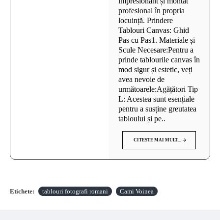
impresionant și montat
profesional în propria
locuință. Prindere
Tablouri Canvas: Ghid
Pas cu Pas1. Materiale și
Scule Necesare:Pentru a
prinde tablourile canvas în
mod sigur și estetic, veți
avea nevoie de
următoarele:Agățători Tip
L: Acestea sunt esențiale
pentru a susține greutatea
tabloului și pe..
CITESTE MAI MULT...
Etichete:
tablouri fotografi romani
Cami Voinea