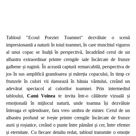
Tabloul "Ecoul Poeziei Toamnei" dezvăluie o scenă
impresionantă a naturii în toiul toamnei, în care trunchiul viguros
al unui copac se înalță în perspectivă, încadrând cerul de un
albastru extraordinar printre crengile sale încărcate de frunze
galbene și ruginii. În această captură remarcabilă, perspectiva de
jos în sus amplifică grandoarea și măreția copacului, în timp ce
frunzele în culori vii dansează în bătaia vântului, creând un
adevărat spectacol al culorilor toamnei.
Prin intermediul
tabloului,
Cami Voinea
te invita într-o călătorie vizuală și
emoțională în mijlocul naturii, unde toamna își dezvăluie
întreaga ei splendoare, fara vreo umbra de mister. Cerul de un
albastru profund se ivește printre crengile încărcate de frunze
aurii și roșiatice, creând o punte între pământ și cer, între efemer
și eternitate. Cu fiecare detaliu redat, tabloul transmite o emoție