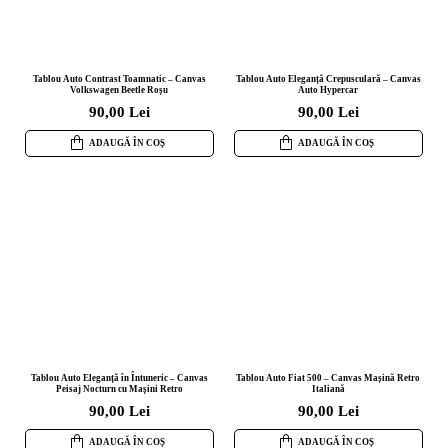
Tablou Auto Contrast Toamnatic – Canvas
Tablou Auto Eleganță Crepusculară – Canvas
Volkswagen Beetle Roșu
Auto Hypercar
90,00 Lei
90,00 Lei
ADAUGĂ ÎN COȘ
ADAUGĂ ÎN COȘ
Tablou Auto Eleganță în Întuneric – Canvas
Tablou Auto Fiat 500 – Canvas Mașină Retro
Peisaj Nocturn cu Mașini Retro
Italiană
90,00 Lei
90,00 Lei
ADAUGĂ ÎN COȘ
ADAUGĂ ÎN COȘ