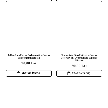
Tablou Auto Fior de Performanță – Canvas
Tablou Auto Fiorul Vitezei – Canvas
Lamborghini Huracan
Decorativ Stil Cyberpunk cu Supercar
Albastru
90,00 Lei
90,00 Lei
ADAUGĂ ÎN COȘ
ADAUGĂ ÎN COȘ