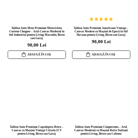
Tablou Auto Moto Premium Motocicleta
Tablou Auto Premium Americana Vintage –
Custom Chopper – Artă Canvas Modernă în
Canvas Modern cu Mașină de Epocă în Stil
Stil Industrial pentru Living Masculin, Birou
Havana pentru Living, Birou sau Garaj
sau Garaj
90,00 Lei
90,00 Lei
ADAUGĂ ÎN COȘ
ADAUGĂ ÎN COȘ
Tablou Auto Premium Capodopera Retro –
Tablou Auto Premium Cinquecento – Artă
Canvas cu Mașină Vintage Citroën 2CV
Canvas Modernă cu Mașină Retro Italiană
pentru Living, Birou sau Garaj
pentru Living, Birou sau Cafenea