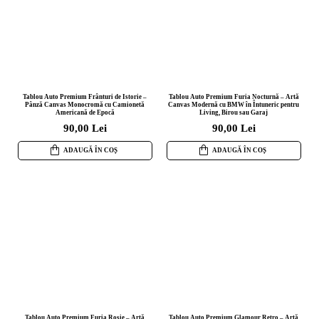
Tablou Auto Premium Frânturi de Istorie –
Tablou Auto Premium Furia Nocturnă – Artă
Pânză Canvas Monocromă cu Camionetă
Canvas Modernă cu BMW în Întuneric pentru
Americană de Epocă
Living, Birou sau Garaj
90,00 Lei
90,00 Lei
ADAUGĂ ÎN COȘ
ADAUGĂ ÎN COȘ
Tablou Auto Premium Furia Roșie – Artă
Tablou Auto Premium Glamour Retro – Artă