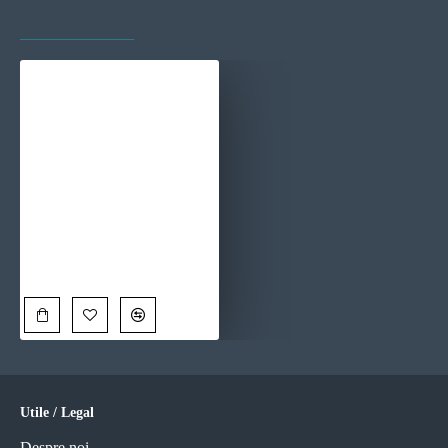
VAZUTE RECENT
CELE MAI VIZITATE
Tablou Stăpânul Nopții - Camion Modern Înramat
100,00 Lei
Utile / Legal
Despre noi