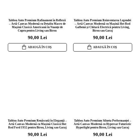
Tablou Auto Premium Rafinament în Reflexii
Tablou Auto Premium Reinventarea Legendei
– Artă Canvas Modernă cu Detaliu Macro de
– Artă Canvas Modernă cu Mașină Hot Rod
Mașină Clasică Americană în Nuanțe de
Galbenă și Chitară Electrică pentru Living,
Cupru pentru Living sau Birou
Birou sau Garaj
90,00 Lei
90,00 Lei
ADAUGĂ ÎN COȘ
ADAUGĂ ÎN COȘ
Tablou Auto Premium Renăscută în Eleganță –
Tablou Auto Premium Silueta Performanței –
Artă Canvas Modernă cu Mașină Clasică Hot
Artă Canvas Modernă cu Hypercar Futuristic
Rod Ford 1932 pentru Birou, Living sau Garaj
Hyperlight pentru Birou, Living sau Garaj
90,00 Lei
90,00 Lei