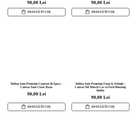
90,00 Lei
90,00 Lei
ADAUGĂ ÎN COȘ
ADAUGĂ ÎN COȘ
Tablou Auto Premium Contrast de Epoci –
Tablou Auto Premium Forța la Asfințit –
Canvas Auto Clasic Roșu
Canvas Stil Muscle Car cu Ford Mustang
Shelby
90,00 Lei
90,00 Lei
ADAUGĂ ÎN COȘ
ADAUGĂ ÎN COȘ