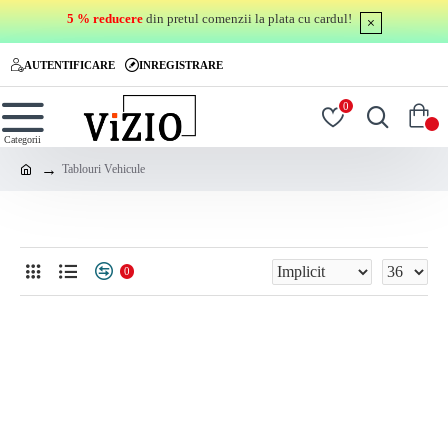
5 % reducere
din pretul comenzii la plata cu cardul!
AUTENTIFICARE
INREGISTRARE
0
0
Tablouri Vehicule
Tablouri Vehicule
0