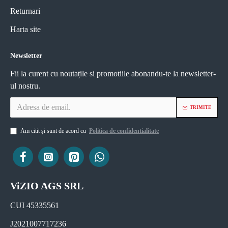
Returnari
Harta site
Newsletter
Fii la curent cu noutațile si promotiile abonandu-te la newsletter-
ul nostru.
TRIMITE
Am citit și sunt de acord cu
Politica de confidentialitate
ViZIO AGS SRL
CUI 45335561
J2021007717236