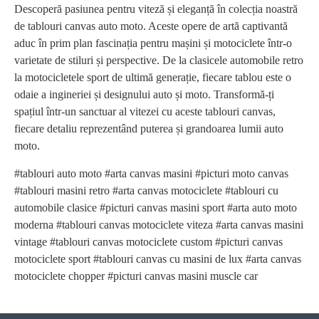
Descoperă pasiunea pentru viteză și eleganță în colecția noastră
de tablouri canvas auto moto. Aceste opere de artă captivantă
aduc în prim plan fascinația pentru mașini și motociclete într-o
varietate de stiluri și perspective. De la clasicele automobile retro
la motocicletele sport de ultimă generație, fiecare tablou este o
odaie a ingineriei și designului auto și moto. Transformă-ți
spațiul într-un sanctuar al vitezei cu aceste tablouri canvas,
fiecare detaliu reprezentând puterea și grandoarea lumii auto
moto.
#tablouri auto moto #arta canvas masini #picturi moto canvas
#tablouri masini retro #arta canvas motociclete #tablouri cu
automobile clasice #picturi canvas masini sport #arta auto moto
moderna #tablouri canvas motociclete viteza #arta canvas masini
vintage #tablouri canvas motociclete custom #picturi canvas
motociclete sport #tablouri canvas cu masini de lux #arta canvas
motociclete chopper #picturi canvas masini muscle car