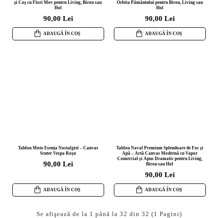
și Coș cu Flori Mov pentru Living, Birou sau
Orbita Pământului pentru Birou, Living sau
Hol
Hol
90,00 Lei
90,00 Lei
ADAUGĂ ÎN COȘ
ADAUGĂ ÎN COȘ
Tablou Moto Esența Nostalgiei – Canvas
Tablou Naval Premium Splendoare de Foc și
Scuter Vespa Roșu
Apă – Artă Canvas Modernă cu Vapor
Comercial și Apus Dramatic pentru Living,
90,00 Lei
Birou sau Hol
90,00 Lei
ADAUGĂ ÎN COȘ
ADAUGĂ ÎN COȘ
Se afişează de la 1 până la 32 din 32 (1 Pagini)