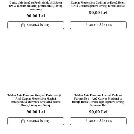
Canvas Modernă cu Profil de Mașină Sport
Canvas Modernă cu Cadillac de Epocă Roz și
BMW și Jante din Aliaj pentru Birou, Living
Grilă Cromată pentru Living, Birou sau Hol
sau Garaj
90,00 Lei
90,00 Lei
ADAUGĂ ÎN COȘ
ADAUGĂ ÎN COȘ
Tablou Auto Premium Grație și Performanță –
Tablou Auto Premium Lucruri Vechi cu
Artă Canvas Modernă cu Mașină
Farmec Nou – Artă Canvas Modernă cu
Decapotabilă Mercedes-Benz Albă pentru
Dubiță Retro Citroën Type H pentru Living,
Birou, Living sau Garaj
Birou sau Hol
90,00 Lei
90,00 Lei
ADAUGĂ ÎN COȘ
ADAUGĂ ÎN COȘ