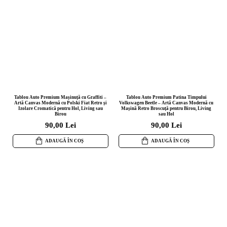
Tablou Auto Premium Mașinuță cu Graffiti –
Tablou Auto Premium Patina Timpului
Artă Canvas Modernă cu Polski Fiat Retro și
Volkswagen Beetle – Artă Canvas Modernă cu
Izolare Cromatică pentru Hol, Living sau
Mașină Retro Broscuță pentru Birou, Living
Birou
sau Hol
90,00 Lei
90,00 Lei
ADAUGĂ ÎN COȘ
ADAUGĂ ÎN COȘ