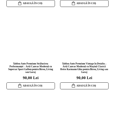
ADAUGĂ ÎN COȘ
ADAUGĂ ÎN COȘ
Tablou Auto Premium Strălucirea
Tablou Auto Premium Vintage în Detaliu –
Performanței – Artă Canvas Modernă cu
Artă Canvas Modernă cu Mașină Clasică
Supercar Sport Galben pentru Birou, Living
Retro Karmann Ghia pentru Birou, Living sau
sau Garaj
Garaj
90,00 Lei
90,00 Lei
ADAUGĂ ÎN COȘ
ADAUGĂ ÎN COȘ