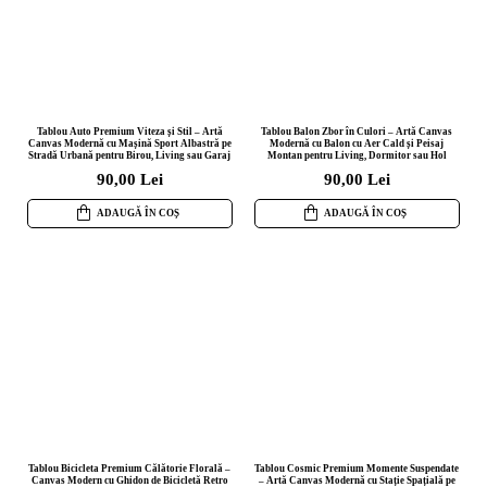
Tablou Auto Premium Viteza și Stil – Artă
Tablou Balon Zbor în Culori – Artă Canvas
Canvas Modernă cu Mașină Sport Albastră pe
Modernă cu Balon cu Aer Cald și Peisaj
Stradă Urbană pentru Birou, Living sau Garaj
Montan pentru Living, Dormitor sau Hol
90,00 Lei
90,00 Lei
ADAUGĂ ÎN COȘ
ADAUGĂ ÎN COȘ
Tablou Bicicleta Premium Călătorie Florală –
Tablou Cosmic Premium Momente Suspendate
Canvas Modern cu Ghidon de Bicicletă Retro
– Artă Canvas Modernă cu Stație Spațială pe