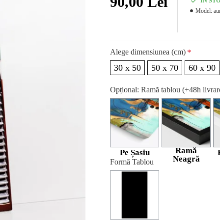
90,00 Lei
IN ST
Model:
au
Alege dimensiunea (cm)
30 x 50
50 x 70
60 x 90
Opțional: Ramă tablou (+48h livra
Ramă
Pe Șasiu
Neagră
Formă Tablou