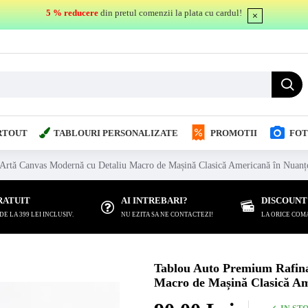
5 % reducere
din pretul comenzii la plata cu cardul!
RTOUT
TABLOURI PERSONALIZATE
PROMOTII
FOT
Artă Canvas Modernă cu Detaliu Macro de Mașină Clasică Americană în Nuanțe
RATUIT
AI INTREBARI?
DISCOUNT
 LA 399 LEI INCLUSIV.
NU EZITA SA NE CONTACTEZI!
LA ORICE COM
Tablou Auto Premium Rafina
Macro de Mașină Clasică Am