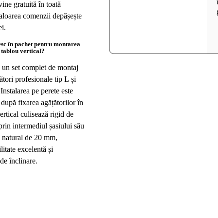
vine gratuită în toată
loarea comenzii depășește
i.
esc în pachet pentru montarea
 tablou vertical?
 un set complet de montaj
tori profesionale tip L și
 Instalarea pe perete este
 după fixarea agățătorilor în
vertical culisează rigid de
 prin intermediul șasiului său
n natural de 20 mm,
litate excelentă și
de înclinare.