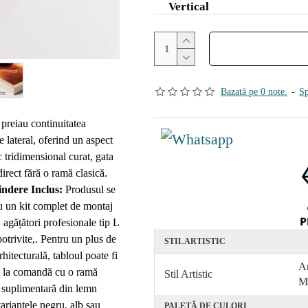
Vertical
Bazată pe 0 note.
-
Sp
 preiau continuitatea
e lateral, oferind un aspect
 tridimensional curat, gata
irect fără o ramă clasică.
indere Inclus:
Produsul se
u un kit complet de montaj
 agățători profesionale tip L
 potrivite,. Pentru un plus de
STIL ARTISTIC
rhitecturală, tabloul poate fi
Ar
t la comandă cu o ramă
Stil Artistic
M
ă suplimentară din lemn
ariantele negru, alb sau
PALETĂ DE CULORI