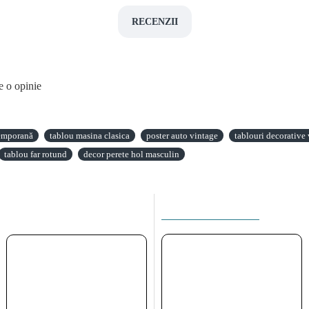
RECENZII
e o opinie
temporană
tablou masina clasica
poster auto vintage
tablouri decorative 
tablou far rotund
decor perete hol masculin
ACEEASI CATEGORIE