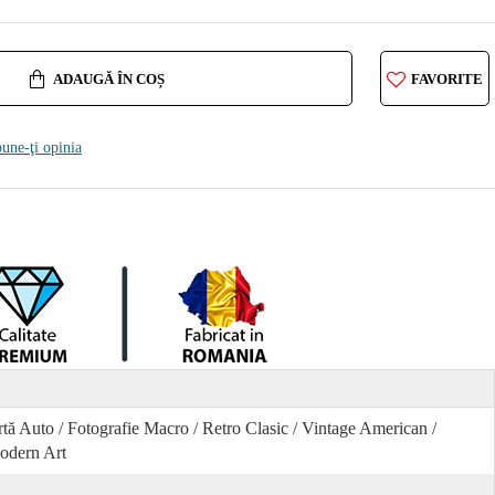
ADAUGĂ ÎN COȘ
FAVORITE
une-ţi opinia
tă Auto / Fotografie Macro / Retro Clasic / Vintage American /
odern Art