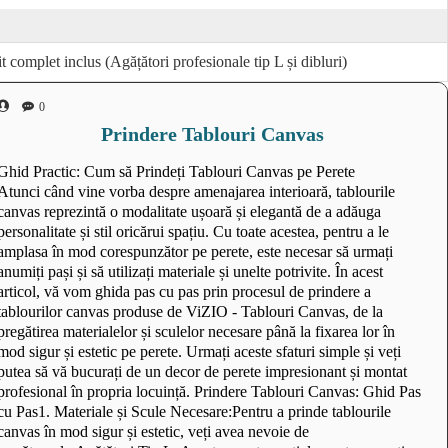
t complet inclus (Agățători profesionale tip L și dibluri)
0
Prindere Tablouri Canvas
Ghid Practic: Cum să Prindeți Tablouri Canvas pe Perete
Atunci când vine vorba despre amenajarea interioară, tablourile
canvas reprezintă o modalitate ușoară și elegantă de a adăuga
personalitate și stil oricărui spațiu. Cu toate acestea, pentru a le
amplasa în mod corespunzător pe perete, este necesar să urmați
anumiți pași și să utilizați materiale și unelte potrivite. În acest
articol, vă vom ghida pas cu pas prin procesul de prindere a
tablourilor canvas produse de ViZIO - Tablouri Canvas, de la
pregătirea materialelor și sculelor necesare până la fixarea lor în
mod sigur și estetic pe perete. Urmați aceste sfaturi simple și veți
putea să vă bucurați de un decor de perete impresionant și montat
profesional în propria locuință. Prindere Tablouri Canvas: Ghid Pas
cu Pas1. Materiale și Scule Necesare:Pentru a prinde tablourile
canvas în mod sigur și estetic, veți avea nevoie de