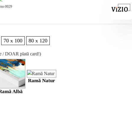
OC
mo-0029
70 x 100
80 x 120
re / DOAR plată card!)
Ramă Natur
Ramă Albă