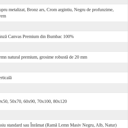
pru metalizat, Bronz ars, Crom argintiu, Negru de profunzime,
rem
ânză Canvas Premium din Bumbac 100%
mn natural premium, grosime robustă de 20 mm
rticală
0x50, 50x70, 60x90, 70x100, 80x120
siu standard sau Înrămat (Ramă Lemn Masiv Negru, Alb, Natur)