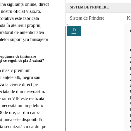
ină siguranță online, direct
SISTEM DE PRINDERE
nostru oficial vizio.ro.
Sistem de Prindere
Ki
orativă este fabricată
ă în atelierul propriu,
17
ătorul de autenticitatea
mar.
lelor suport și a finisajelor
 opțiunea de înrămare
i ce reguli de plată există?
n masiv premium
nuanțele alb, negru sau
ză la cerere direct pe
ectată de dumneavoastră.
 ramă VIP este realizată
 necesită un timp tehnic
8 de ore, iar din cauza
pțiunea este disponibilă
ta securizată cu cardul pe