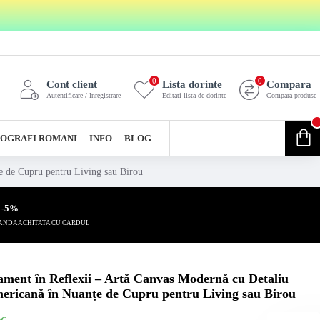
0
0
Cont client
Lista dorinte
Compara
Autentificare / Inregistrare
Editati lista de dorinte
Compara produse
0
OGRAFI ROMANI
INFO
BLOG
0 produs(e) - 0,00 Lei
 de Cupru pentru Living sau Birou
 -5%
ANDA ACHITATA CU CARDUL!
ment în Reflexii – Artă Canvas Modernă cu Detaliu
ericană în Nuanțe de Cupru pentru Living sau Birou