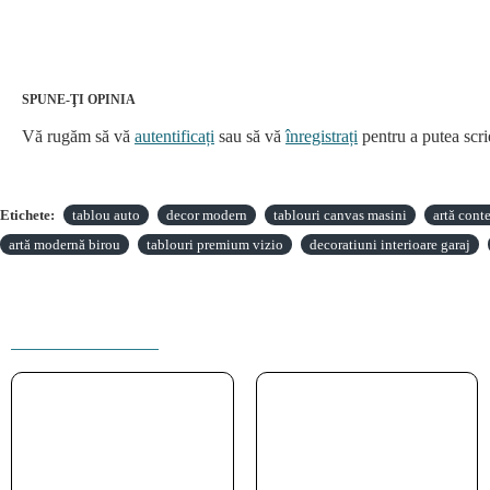
SPUNE-ŢI OPINIA
Vă rugăm să vă
autentificați
sau să vă
înregistrați
pentru a putea scri
Etichete:
tablou auto
decor modern
tablouri canvas masini
artă con
artă modernă birou
tablouri premium vizio
decoratiuni interioare garaj
PRODUSE INRUDITE