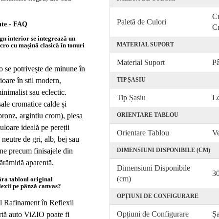
Cu
Paletă de Culori
nte - FAQ
C
ign interior se integrează un
MATERIAL SUPORT
cro cu mașină clasică în tonuri
Material Suport
P
o se potrivește de minune în
TIP ȘASIU
ioare în stil modern,
minimalist sau eclectic.
Tip Șasiu
Le
sale cromatice calde și
ORIENTARE TABLOU
bronz, argintiu crom), piesa
uloare ideală pe pereții
Orientare Tablou
Ve
e neutre de gri, alb, bej sau
DIMENSIUNI DISPONIBILE (CM)
ne precum finisajele din
ărămidă aparentă.
Dimensiuni Disponibile
3
(cm)
ra tabloul original
lexii pe pânză canvas?
OPȚIUNI DE CONFIGURARE
l Rafinament în Reflexii
Opțiuni de Configurare
Șa
artă auto ViZIO poate fi