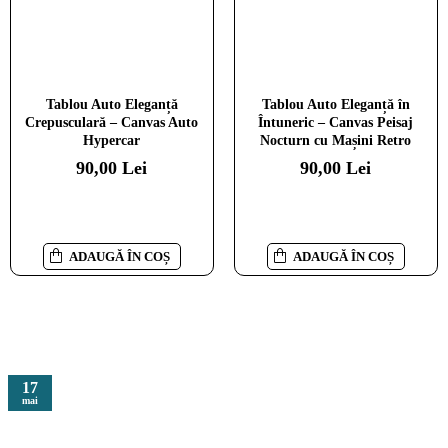
Tablou Moto Esența Nostalgiei
Tablou Auto Premium Viteza și
Tablou Auto Eleganță
Tablou Auto Eleganță în
– Canvas Scuter Vespa Roșu
Stil – Artă Canvas Modernă cu
Crepusculară – Canvas Auto
Întuneric – Canvas Peisaj
Mașină Sport Albastră pe
Hypercar
Nocturn cu Mașini Retro
90,00 Lei
Stradă Urbană pentru Birou,
90,00 Lei
90,00 Lei
Living sau Garaj
90,00 Lei
ADAUGĂ ÎN COȘ
ADAUGĂ ÎN COȘ
ADAUGĂ ÎN COȘ
ADAUGĂ ÎN COȘ
17
mai