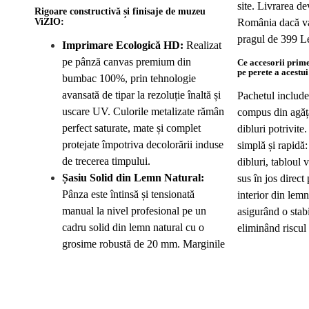
site. Livrarea de
Rigoare constructivă și finisaje de muzeu
ViZIO:
România dacă va
pragul de 399 Le
Imprimare Ecologică HD:
Realizat
pe pânză canvas premium din
Ce accesorii prim
pe perete a acestui
bumbac 100%, prin tehnologie
avansată de tipar la rezoluție înaltă și
Pachetul include
uscare UV. Culorile metalizate rămân
compus din agăță
perfect saturate, mate și complet
dibluri potrivite.
protejate împotriva decolorării induse
simplă și rapidă:
de trecerea timpului.
dibluri, tabloul 
Șasiu Solid din Lemn Natural:
sus în jos direct
Pânza este întinsă și tensionată
interior din lem
manual la nivel profesional pe un
asigurând o stabi
cadru solid din lemn natural cu o
eliminând riscul 
grosime robustă de 20 mm. Marginile