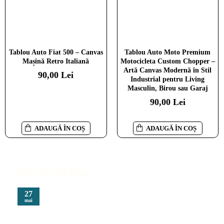
Tablou Auto Fiat 500 – Canvas
Tablou Auto Moto Premium
Mașină Retro Italiană
Motocicleta Custom Chopper –
Artă Canvas Modernă în Stil
90,00 Lei
Industrial pentru Living
Masculin, Birou sau Garaj
90,00 Lei
ADAUGĂ ÎN COȘ
ADAUGĂ ÎN COȘ
Articole din Blog
27
mai