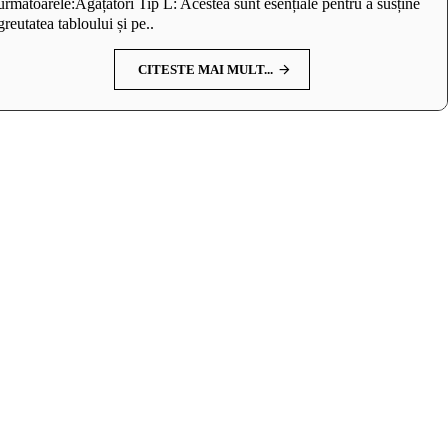
următoarele:Agățători Tip L: Acestea sunt esențiale pentru a susține
greutatea tabloului și pe..
CITESTE MAI MULT...