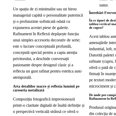
natur.
Un spațiu de zi minimalist sau un birou
Întrebări Frecve
managerial capătă o personalitate puternică
În ce tipuri de des
și o profunzime sofisticată odată cu
tablou vertical ma
expunerea acestei piese de galerie.
de cupru?
Rafinament în Reflexii depășește funcția
Acest tablou aut
unui simples accesoriu decorativ de serie;
amenajările inter
este o lucrare conceptuală profundă,
industrial, loft, 
concepută special pentru a capta atenția
Datorită paletei 
privitorului, a deschide conversații
rafinate (cupru, 
pasionante despre designul clasic și a
oferă o pată de c
reflecta un gust rafinat pentru estetica auto
finisați în nuanț
atemporală.
pe texturi moder
microciment și c
Arta detaliilor macro și reflexia luminii pe
caroseria metalizată
De unde pot cumpă
Rafinament în Ref
Compoziția fotografică impresionează
printr-o claritate digitală de înaltă definiție și
Produsul origina
o perspectivă verticală strânsă ce oferă o
din colecția de 