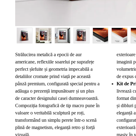
Strălucirea metalică a epocii de aur
exterioare
americane, reflexiile soarelui pe suprafețe
imaginii p
perfect șlefuite și geometria impecabilă a
volumetric
detaliilor cromate prind viață pe această
de expus d
pânză premium, configurată special pentru a
Kit de Pr
adăuga o prezență impunătoare și un plus
livrează c
de caracter designului casei dumneavoastră.
format din
Compoziția fotografică de tip macro pune în
și dibluri
valoare o veritabilă sculptură pe roți,
eleganță a
transformând un simplu perete într-o scenă
configura
plină de magnetism, eleganță retro și forță
exterioar
vizuală.
masiv în v