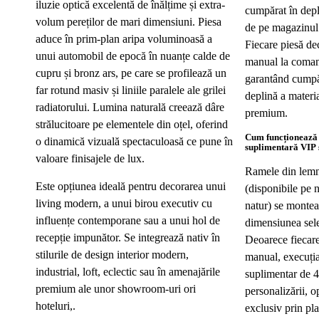
iluzie optică excelentă de înălțime și extra-
cumpărat în depl
volum pereților de mari dimensiuni. Piesa
de pe magazinul 
aduce în prim-plan aripa voluminoasă a
Fiecare piesă dec
unui automobil de epocă în nuanțe calde de
manual la comand
cupru și bronz ars, pe care se profilează un
garantând cumpăr
far rotund masiv și liniile paralele ale grilei
deplină a materia
radiatorului. Lumina naturală creează dâre
premium.
strălucitoare pe elementele din oțel, oferind
Cum funcționează
o dinamică vizuală spectaculoasă ce pune în
suplimentară VIP ș
valoare finisajele de lux.
Ramele din lem
Este opțiunea ideală pentru decorarea unui
(disponibile pe 
living modern, a unui birou executiv cu
natur) se montea
influențe contemporane sau a unui hol de
dimensiunea sel
recepție impunător. Se integrează nativ în
Deoarece fiecare
stilurile de design interior modern,
manual, execuția
industrial, loft, eclectic sau în amenajările
suplimentar de 4
premium ale unor showroom-uri ori
personalizării, o
hoteluri,.
exclusiv prin pla