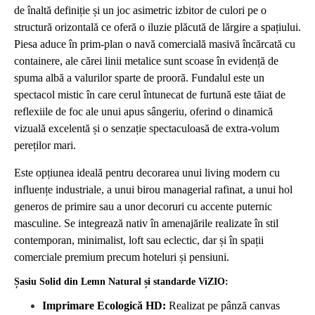
de înaltă definiție și un joc asimetric izbitor de culori pe o
structură orizontală ce oferă o iluzie plăcută de lărgire a spațiului.
Piesa aduce în prim-plan o navă comercială masivă încărcată cu
containere, ale cărei linii metalice sunt scoase în evidență de
spuma albă a valurilor sparte de prooră. Fundalul este un
spectacol mistic în care cerul întunecat de furtună este tăiat de
reflexiile de foc ale unui apus sângeriu, oferind o dinamică
vizuală excelentă și o senzație spectaculoasă de extra-volum
pereților mari.
Este opțiunea ideală pentru decorarea unui living modern cu
influențe industriale, a unui birou managerial rafinat, a unui hol
generos de primire sau a unor decoruri cu accente puternic
masculine. Se integrează nativ în amenajările realizate în stil
contemporan, minimalist, loft sau eclectic, dar și în spații
comerciale premium precum hoteluri și pensiuni.
Șasiu Solid din Lemn Natural și standarde ViZIO:
Imprimare Ecologică HD:
Realizat pe pânză canvas