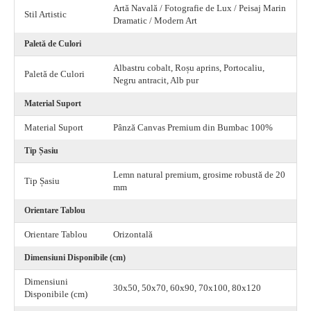
Artă Navală / Fotografie de Lux / Peisaj Marin
Stil Artistic
Dramatic / Modern Art
Paletă de Culori
Albastru cobalt, Roșu aprins, Portocaliu,
Paletă de Culori
Negru antracit, Alb pur
Material Suport
Material Suport
Pânză Canvas Premium din Bumbac 100%
Tip Șasiu
Lemn natural premium, grosime robustă de 20
Tip Șasiu
mm
Orientare Tablou
Orientare Tablou
Orizontală
Dimensiuni Disponibile (cm)
Dimensiuni
30x50, 50x70, 60x90, 70x100, 80x120
Disponibile (cm)