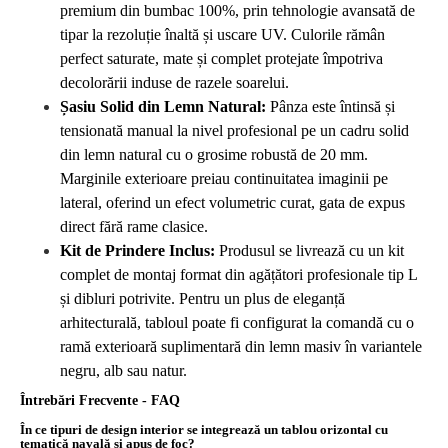
premium din bumbac 100%, prin tehnologie avansată de
tipar la rezoluție înaltă și uscare UV. Culorile rămân
perfect saturate, mate și complet protejate împotriva
decolorării induse de razele soarelui.
Șasiu Solid din Lemn Natural:
Pânza este întinsă și
tensionată manual la nivel profesional pe un cadru solid
din lemn natural cu o grosime robustă de 20 mm.
Marginile exterioare preiau continuitatea imaginii pe
lateral, oferind un efect volumetric curat, gata de expus
direct fără rame clasice.
Kit de Prindere Inclus:
Produsul se livrează cu un kit
complet de montaj format din agățători profesionale tip L
și dibluri potrivite. Pentru un plus de eleganță
arhitecturală, tabloul poate fi configurat la comandă cu o
ramă exterioară suplimentară din lemn masiv în variantele
negru, alb sau natur.
Întrebări Frecvente - FAQ
În ce tipuri de design interior se integrează un tablou orizontal cu
tematică navală și apus de foc?