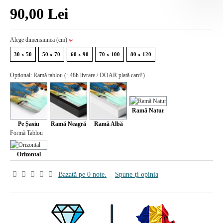
90,00 Lei
Alege dimensiunea (cm)
30 x 50
50 x 70
60 x 90
70 x 100
80 x 120
Opțional: Ramă tablou (+48h livrare / DOAR plată card!)
Ramă Natur
Pe Șasiu
Ramă Neagră
Ramă Albă
Formă Tablou
Orizontal
Bazată pe 0 note.
-
Spune-ţi opinia