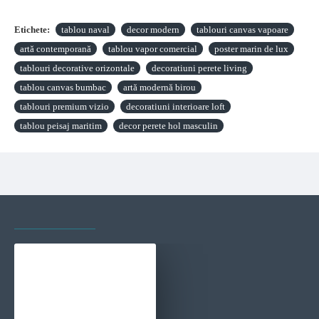
Etichete:
tablou naval
decor modern
tablouri canvas vapoare
artă contemporană
tablou vapor comercial
poster marin de lux
tablouri decorative orizontale
decoratiuni perete living
tablou canvas bumbac
artă modernă birou
tablouri premium vizio
decoratiuni interioare loft
tablou peisaj maritim
decor perete hol masculin
VAZUTE RECENT
CELE MAI VIZITATE