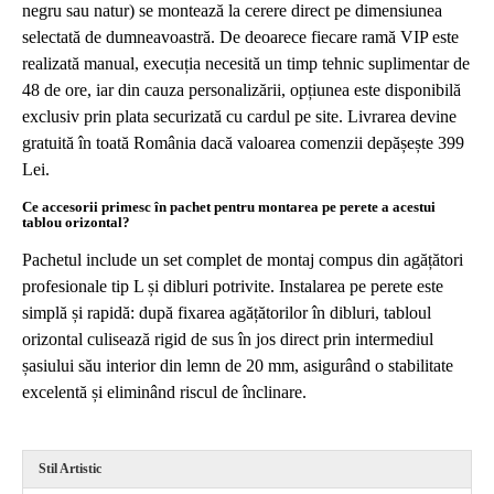
negru sau natur) se montează la cerere direct pe dimensiunea
selectată de dumneavoastră. De deoarece fiecare ramă VIP este
realizată manual, execuția necesită un timp tehnic suplimentar de
48 de ore, iar din cauza personalizării, opțiunea este disponibilă
exclusiv prin plata securizată cu cardul pe site. Livrarea devine
gratuită în toată România dacă valoarea comenzii depășește 399
Lei.
Ce accesorii primesc în pachet pentru montarea pe perete a acestui
tablou orizontal?
Pachetul include un set complet de montaj compus din agățători
profesionale tip L și dibluri potrivite. Instalarea pe perete este
simplă și rapidă: după fixarea agățătorilor în dibluri, tabloul
orizontal culisează rigid de sus în jos direct prin intermediul
șasiului său interior din lemn de 20 mm, asigurând o stabilitate
excelentă și eliminând riscul de înclinare.
Stil Artistic