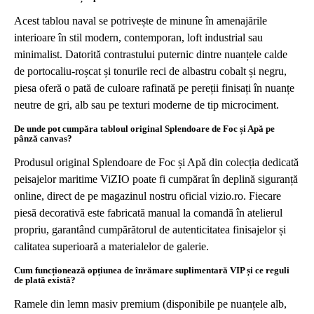
Acest tablou naval se potrivește de minune în amenajările
interioare în stil modern, contemporan, loft industrial sau
minimalist. Datorită contrastului puternic dintre nuanțele calde
de portocaliu-roșcat și tonurile reci de albastru cobalt și negru,
piesa oferă o pată de culoare rafinată pe pereții finisați în nuanțe
neutre de gri, alb sau pe texturi moderne de tip microciment.
De unde pot cumpăra tabloul original Splendoare de Foc și Apă pe
pânză canvas?
Produsul original Splendoare de Foc și Apă din colecția dedicată
peisajelor maritime ViZIO poate fi cumpărat în deplină siguranță
online, direct de pe magazinul nostru oficial vizio.ro. Fiecare
piesă decorativă este fabricată manual la comandă în atelierul
propriu, garantând cumpărătorul de autenticitatea finisajelor și
calitatea superioară a materialelor de galerie.
Cum funcționează opțiunea de înrămare suplimentară VIP și ce reguli
de plată există?
Ramele din lemn masiv premium (disponibile pe nuanțele alb,