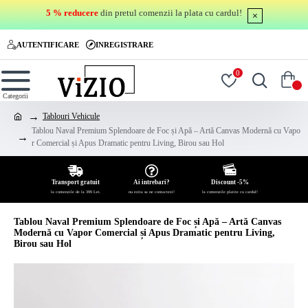
5 % reducere
din pretul comenzii la plata cu cardul!
AUTENTIFICARE
INREGISTRARE
0
0
Tablouri Vehicule
Tablou Naval Premium Splendoare de Foc și Apă – Artă Canvas Modernă cu Vapo
r Comercial și Apus Dramatic pentru Living, Birou sau Hol
Transport gratuit
Ai intrebari?
Discount -5%
la comenzile de la 399 Lei.
nu ezita sa ne contactezi!
la comenzile platite cu cardul!
Tablou Naval Premium Splendoare de Foc și Apă – Artă Canvas
Modernă cu Vapor Comercial și Apus Dramatic pentru Living,
Birou sau Hol