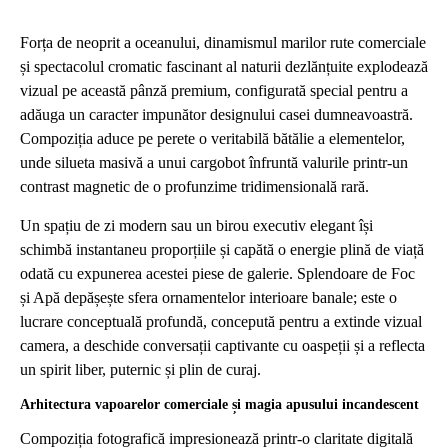
Forța de neoprit a oceanului, dinamismul marilor rute comerciale
și spectacolul cromatic fascinant al naturii dezlănțuite explodează
vizual pe această pânză premium, configurată special pentru a
adăuga un caracter impunător designului casei dumneavoastră.
Compoziția aduce pe perete o veritabilă bătălie a elementelor,
unde silueta masivă a unui cargobot înfruntă valurile printr-un
contrast magnetic de o profunzime tridimensională rară.
Un spațiu de zi modern sau un birou executiv elegant își
schimbă instantaneu proporțiile și capătă o energie plină de viață
odată cu expunerea acestei piese de galerie. Splendoare de Foc
și Apă depășește sfera ornamentelor interioare banale; este o
lucrare conceptuală profundă, concepută pentru a extinde vizual
camera, a deschide conversații captivante cu oaspeții și a reflecta
un spirit liber, puternic și plin de curaj.
Arhitectura vapoarelor comerciale și magia apusului incandescent
Compoziția fotografică impresionează printr-o claritate digitală