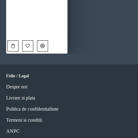
Tablou Naval Premium Splendoare de Foc și Apă – Artă Canvas Modernă cu Vapor Comercial și Apus Dramatic pentru Living, Birou sau Hol
90,00 Lei
Utile / Legal
Despre noi
Livrare si plata
Politica de confidentialitate
Termeni si conditii
ANPC