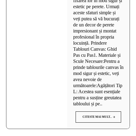
fixarea lor în mod sigur și
estetic pe perete. Urmați
aceste sfaturi simple și
veți putea să vă bucurați
de un decor de perete
impresionant și montat
profesional în propria
locuință. Prindere
Tablouri Canvas: Ghid
Pas cu Pas1. Materiale și
Scule Necesare:Pentru a
prinde tablourile canvas în
mod sigur și estetic, veți
avea nevoie de
următoarele:Agățători Tip
L: Acestea sunt esențiale
pentru a susține greutatea
tabloului și pe..
CITESTE MAI MULT...