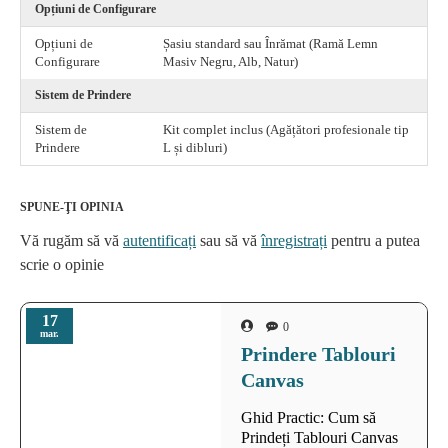
Opțiuni de Configurare
Opțiuni de
Șasiu standard sau Înrămat (Ramă Lemn
Configurare
Masiv Negru, Alb, Natur)
Sistem de Prindere
Sistem de
Kit complet inclus (Agățători profesionale tip
Prindere
L și dibluri)
SPUNE-ŢI OPINIA
Vă rugăm să vă
autentificați
sau să vă
înregistrați
pentru a putea
scrie o opinie
17
0
mar.
Prindere Tablouri
Canvas
Ghid Practic: Cum să
Prindeți Tablouri Canvas