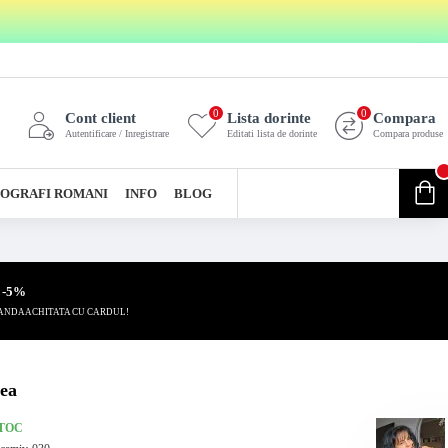
0
0
Cont client
Lista dorinte
Compara
Autentificare / Inregistrare
Editati lista de dorinte
Compara produse
0
OGRAFI ROMANI
INFO
BLOG
0 produs(e) - 0,00 Lei
 -5%
ANDA ACHITATA CU CARDUL!
nea
STOC