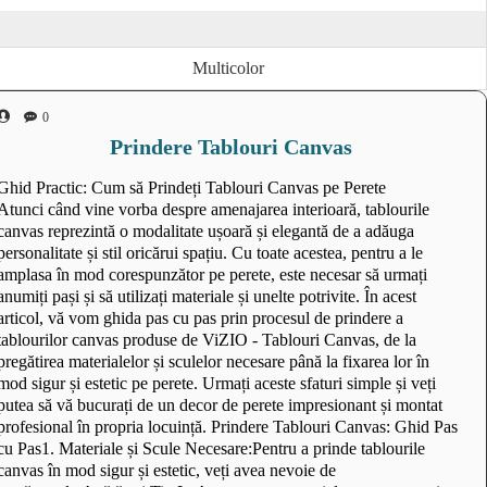
Multicolor
0
Prindere Tablouri Canvas
Ghid Practic: Cum să Prindeți Tablouri Canvas pe Perete
Atunci când vine vorba despre amenajarea interioară, tablourile
canvas reprezintă o modalitate ușoară și elegantă de a adăuga
personalitate și stil oricărui spațiu. Cu toate acestea, pentru a le
amplasa în mod corespunzător pe perete, este necesar să urmați
anumiți pași și să utilizați materiale și unelte potrivite. În acest
articol, vă vom ghida pas cu pas prin procesul de prindere a
tablourilor canvas produse de ViZIO - Tablouri Canvas, de la
pregătirea materialelor și sculelor necesare până la fixarea lor în
mod sigur și estetic pe perete. Urmați aceste sfaturi simple și veți
putea să vă bucurați de un decor de perete impresionant și montat
profesional în propria locuință. Prindere Tablouri Canvas: Ghid Pas
cu Pas1. Materiale și Scule Necesare:Pentru a prinde tablourile
canvas în mod sigur și estetic, veți avea nevoie de