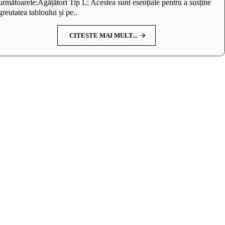
următoarele:Agățători Tip L: Acestea sunt esențiale pentru a susține
greutatea tabloului și pe..
CITESTE MAI MULT...