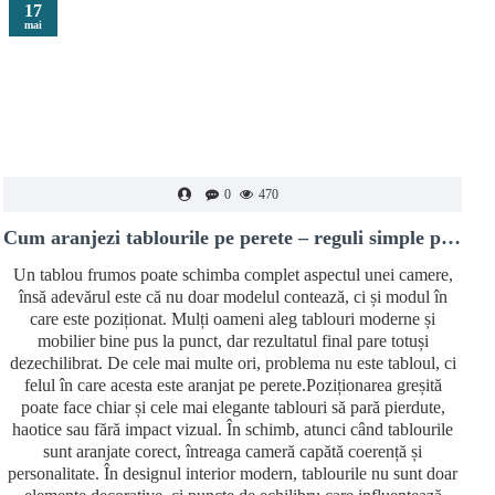
17
mai
0
470
Cum aranjezi tablourile pe perete – reguli simple pentru un decor modern și echilibrat
Un tablou frumos poate schimba complet aspectul unei camere,
însă adevărul este că nu doar modelul contează, ci și modul în
care este poziționat. Mulți oameni aleg tablouri moderne și
mobilier bine pus la punct, dar rezultatul final pare totuși
dezechilibrat. De cele mai multe ori, problema nu este tabloul, ci
felul în care acesta este aranjat pe perete.Poziționarea greșită
poate face chiar și cele mai elegante tablouri să pară pierdute,
haotice sau fără impact vizual. În schimb, atunci când tablourile
i
sunt aranjate corect, întreaga cameră capătă coerență și
personalitate. În designul interior modern, tablourile nu sunt doar
v