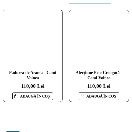
Padurea de Arama - Cami
Oglinda Timpului - Cami
Afecțiune Pe o Crenguță -
Voinea
Voinea
Cami Voinea
110,00 Lei
110,00 Lei
110,00 Lei
ADAUGĂ ÎN COȘ
ADAUGĂ ÎN COȘ
ADAUGĂ ÎN COȘ