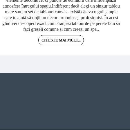
elemente decorative, ci puncte de echilibru care influențează
atmosfera întregului spațiu.Indiferent dacă alegi un singur tablou
mare sau un set de tablouri canvas, există câteva reguli simple
care te ajută să obții un decor armonios și profesionist. În acest
m
ghid vei descoperi exact cum aranjezi tablourile pe perete fără să
faci greșeli comune și cum creezi un spa..
CITESTE MAI MULT...