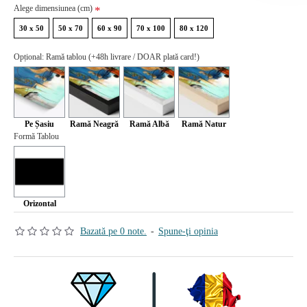
Alege dimensiunea (cm)
30 x 50
50 x 70
60 x 90
70 x 100
80 x 120
Opțional: Ramă tablou (+48h livrare / DOAR plată card!)
Pe Șasiu
Ramă Neagră
Ramă Albă
Ramă Natur
Formă Tablou
Orizontal
Bazată pe 0 note.
-
Spune-ţi opinia