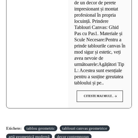
de un decor de perete
impresionant și montat
profesional în propria
locuință. Prindere
Tablouri Canvas: Ghid
Pas cu Pas1. Materiale și
Scule Necesare:Pentru a
prinde tablourile canvas în
mod sigur și estetic, veți
avea nevoie de
următoarele:Agățători Tip
L: Acestea sunt esențiale
pentru a susține greutatea
tabloului și pe..
CITESTE MAI MULT...
Etichete:
tablou geometric
tablouri canvas geometrice
artă geometrică modernă
decor contemporan