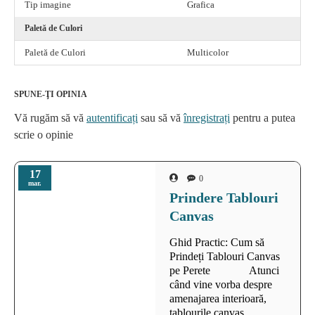
Tip imagine
Grafica
Paletă de Culori
Paletă de Culori
Multicolor
SPUNE-ŢI OPINIA
Vă rugăm să vă
autentificați
sau să vă
înregistrați
pentru a putea
scrie o opinie
17
0
mar.
Prindere Tablouri
Canvas
Ghid Practic: Cum să
Prindeți Tablouri Canvas
pe Perete Atunci
când vine vorba despre
amenajarea interioară,
tablourile canvas