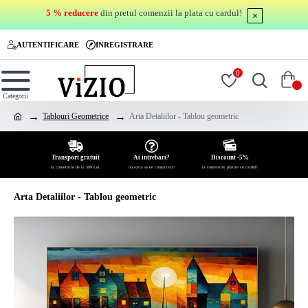
5 % reducere
din pretul comenzii la plata cu cardul!
AUTENTIFICARE
INREGISTRARE
0
0
Tablouri Geometrice
Arta Detaliilor - Tablou geometric
Transport gratuit
Ai intrebari?
Discount -5%
la comenzile de la 399 Lei.
nu ezita sa ne contactezi!
la comenzile platite cu cardul!
Arta Detaliilor - Tablou geometric