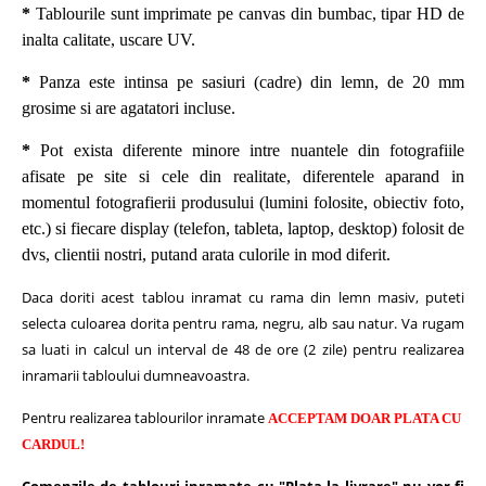
*
Tablourile sunt imprimate pe canvas din bumbac, tipar HD de
inalta calitate, uscare UV.
*
Panza este intinsa pe sasiuri (cadre) din lemn, de 20 mm
grosime si are agatatori incluse.
*
Pot exista diferente minore intre nuantele din fotografiile
afisate pe site si cele din realitate, diferentele aparand in
momentul fotografierii produsului (lumini folosite, obiectiv foto,
etc.) si fiecare display (telefon, tableta, laptop, desktop) folosit de
dvs, clientii nostri, putand arata culorile in mod diferit.
Daca doriti acest tablou inramat cu rama din lemn masiv, puteti
selecta culoarea dorita pentru rama, negru, alb sau natur.
Va rugam
sa luati in calcul un interval de 48 de ore (2 zile) pentru realizarea
inramarii tabloului dumneavoastra.
Pentru realizarea tablourilor inramate
ACCEPTAM DOAR PLATA CU
CARDUL!