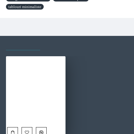
tablouri minimaliste
VAZUTE RECENT
CELE MAI VIZITATE
Arta Detaliilor - Tablou geometric
90,00 Lei