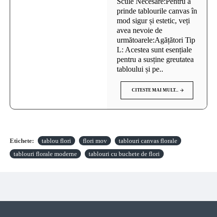
Scule Necesare:Pentru a
prinde tablourile canvas în
mod sigur și estetic, veți
avea nevoie de
următoarele:Agățători Tip
L: Acestea sunt esențiale
pentru a susține greutatea
tabloului și pe..
CITESTE MAI MULT...
Etichete:
tablou flori
flori mov
tablouri canvas florale
tablouri florale moderne
tablouri cu buchete de flori
VAZUTE RECENT
CELE MAI VIZITATE