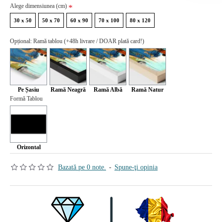
Alege dimensiunea (cm)
30 x 50
50 x 70
60 x 90
70 x 100
80 x 120
Opțional: Ramă tablou (+48h livrare / DOAR plată card!)
Pe Șasiu
Ramă Neagră
Ramă Albă
Ramă Natur
Formă Tablou
Orizontal
Bazată pe 0 note.
-
Spune-ţi opinia