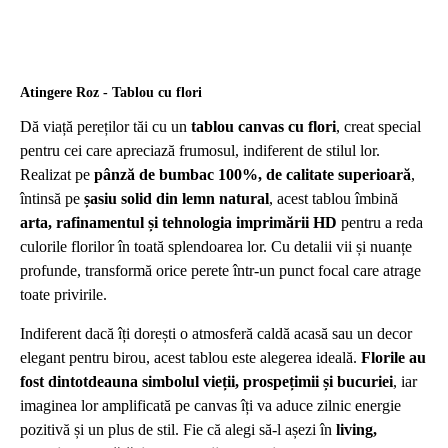
Atingere Roz - Tablou cu flori
Dă viață pereților tăi cu un
tablou canvas cu flori
, creat special
pentru cei care apreciază frumosul, indiferent de stilul lor.
Realizat pe
pânză de bumbac 100%, de calitate superioară
,
întinsă pe
șasiu solid din lemn natural
, acest tablou îmbină
arta, rafinamentul și tehnologia imprimării HD
pentru a reda
culorile florilor în toată splendoarea lor. Cu detalii vii și nuanțe
profunde, transformă orice perete într-un punct focal care atrage
toate privirile.
Indiferent dacă îți dorești o atmosferă caldă acasă sau un decor
elegant pentru birou, acest tablou este alegerea ideală.
Florile au
fost dintotdeauna simbolul vieții, prospețimii și bucuriei
, iar
imaginea lor amplificată pe canvas îți va aduce zilnic energie
pozitivă și un plus de stil. Fie că alegi să-l așezi în
living,