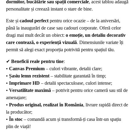
dormitor, bucătărie sau spații comerciale
, acest tablou adaugă
personalitate și creează instant o stare de bine.
Este și
cadoul perfect
pentru orice ocazie – de la aniversări,
până la inaugurări de case sau cadouri corporate. Oferă celor
dragi mai mult decât un obiect:
o emoție, un detaliu decorativ
care contează, o experiență vizuală
. Dimensiunile variate îți
permit să alegi exact proporția potrivită pentru spațiul tău.
✔
Beneficii reale pentru tine
:
•
Canvas Premium
– culori vibrante, detalii clare;
•
Șasiu lemn rezistent
– stabilitate garantată în timp;
•
Imprimare HD
– detalii spectaculoase, culori intense;
•
Versatilitate maximă
– potrivit pentru orice cameră sau stil de
amenajare;
•
Produs original, realizat în România
, livrare rapidă direct de
la producător;
•
În stoc
– comandă acum și transformă-ți casa într-un spațiu
plin de viață!