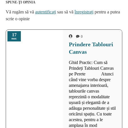
SPUNE-ŢI OPINIA
Vă rugăm să vă
autentificați
sau să vă
înregistrați
pentru a putea
scrie o opinie
17
0
mar.
Prindere Tablouri
Canvas
Ghid Practic: Cum să
Prindeți Tablouri Canvas
pe Perete Atunci
când vine vorba despre
amenajarea interioară,
tablourile canvas
reprezintă o modalitate
ușoară și elegantă de a
adăuga personalitate și stil
oricărui spațiu. Cu toate
acestea, pentru a le
amplasa în mod