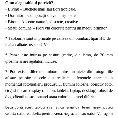
Cum alegi tabloul potrivit?
• Living – Buchete mari sau flori tropicale.
• Dormitor – Compoziții suave, liniștitoare.
• Birou – Accente naturale discrete, creative.
• Spații comune – Flori viu colorate pentru un mediu primitor.
*
Tablourile sunt imprimate pe canvas din bumbac, tipar HD de
inalta calitate, uscare UV.
*
Panza este intinsa pe sasiuri (cadre) din lemn, de 20 mm
grosime si are agatatori incluse.
*
Pot exista diferente minore intre nuantele din fotografiile
afisate pe site si cele din realitate, diferentele aparand in
momentul fotografierii produsului (lumini folosite, obiectiv foto,
etc.) si fiecare display (telefon, tableta, laptop, desktop) folosit de
dvs, clientii nostri, putand arata culorile in mod diferit.
Daca doriti acest tablou inramat cu rama din lemn masiv, puteti
selecta culoarea dorita pentru rama, negru, alb sau natur.
Va rugam