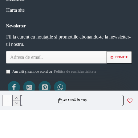
Harta site
Newsletter
Fii la curent cu noutațile si promotiile abonandu-te la newsletter-
ul nostru.
TRIMITE
Am citit și sunt de acord cu
Politica de confidentialitate
ADAUGĂ ÎN COȘ
ViZIO AGS SRL
CUI 45335561
J2021007717236