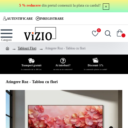
5 % reducere
din pretul comenzii la plata cu cardul!
AUTENTIFICARE
INREGISTRARE
0
0
Tablouri Flori
Atingere Roz - Tablou cu flori
Transport gratuit
Ai intrebari?
Discount -5%
la comenzile de la 399 Lei.
nu ezita sa ne contactezi!
la comenzile platite cu cardul!
Atingere Roz - Tablou cu flori