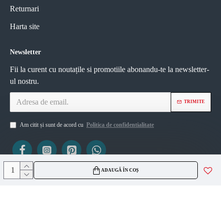
Returnari
Harta site
Newsletter
Fii la curent cu noutațile si promotiile abonandu-te la newsletter-
ul nostru.
TRIMITE
Am citit și sunt de acord cu
Politica de confidentialitate
ADAUGĂ ÎN COȘ
ViZIO AGS SRL
CUI 45335561
J2021007717236