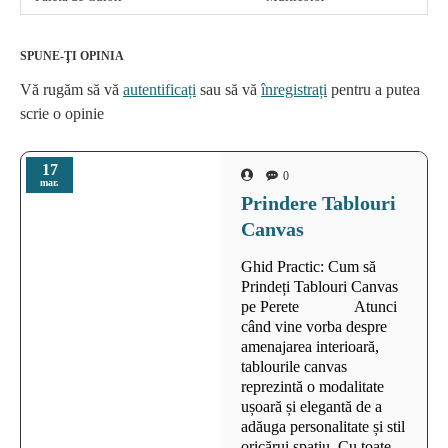
SPUNE-ŢI OPINIA
Vă rugăm să vă
autentificați
sau să vă
înregistrați
pentru a putea
scrie o opinie
17
0
mar.
Prindere Tablouri
Canvas
Ghid Practic: Cum să
Prindeți Tablouri Canvas
pe Perete Atunci
când vine vorba despre
amenajarea interioară,
tablourile canvas
reprezintă o modalitate
ușoară și elegantă de a
adăuga personalitate și stil
oricărui spațiu. Cu toate