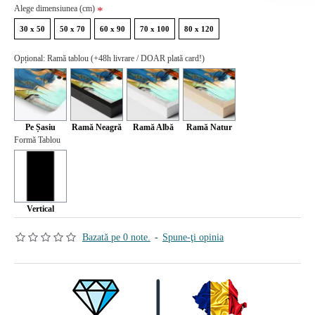
Alege dimensiunea (cm)
30 x 50
50 x 70
60 x 90
70 x 100
80 x 120
Opțional: Ramă tablou (+48h livrare / DOAR plată card!)
Pe Șasiu
Ramă Neagră
Ramă Albă
Ramă Natur
Formă Tablou
Vertical
Bazată pe 0 note.
-
Spune-ţi opinia