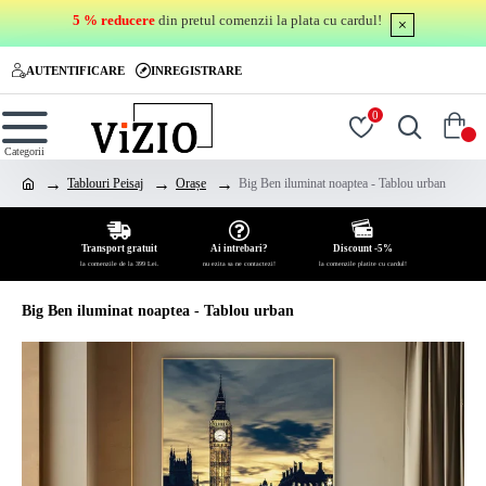
5 % reducere
din pretul comenzii la plata cu cardul!
AUTENTIFICARE
INREGISTRARE
0
0
Tablouri Peisaj
Orașe
Big Ben iluminat noaptea - Tablou urban
Transport gratuit
Ai intrebari?
Discount -5%
la comenzile de la 399 Lei.
nu ezita sa ne contactezi!
la comenzile platite cu cardul!
Big Ben iluminat noaptea - Tablou urban