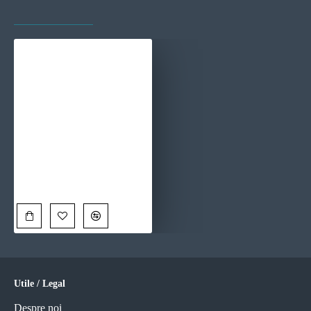
VAZUTE RECENT
CELE MAI VIZITATE
Big Ben iluminat noaptea - Tablou urban
90,00 Lei
Utile / Legal
Despre noi