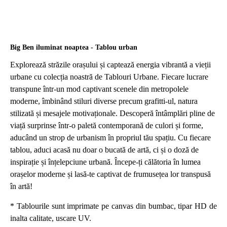
Big Ben iluminat noaptea - Tablou urban
Explorează străzile orașului și captează energia vibrantă a vieții
urbane cu colecția noastră de Tablouri Urbane. Fiecare lucrare
transpune într-un mod captivant scenele din metropolele
moderne, îmbinând stiluri diverse precum grafitti-ul, natura
stilizată și mesajele motivaționale. Descoperă întâmplări pline de
viață surprinse într-o paletă contemporană de culori și forme,
aducând un strop de urbanism în propriul tău spațiu. Cu fiecare
tablou, aduci acasă nu doar o bucată de artă, ci și o doză de
inspirație și înțelepciune urbană. Începe-ți călătoria în lumea
orașelor moderne și lasă-te captivat de frumusețea lor transpusă
în artă!
* Tablourile sunt imprimate pe canvas din bumbac, tipar HD de
inalta calitate, uscare UV.