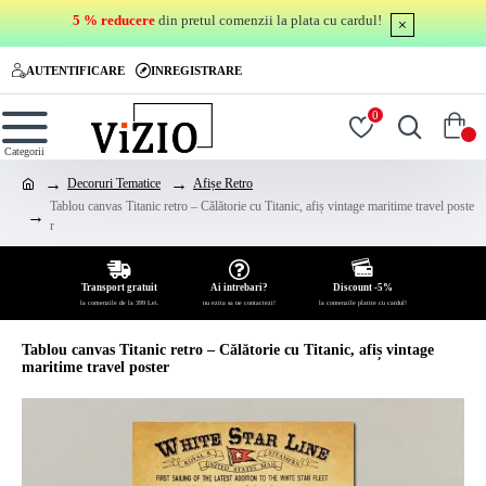
5 % reducere
din pretul comenzii la plata cu cardul!
AUTENTIFICARE
INREGISTRARE
0
0
Decoruri Tematice
Afișe Retro
Tablou canvas Titanic retro – Călătorie cu Titanic, afiș vintage maritime travel poste
r
Transport gratuit
Ai intrebari?
Discount -5%
la comenzile de la 399 Lei.
nu ezita sa ne contactezi!
la comenzile platite cu cardul!
Tablou canvas Titanic retro – Călătorie cu Titanic, afiș vintage
maritime travel poster