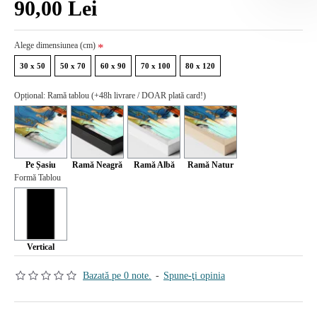
90,00 Lei
Alege dimensiunea (cm)
30 x 50
50 x 70
60 x 90
70 x 100
80 x 120
Opțional: Ramă tablou (+48h livrare / DOAR plată card!)
Pe Șasiu
Ramă Neagră
Ramă Albă
Ramă Natur
Formă Tablou
Vertical
Bazată pe 0 note.
-
Spune-ţi opinia