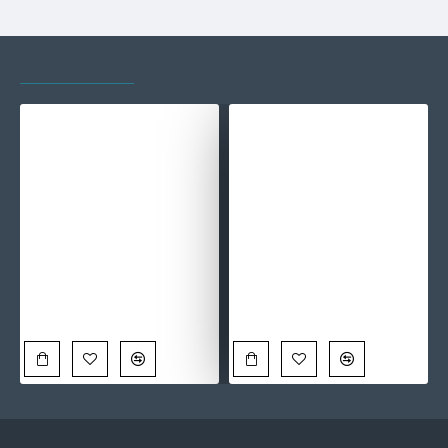
VAZUTE RECENT
CELE MAI VIZITATE
Tablou canvas Titanic retro – Călătorie cu Titanic, afiș vintage maritime travel poster
Tablou canvas Atelierul de Pictură – Studio artistic vintage, afiș creativ decor perete
90,00 Lei
90,00 Lei