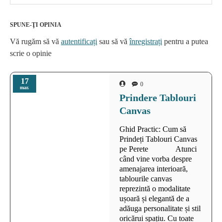
SPUNE-ŢI OPINIA
Vă rugăm să vă
autentificați
sau să vă
înregistrați
pentru a putea
scrie o opinie
17
0
mar.
Prindere Tablouri
Canvas
Ghid Practic: Cum să
Prindeți Tablouri Canvas
pe Perete Atunci
când vine vorba despre
amenajarea interioară,
tablourile canvas
reprezintă o modalitate
ușoară și elegantă de a
adăuga personalitate și stil
oricărui spațiu. Cu toate