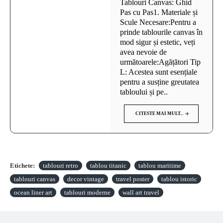
Tablouri Canvas: Ghid
Pas cu Pas1. Materiale și
Scule Necesare:Pentru a
prinde tablourile canvas în
mod sigur și estetic, veți
avea nevoie de
următoarele:Agățători Tip
L: Acestea sunt esențiale
pentru a susține greutatea
tabloului și pe..
CITESTE MAI MULT...
Etichete:
tablouri retro
tablou titanic
tablou maritime
tablouri canvas
decor vintage
travel poster
tablou istoric
ocean liner art
tablouri moderne
wall art travel