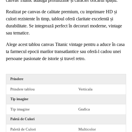
canvas Titanic adaugă profunzime și caracter oricărui spațiu.
Realizat pe canvas de calitate premium, cu imprimare HD și
culori rezistente în timp, tabloul oferă claritate excelentă și
durabilitate. Se integrează perfect în decoruri moderne, vintage
sau tematice.
Alege acest tablou canvas Titanic vintage pentru a aduce în casa
ta farmecul epocii marilor transatlantice sau oferă-l cadou unei
persoane pasionate de istorie și travel retro.
Prindere
Prindere tablou
Verticala
Tip imagine
Tip imagine
Grafica
Paletă de Culori
Paletă de Culori
Multicolor