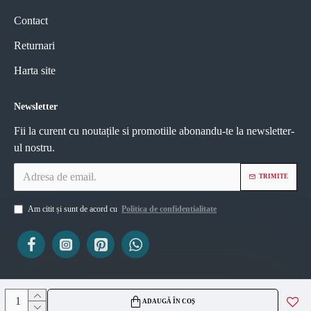
Contact
Returnari
Harta site
Newsletter
Fii la curent cu noutațile si promotiile abonandu-te la newsletter-
ul nostru.
TRIMITE
Am citit și sunt de acord cu
Politica de confidentialitate
ViZIO AGS SRL
ADAUGĂ ÎN COȘ
CUI 45335561