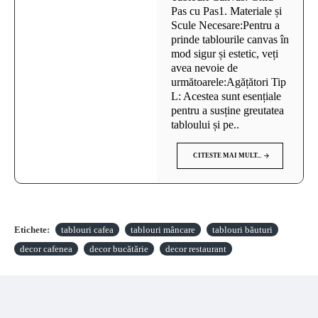
Pas cu Pas1. Materiale și
Scule Necesare:Pentru a
prinde tablourile canvas în
mod sigur și estetic, veți
avea nevoie de
următoarele:Agățători Tip
L: Acestea sunt esențiale
pentru a susține greutatea
tabloului și pe..
CITESTE MAI MULT...
Etichete:
tablouri cafea
tablouri mâncare
tablouri băuturi
decor cafenea
decor bucătărie
decor restaurant