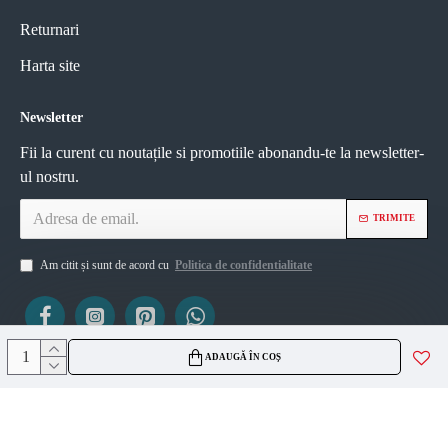
Returnari
Harta site
Newsletter
Fii la curent cu noutațile si promotiile abonandu-te la newsletter-
ul nostru.
TRIMITE
Am citit și sunt de acord cu
Politica de confidentialitate
ADAUGĂ ÎN COȘ
ViZIO AGS SRL
CUI 45335561
J2021007717236