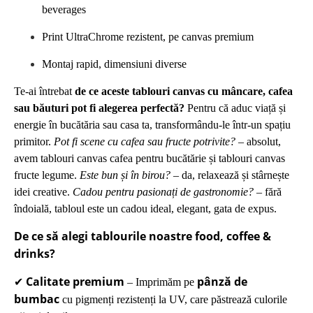
beverages
Print UltraChrome rezistent, pe canvas premium
Montaj rapid, dimensiuni diverse
Te-ai întrebat
de ce aceste tablouri canvas cu mâncare, cafea
sau băuturi pot fi alegerea perfectă?
Pentru că aduc viață și
energie în bucătăria sau casa ta, transformându-le într-un spațiu
primitor.
Pot fi scene cu cafea sau fructe potrivite?
– absolut,
avem tablouri canvas cafea pentru bucătărie și tablouri canvas
fructe legume.
Este bun și în birou?
– da, relaxează și stârnește
idei creative.
Cadou pentru pasionați de gastronomie?
– fără
îndoială, tabloul este un cadou ideal, elegant, gata de expus.
De ce să alegi tablourile noastre food, coffee &
drinks?
Calitate premium
pânză de
✔
– Imprimăm pe
bumbac
cu pigmenți rezistenți la UV, care păstrează culorile