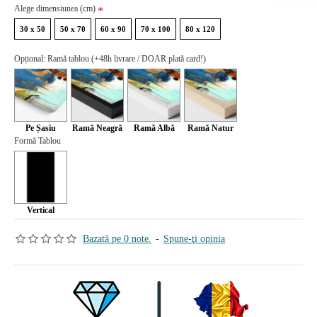
Alege dimensiunea (cm)
30 x 50
50 x 70
60 x 90
70 x 100
80 x 120
Opțional: Ramă tablou (+48h livrare / DOAR plată card!)
Pe Șasiu
Ramă Neagră
Ramă Albă
Ramă Natur
Formă Tablou
Vertical
Bazată pe 0 note.
-
Spune-ţi opinia