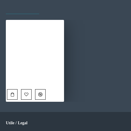
VAZUTE RECENT
CELE MAI VIZITATE
Coffee Time - Tablou Cafea
90,00 Lei
Utile / Legal