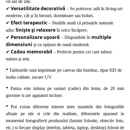
vii ani de zile.
Versatilitate decorativă
✔
– Se potrivesc atât în living-uri
moderne, cât și în birouri, dormitoare sau holuri.
Efect terapeutic
✔
– Studiile arată că peisajele naturale
liniște și relaxare
aduc
în orice încăpere.
Personalizare ușoară
multiple
✔
– Disponibile în
dimensiuni
și cu opțiuni de ramă modernă.
Cadou memorabil
✔
– Perfecte pentru cei care iubesc
natura și arta.
*
Tablourile sunt imprimate pe canvas din bumbac, tipar HD de
inalta calitate, uscare UV.
*
Panza este intinsa pe sasiuri (cadre) din lemn, de 20 mm
grosime si are agatatori incluse.
*
Pot exista diferente minore intre nuantele din fotografiile
afisate pe site si cele din realitate, diferentele aparand in
momentul fotografierii produsului (lumini folosite, obiectiv foto,
etc.) si fiecare display (telefon, tableta, laptop, desktop) folosit de