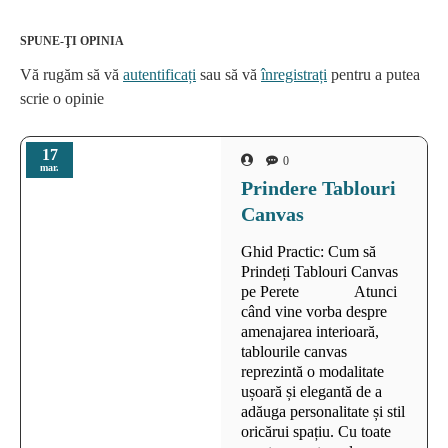
SPUNE-ŢI OPINIA
Vă rugăm să vă
autentificați
sau să vă
înregistrați
pentru a putea
scrie o opinie
17
0
mar.
Prindere Tablouri
Canvas
Ghid Practic: Cum să
Prindeți Tablouri Canvas
pe Perete Atunci
când vine vorba despre
amenajarea interioară,
tablourile canvas
reprezintă o modalitate
ușoară și elegantă de a
adăuga personalitate și stil
oricărui spațiu. Cu toate