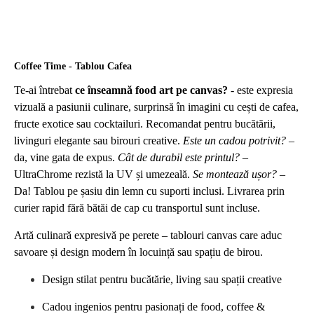
Coffee Time - Tablou Cafea
Te-ai întrebat
ce înseamnă food art pe canvas?
- este expresia
vizuală a pasiunii culinare, surprinsă în imagini cu cești de cafea,
fructe exotice sau cocktailuri. Recomandat pentru bucătării,
livinguri elegante sau birouri creative.
Este un cadou potrivit?
–
da, vine gata de expus.
Cât de durabil este printul?
–
UltraChrome rezistă la UV și umezeală.
Se montează ușor?
–
Da! Tablou pe șasiu din lemn cu suporti inclusi. Livrarea prin
curier rapid fără bătăi de cap cu transportul sunt incluse.
Artă culinară expresivă pe perete – tablouri canvas care aduc
savoare și design modern în locuință sau spațiu de birou.
Design stilat pentru bucătărie, living sau spații creative
Cadou ingenios pentru pasionați de food, coffee &