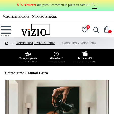
5 % reducere
din pretul comenzii la plata cu cardul!
AUTENTIFICARE
INREGISTRARE
0
0
Tablouri Food, Drinks & Coffee
Coffee Time - Tablou Cafea
Transport gratuit
Ai intrebari?
Discount -5%
la comenzile de la 399 Lei.
nu ezita sa ne contactezi!
la comenzile platite cu cardul!
Coffee Time - Tablou Cafea