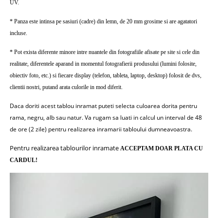
UV.
* Panza este intinsa pe sasiuri (cadre) din lemn, de 20 mm grosime si are agatatori
incluse.
* Pot exista diferente minore intre nuantele din fotografiile afisate pe site si cele din
realitate, diferentele aparand in momentul fotografierii produsului (lumini folosite,
obiectiv foto, etc.) si fiecare display (telefon, tableta, laptop, desktop) folosit de dvs,
clientii nostri, putand arata culorile in mod diferit.
Daca doriti acest tablou inramat puteti selecta culoarea dorita pentru
rama, negru, alb sau natur.
Va rugam sa luati in calcul un interval de 48
de ore (2 zile) pentru realizarea inramarii tabloului dumneavoastra.
Pentru realizarea tablourilor inramate
ACCEPTAM DOAR PLATA CU
CARDUL!