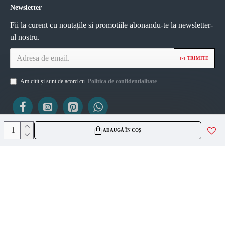
Newsletter
Fii la curent cu noutațile si promotiile abonandu-te la newsletter-
ul nostru.
TRIMITE
Am citit și sunt de acord cu
Politica de confidentialitate
ADAUGĂ ÎN COȘ
ViZIO AGS SRL
CUI 45335561
J2021007717236
Copyright © 2026, VIZIO AGS, Toate drepturile rezervate