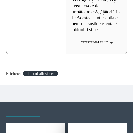
avea nevoie de
următoarele:Agățători Tip
L: Acestea sunt esențiale
pentru a susține greutatea
tabloului și pe..
CITESTE MAI MULT...
Etichete:
tablouri alb si rosu
VAZUTE RECENT
CELE MAI VIZITATE