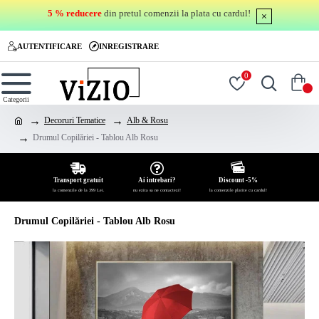
5 % reducere
din pretul comenzii la plata cu cardul!
AUTENTIFICARE
INREGISTRARE
0
0
Decoruri Tematice
Alb & Rosu
Drumul Copilăriei - Tablou Alb Rosu
Transport gratuit
Ai intrebari?
Discount -5%
la comenzile de la 399 Lei.
nu ezita sa ne contactezi!
la comenzile platite cu cardul!
Drumul Copilăriei - Tablou Alb Rosu