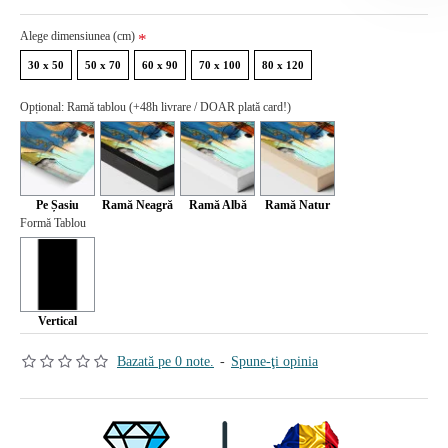
Alege dimensiunea (cm)
30 x 50
50 x 70
60 x 90
70 x 100
80 x 120
Opțional: Ramă tablou (+48h livrare / DOAR plată card!)
Pe Șasiu
Ramă Neagră
Ramă Albă
Ramă Natur
Formă Tablou
Vertical
Bazată pe 0 note.
-
Spune-ţi opinia