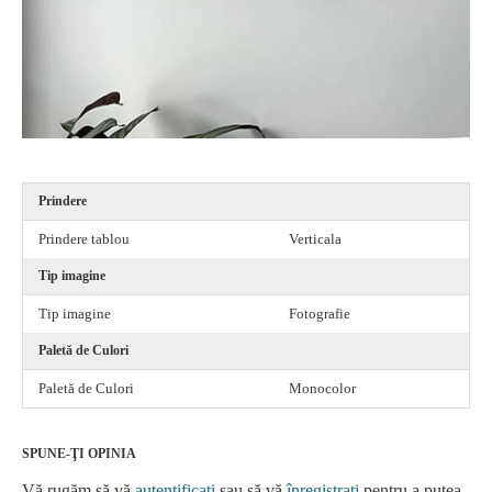
Prindere
Prindere tablou
Verticala
Tip imagine
Tip imagine
Fotografie
Paletă de Culori
Paletă de Culori
Monocolor
SPUNE-ŢI OPINIA
Vă rugăm să vă
autentificați
sau să vă
înregistrați
pentru a putea