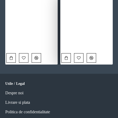
Drumul Copilăriei - Tablou Alb Rosu
Tablou One Line Art - Silueta unui Gând, tablou design modern, natural pentru casă contemporană
90,00 Lei
90,00 Lei
Utile / Legal
Despre noi
Livrare si plata
Politica de confidentialitate