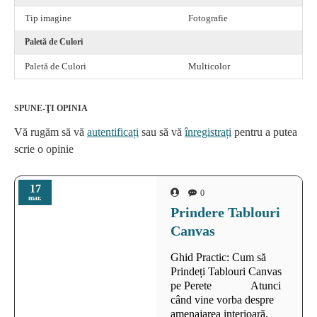
Tip imagine
Fotografie
Paletă de Culori
Paletă de Culori
Multicolor
SPUNE-ŢI OPINIA
Vă rugăm să vă
autentificați
sau să vă
înregistrați
pentru a putea
scrie o opinie
17
0
mar.
Prindere Tablouri
Canvas
Ghid Practic: Cum să
Prindeți Tablouri Canvas
pe Perete Atunci
când vine vorba despre
amenajarea interioară,