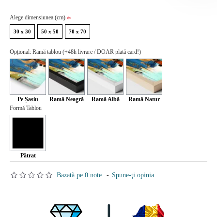
Alege dimensiunea (cm)
30 x 30
50 x 50
70 x 70
Opțional: Ramă tablou (+48h livrare / DOAR plată card!)
Pe Șasiu
Ramă Neagră
Ramă Albă
Ramă Natur
Formă Tablou
Pătrat
Bazată pe 0 note.
-
Spune-ţi opinia