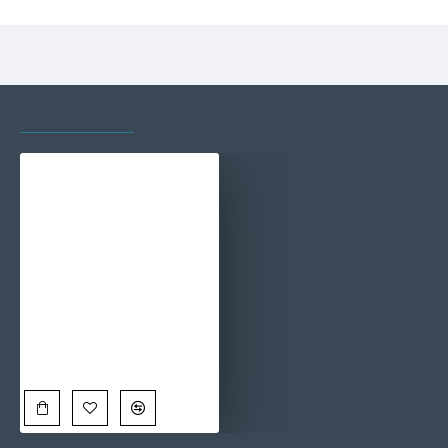
VAZUTE RECENT
CELE MAI VIZITATE
Fashion giraffe - Tablou Animale Salbatice
90,00 Lei