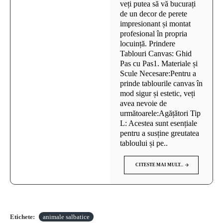
veți putea să vă bucurați
de un decor de perete
impresionant și montat
profesional în propria
locuință. Prindere
Tablouri Canvas: Ghid
Pas cu Pas1. Materiale și
Scule Necesare:Pentru a
prinde tablourile canvas în
mod sigur și estetic, veți
avea nevoie de
următoarele:Agățători Tip
L: Acestea sunt esențiale
pentru a susține greutatea
tabloului și pe..
CITESTE MAI MULT...
Etichete:
animale salbatice