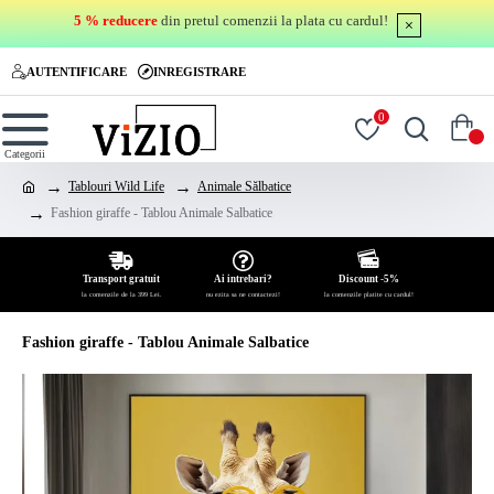
5 % reducere
din pretul comenzii la plata cu cardul!
AUTENTIFICARE
INREGISTRARE
0
0
Tablouri Wild Life
Animale Sălbatice
Fashion giraffe - Tablou Animale Salbatice
Transport gratuit
Ai intrebari?
Discount -5%
la comenzile de la 399 Lei.
nu ezita sa ne contactezi!
la comenzile platite cu cardul!
Fashion giraffe - Tablou Animale Salbatice