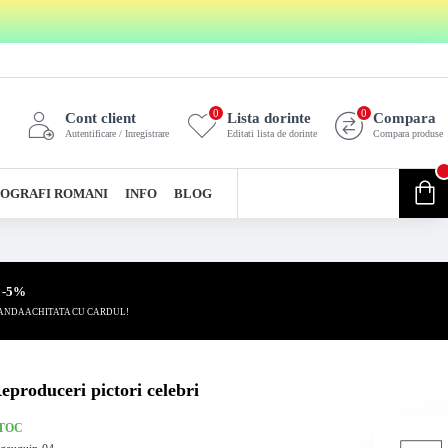
0
0
Cont client
Lista dorinte
Compara
Autentificare / Inregistrare
Editati lista de dorinte
Compara produse
0
OGRAFI ROMANI
INFO
BLOG
0 produs(e) - 0,00 Lei
 -5%
ANDA ACHITATA CU CARDUL!
eproduceri pictori celebri
STOC