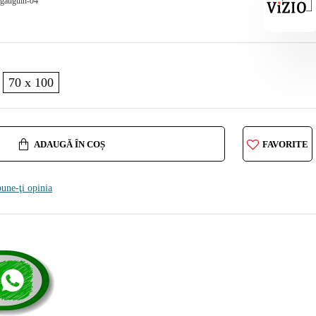
gauguin-04
70 x 100
ADAUGĂ ÎN COȘ
FAVORITE
une-ţi opinia