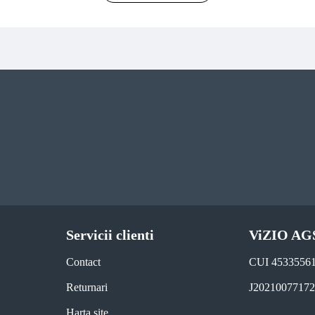
Servicii clienti
ViZIO AG
Contact
CUI 4533556
Returnari
J2021007717
Harta site