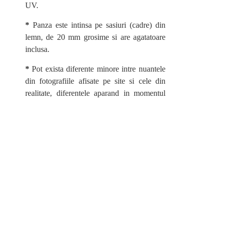
UV.
canvas iarna, tablouri canvas in creio
outlet, tablouri canvas personalizate, 
*
Panza este intinsa pe sasiuri (cadre) din
tablouri canvas cu cai, tablouri canva
lemn, de 20 mm grosime si are agatatoare
canvas van gogh, tablouri canvas natur
inclusa.
York, tablou canvas negru auriu, tablou
*
Pot exista diferente minore intre nuantele
tablouri canvas mici, tablouri canvas
din fotografiile afisate pe site si cele din
canvas motocicleta,
realitate, diferentele aparand in momentul