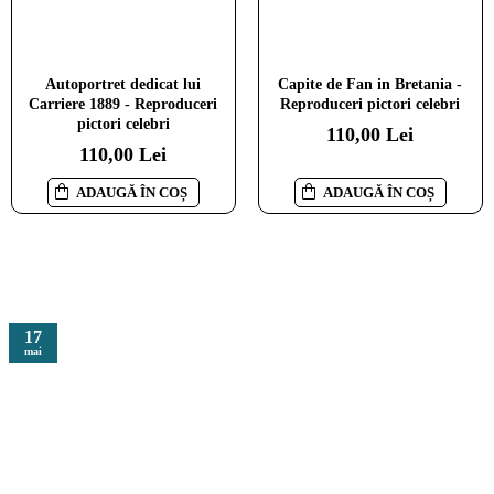
Natura Moarta cu Bujori -
Capite de Fan in Bretania -
Autoportret dedicat lui
Capite de Fan in Bretania -
Reproduceri pictori celebri
Reproduceri pictori celebri
Carriere 1889 - Reproduceri
Reproduceri pictori celebri
pictori celebri
110,00 Lei
110,00 Lei
110,00 Lei
110,00 Lei
ADAUGĂ ÎN COȘ
ADAUGĂ ÎN COȘ
ADAUGĂ ÎN COȘ
ADAUGĂ ÎN COȘ
17
mai