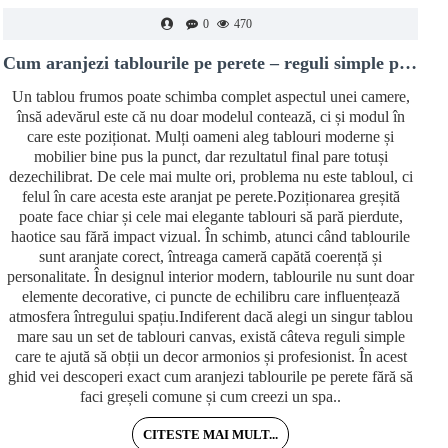
0
470
Cum aranjezi tablourile pe perete – reguli simple pentru un decor modern și echilibrat
Un tablou frumos poate schimba complet aspectul unei camere,
însă adevărul este că nu doar modelul contează, ci și modul în
care este poziționat. Mulți oameni aleg tablouri moderne și
mobilier bine pus la punct, dar rezultatul final pare totuși
dezechilibrat. De cele mai multe ori, problema nu este tabloul, ci
felul în care acesta este aranjat pe perete.Poziționarea greșită
poate face chiar și cele mai elegante tablouri să pară pierdute,
haotice sau fără impact vizual. În schimb, atunci când tablourile
i
sunt aranjate corect, întreaga cameră capătă coerență și
personalitate. În designul interior modern, tablourile nu sunt doar
v
elemente decorative, ci puncte de echilibru care influențează
atmosfera întregului spațiu.Indiferent dacă alegi un singur tablou
mare sau un set de tablouri canvas, există câteva reguli simple
care te ajută să obții un decor armonios și profesionist. În acest
m
ghid vei descoperi exact cum aranjezi tablourile pe perete fără să
faci greșeli comune și cum creezi un spa..
CITESTE MAI MULT...