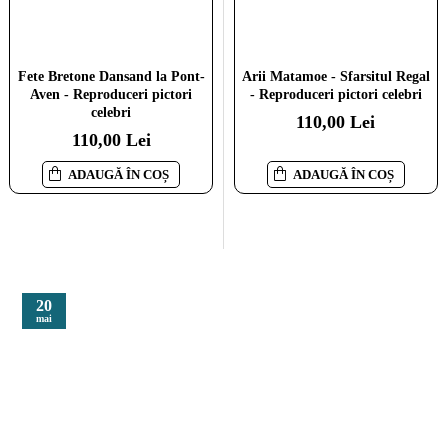
Fete Bretone Dansand la Pont-
Peisaj la Le Pouldu -
Arii Matamoe - Sfarsitul Regal
Aven - Reproduceri pictori
Reproduceri pictori celebri
- Reproduceri pictori celebri
celebri
110,00 Lei
110,00 Lei
110,00 Lei
ADAUGĂ ÎN COȘ
ADAUGĂ ÎN COȘ
ADAUGĂ ÎN COȘ
20
mai