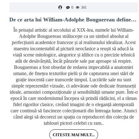
0
341
De ce arta lui William-Adolphe Bouguereau definește luxul clasic
În peisajul artistic al secolului al XIX-lea, numele lui William-
Adolphe Bouguereau strălucește ca un simbol absolut al
perfecțiunii academice franceze și al realismului idealizat. Acest
maestru incontestabil al picturii neoclasice a reușit să aducă la
viață scene mitologice, alegorice și idilice cu o precizie tehnică
atât de desăvârșită, încât pânzele sale par aproape să respire.
Bouguereau a fost obsedat de redarea impecabilă a anatomiei
umane, de finețea texturilor pielii și de capturarea unei stări de
grație inocentă care transcede timpul. Lucrările sale nu sunt
simple reprezentări vizuale, ci adevărate ode dedicate frumuseții
ideale, armoniei compoziționale și sensibilității umane pure. Într-o
epocă în care modernismul începea să prindă rădăcini, el a rămas
fidel rigorilor clasice, creând imagini de o eleganță atemporală
care continuă să fascineze colecționarii din întreaga lume. Atunci
când alegi să decorezi un spațiu cu reproduceri din colecția de
tablouri pictori celebri cu ram..
CITESTE MAI MULT...