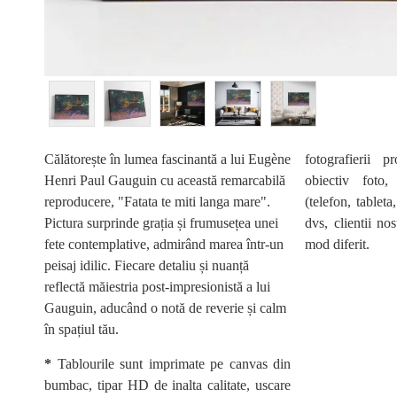
Călătorește în lumea fascinantă a lui Eugène
fotografierii p
Henri Paul Gauguin cu această remarcabilă
obiectiv foto,
reproducere, "Fatata te miti langa mare".
(telefon, tableta
Pictura surprinde grația și frumusețea unei
dvs, clientii nos
fete contemplative, admirând marea într-un
mod diferit.
peisaj idilic. Fiecare detaliu și nuanță
reflectă măiestria post-impresionistă a lui
tablou personalizat, tablou perete li
Gauguin, aducând o notă de reverie și calm
magazin tablouri, tablou peisaj, tablo
în spațiul tău.
abstract, tablou canvas flori, tablouri
copii, tablouri canvas dupa picturi ce
*
Tablourile sunt imprimate pe canvas din
canvas la comanda, tablouri canvas suf
bumbac, tipar HD de inalta calitate, uscare
canvas reproduceri, tablouri canvas re