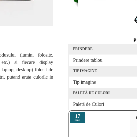
PRINDERE
rodusului (lumini folosite,
Prindere tablou
 etc.) si fiecare display
, laptop, desktop) folosit de
TIP IMAGINE
tri, putand arata culorile in
Tip imagine
PALETĂ DE CULORI
ving, tablou perete dormitor, cele mai frumoase tablouri canvas,
Paletă de Culori
u canvas, tablou canvas mare, tablou canvas 3 piese, tablou canvas
 canvas femei africane, tablouri canvas bucatarie, tablouri canvas
17
mar.
lebre, tablouri canvas design, tablouri canvas elegante, tablouri
ragerie, tablouri canvas set, tablouri canvas reduceri, tablouri
ligioase, tablou canvas Romania, tablouri canvas ieftine, tablouri