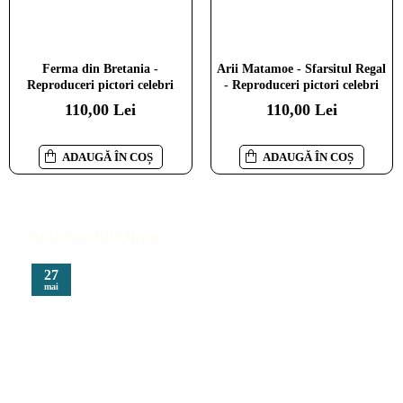
Ferma din Bretania -
Arii Matamoe - Sfarsitul Regal
Reproduceri pictori celebri
- Reproduceri pictori celebri
110,00 Lei
110,00 Lei
ADAUGĂ ÎN COȘ
ADAUGĂ ÎN COȘ
Articole din Blog
27
mai