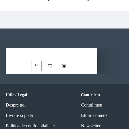
VAZUTE RECENT
CELE MAI VIZITATE
Fatata te miti langa mare - Reproduceri pictori celebri
110,00 Lei
Utile / Legal
Cont client
Despre noi
Contul meu
Livrare si plata
Istoric comenzi
Politica de confidentialitate
Newsletter