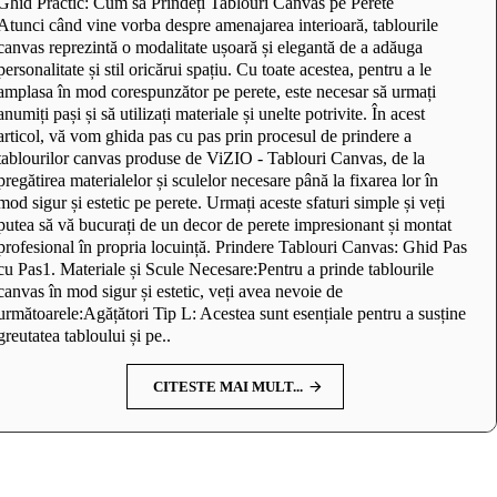
Ghid Practic: Cum să Prindeți Tablouri Canvas pe Perete
Atunci când vine vorba despre amenajarea interioară, tablourile
canvas reprezintă o modalitate ușoară și elegantă de a adăuga
personalitate și stil oricărui spațiu. Cu toate acestea, pentru a le
amplasa în mod corespunzător pe perete, este necesar să urmați
anumiți pași și să utilizați materiale și unelte potrivite. În acest
articol, vă vom ghida pas cu pas prin procesul de prindere a
tablourilor canvas produse de ViZIO - Tablouri Canvas, de la
pregătirea materialelor și sculelor necesare până la fixarea lor în
mod sigur și estetic pe perete. Urmați aceste sfaturi simple și veți
putea să vă bucurați de un decor de perete impresionant și montat
profesional în propria locuință. Prindere Tablouri Canvas: Ghid Pas
cu Pas1. Materiale și Scule Necesare:Pentru a prinde tablourile
canvas în mod sigur și estetic, veți avea nevoie de
următoarele:Agățători Tip L: Acestea sunt esențiale pentru a susține
greutatea tabloului și pe..
CITESTE MAI MULT...