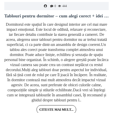
0
444
Tablouri pentru dormitor – cum alegi corect + idei moderne de decor
Dormitorul este spațiul în care designul interior are cel mai mare
impact emoțional. Este locul de odihnă, relaxare și reconectare,
iar fiecare detaliu contribuie la starea generală a camerei. De
aceea, alegerea unor tablouri pentru dormitor nu ar trebui tratată
superficial, ci ca parte dintr-un ansamblu de design coerent.Un
tablou ales corect poate transforma complet atmosfera unui
dormitor. Poate aduce liniște, echilibru și senzația de spațiu
personal bine organizat. În schimb, o alegere greșită poate încărca
vizual camera sau poate crea un contrast neplăcut cu restul
decorului.Mulți aleg tablouri doar pentru aspectul lor individual,
fără să țină cont de rolul pe care îl joacă în încăpere. În realitate,
în dormitor contează mai mult atmosfera decât impactul vizual
agresiv. De aceea, sunt preferate de obicei culorile calme,
compozițiile simple și stilurile echilibrate.Dacă vrei să înțelegi
cum se integrează tablourile în ansamblul casei, îți recomand și
ghidul despre tablouri pentru l..
CITESTE MAI MULT...