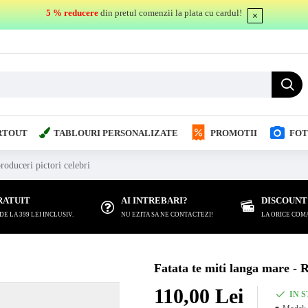
5 % reducere
din pretul comenzii la plata cu cardul!
RTOUT
TABLOURI PERSONALIZATE
PROMOTII
FOT
roduceri pictori celebri
RATUIT
AI INTREBARI?
DISCOUNT
 LA 399 LEI INCLUSIV.
NU EZITA SA NE CONTACTEZI!
LA ORICE COM
Fatata te miti langa mare - R
110,00 Lei
IN 