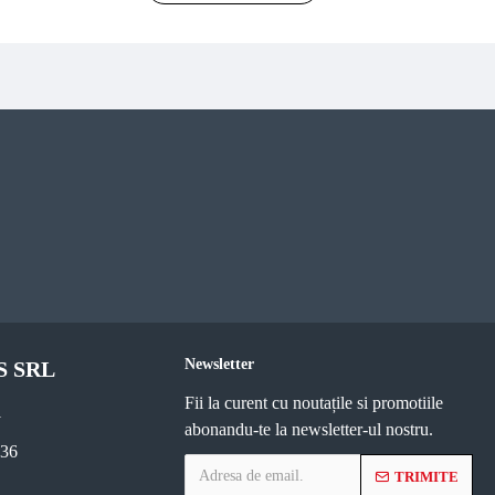
Newsletter
S SRL
Fii la curent cu noutațile si promotiile
1
abonandu-te la newsletter-ul nostru.
236
TRIMITE