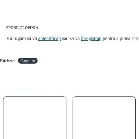
SPUNE-ŢI OPINIA
Vă rugăm să vă
autentificați
sau să vă
înregistrați
pentru a putea scri
Etichete:
Gauguin
PRODUSE INRUDITE