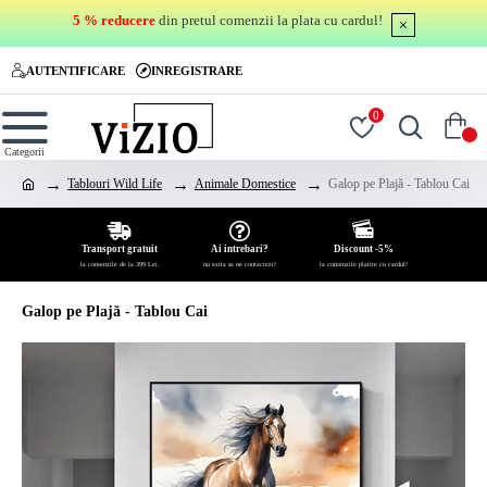
5 % reducere
din pretul comenzii la plata cu cardul!
AUTENTIFICARE
INREGISTRARE
0
0
Tablouri Wild Life
Animale Domestice
Galop pe Plajă - Tablou Cai
Transport gratuit
Ai intrebari?
Discount -5%
la comenzile de la 399 Lei.
nu ezita sa ne contactezi!
la comenzile platite cu cardul!
Galop pe Plajă - Tablou Cai