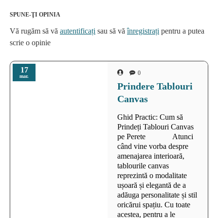
SPUNE-ŢI OPINIA
Vă rugăm să vă
autentificați
sau să vă
înregistrați
pentru a putea
scrie o opinie
17
0
mar.
Prindere Tablouri
Canvas
Ghid Practic: Cum să
Prindeți Tablouri Canvas
pe Perete Atunci
când vine vorba despre
amenajarea interioară,
tablourile canvas
reprezintă o modalitate
ușoară și elegantă de a
adăuga personalitate și stil
oricărui spațiu. Cu toate
acestea, pentru a le