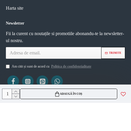
Harta site
Newsletter
Fii la curent cu noutațile si promotiile abonandu-te la newsletter-
ul nostru.
TRIMITE
Am citit și sunt de acord cu
Politica de confidentialitate
ADAUGĂ ÎN COȘ
ViZIO AGS SRL
CUI 45335561
J2021007717236