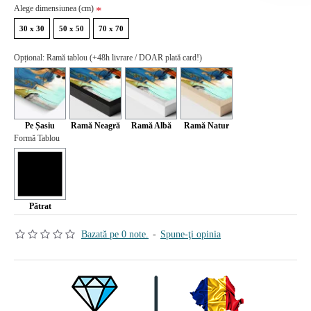
Alege dimensiunea (cm)
30 x 30
50 x 50
70 x 70
Opțional: Ramă tablou (+48h livrare / DOAR plată card!)
Pe Șasiu
Ramă Neagră
Ramă Albă
Ramă Natur
Formă Tablou
Pătrat
Bazată pe 0 note.
-
Spune-ţi opinia