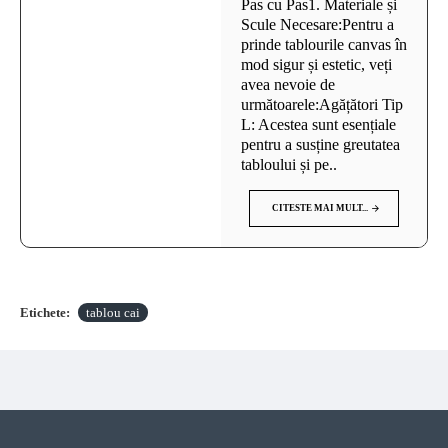
Pas cu Pas1. Materiale și
Scule Necesare:Pentru a
prinde tablourile canvas în
mod sigur și estetic, veți
avea nevoie de
următoarele:Agățători Tip
L: Acestea sunt esențiale
pentru a susține greutatea
tabloului și pe..
CITESTE MAI MULT...
Etichete:
tablou cai
VAZUTE RECENT
CELE MAI VIZITATE