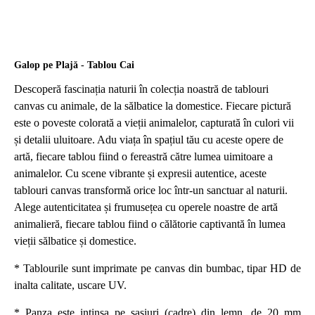
Galop pe Plajă - Tablou Cai
Descoperă fascinația naturii în colecția noastră de tablouri
canvas cu animale, de la sălbatice la domestice. Fiecare pictură
este o poveste colorată a vieții animalelor, capturată în culori vii
și detalii uluitoare. Adu viața în spațiul tău cu aceste opere de
artă, fiecare tablou fiind o fereastră către lumea uimitoare a
animalelor. Cu scene vibrante și expresii autentice, aceste
tablouri canvas transformă orice loc într-un sanctuar al naturii.
Alege autenticitatea și frumusețea cu operele noastre de artă
animalieră, fiecare tablou fiind o călătorie captivantă în lumea
vieții sălbatice și domestice.
* Tablourile sunt imprimate pe canvas din bumbac, tipar HD de
inalta calitate, uscare UV.
* Panza este intinsa pe sasiuri (cadre) din lemn, de 20 mm