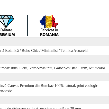
rtă Botanică / Boho Chic / Minimalist / Tehnica Acuarelei
urcoaz stins, Ocru, Verde-măsliniu, Galben-muștar, Crem, Multicolor
ânză Canvas Premium din Bumbac 100% natural, print ecologic
on-toxic
emn de rășinoase calibrat, grosime robustă de 20 mm