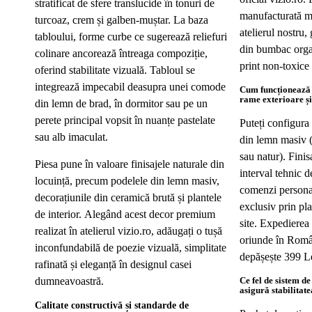
stratificat de sfere translucide în tonuri de
manufacturată m
turcoaz, crem și galben-muștar. La baza
atelierul nostru,
tabloului, forme curbe ce sugerează reliefuri
din bumbac organ
colinare ancorează întreaga compoziție,
print non-toxic
oferind stabilitate vizuală. Tabloul se
integrează impecabil deasupra unei comode
Cum funcționează 
rame exterioare și
din lemn de brad, în dormitor sau pe un
perete principal vopsit în nuanțe pastelate
Puteți configur
sau alb imaculat.
din lemn masiv (
sau natur). Fini
Piesa pune în valoare finisajele naturale din
interval tehnic d
locuință, precum podelele din lemn masiv,
comenzi personal
decorațiunile din ceramică brută și plantele
exclusiv prin pla
de interior. Alegând acest decor premium
site. Expedierea
realizat în atelierul vizio.ro, adăugați o tușă
oriunde în Româ
inconfundabilă de poezie vizuală, simplitate
depășește 399 L
rafinată și eleganță în designul casei
dumneavoastră.
Ce fel de sistem de
asigură stabilitat
Calitate constructivă și standarde de