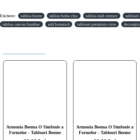
Etichete:
tablou boem
tablou boho chic
tablou mid century
tablouri 
tablou canvas bumbac
artă botanică
tablouri premium vizio
decorațiu
PRODUSE INRUDITE
Armonia Boema O Simfonie a
Armonia Boema O Simfonie a
Formelor - Tablouri Boeme
Formelor - Tablouri Boeme