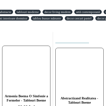
abstracte
tablouri moderne
decor living modern
artă contemporană
ni interioare dormitor
tablou frunze mărunte
decor cercuri pastel
decor p
ACEEASI CATEGORIE
Armonia Boema O Simfonie a
Armonia Boema O Simfonie a
Abstractizand Realitatea -
Formelor - Tablouri Boeme
Formelor - Tablouri Boeme
Tablouri Boeme