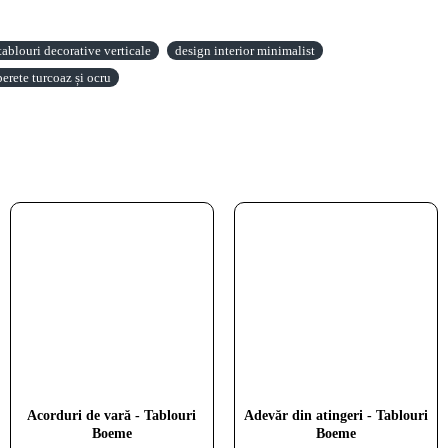
tablouri decorative verticale
design interior minimalist
erete turcoaz și ocru
Armonia Boema O Simfonie a
Tablou Abstract Pictând Vise
Acorduri de vară - Tablouri
Adevăr din atingeri - Tablouri
Formelor - Tablouri Boeme
Boheme – Canvas Premium
Boeme
Boeme
Boho Chic