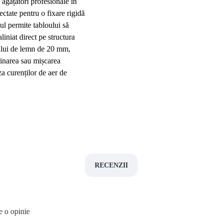
 agățători profesionale în
ctate pentru o fixare rigidă
mul permite tabloului să
aliniat direct pe structura
iului de lemn de 20 mm,
inarea sau mișcarea
za curenților de aer de
RECENZII
e o opinie