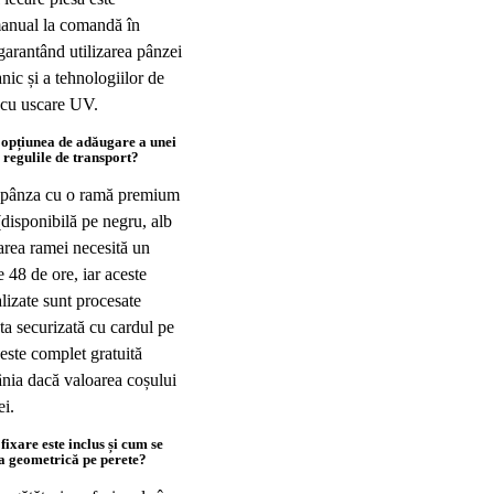
anual la comandă în
 garantând utilizarea pânzei
ic și a tehnologiilor de
e cu uscare UV.
opțiunea de adăugare a unei
 regulile de transport?
a pânza cu o ramă premium
disponibilă pe negru, alb
sarea ramei necesită un
e 48 de ore, iar aceste
izate sunt procesate
ta securizată cu cardul pe
 este complet gratuită
nia dacă valoarea coșului
ei.
 fixare este inclus și cum se
ea geometrică pe perete?