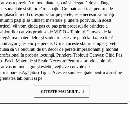
canvas reprezintă o modalitate ușoară și elegantă de a adăuga
personalitate și stil oricărui spațiu. Cu toate acestea, pentru a le
amplasa în mod corespunzător pe perete, este necesar să urmați
anumiți pași și să utilizați materiale și unelte potrivite. În acest
articol, vă vom ghida pas cu pas prin procesul de prindere a
tablourilor canvas produse de ViZIO - Tablouri Canvas, de la
pregătirea materialelor și sculelor necesare până la fixarea lor în
mod sigur și estetic pe perete. Urmați aceste sfaturi simple și veți
putea să vă bucurați de un decor de perete impresionant și montat
profesional în propria locuință. Prindere Tablouri Canvas: Ghid Pas
cu Pas1. Materiale și Scule Necesare:Pentru a prinde tablourile
canvas în mod sigur și estetic, veți avea nevoie de
următoarele:Agățători Tip L: Acestea sunt esențiale pentru a susține
greutatea tabloului și pe..
CITESTE MAI MULT...