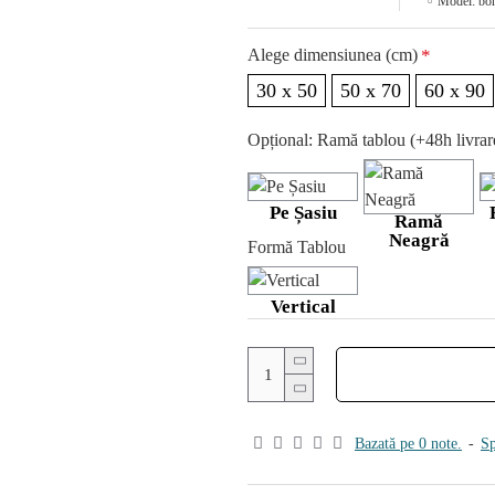
Model:
bo
Alege dimensiunea (cm)
30 x 50
50 x 70
60 x 90
Opțional: Ramă tablou (+48h livra
Pe Șasiu
Ramă
Neagră
Formă Tablou
Vertical
Bazată pe 0 note.
-
Sp