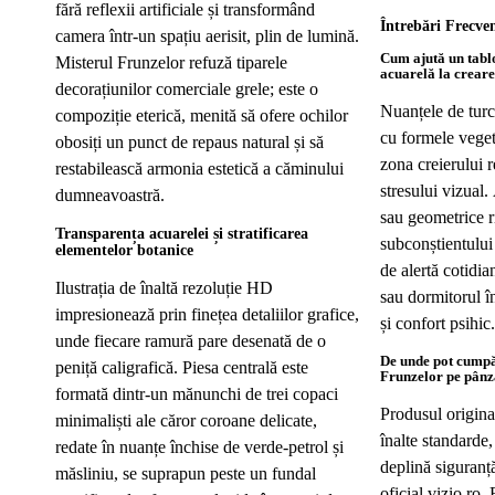
fără reflexii artificiale și transformând
Întrebări Frecve
camera într-un spațiu aerisit, plin de lumină.
Cum ajută un tablo
Misterul Frunzelor refuză tiparele
acuarelă la creare
decorațiunilor comerciale grele; este o
Nuanțele de turco
compoziție eterică, menită să ofere ochilor
cu formele veget
obosiți un punct de repaus natural și să
zona creierului 
restabilească armonia estetică a căminului
stresului vizual.
dumneavoastră.
sau geometrice r
Transparența acuarelei și stratificarea
subconștientului
elementelor botanice
de alertă cotidi
Ilustrația de înaltă rezoluție HD
sau dormitorul în
impresionează prin finețea detaliilor grafice,
și confort psihic.
unde fiecare ramură pare desenată de o
De unde pot cumpă
peniță caligrafică. Piesa centrală este
Frunzelor pe pân
formată dintr-un mănunchi de trei copaci
Produsul original
minimaliști ale căror coroane delicate,
înalte standarde,
redate în nuanțe închise de verde-petrol și
deplină siguranț
măsliniu, se suprapun peste un fundal
oficial vizio.ro.