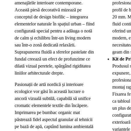
amenajările interioare contemporane.
profesiona
Această piesă decorativă mizează pe
profil de 
conceptul de design biofilic – integrarea
20 mm. Ma
elementelor naturale în spațiul urban – fiind
fluid cont
configurată special pentru a adăuga o notă
oferind un
de calm și echilibru într-un living modern
modern, e
sau într-o zonă dedicată relaxării.
necesitate
Suprapunerea fluidă a sferelor pastelate din
geam din s
fundal creează un efect de profunzime ce
Kit de Pr
dilată vizual peretele, spărgând rigiditatea
Produsul s
liniilor arhitecturale drepte.
expunere, 
profesiona
Pasionații de artă nordică și interioare
montaj rapi
ecologice vor găsi în această lucrare o
Fixarea fe
ancoră vizuală subtilă, capabilă să unifice
ca tabloul
cromatic elementele textile din încăpere.
un plus de
Imprimarea pe bumbac organic mat
configura
păstrează fidel aspectul granular al tehnicii
exterioară
pe bază de apă, captând lumina ambientală
variantele