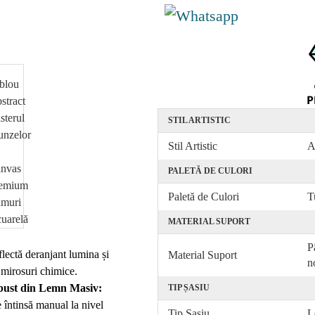
STIL ARTISTIC
Stil Artistic
A
PALETĂ DE CULORI
Paletă de Culori
T
MATERIAL SUPORT
P
flectă deranjant lumina și
Material Suport
n
mirosuri chimice.
bust din Lemn Masiv:
TIP ȘASIU
 întinsă manual la nivel
Tip Șasiu
L