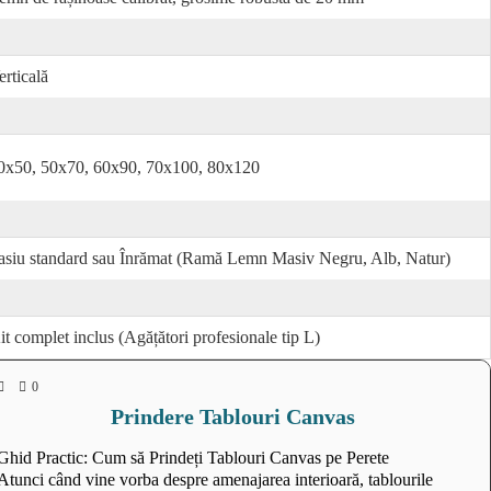
erticală
0x50, 50x70, 60x90, 70x100, 80x120
asiu standard sau Înrămat (Ramă Lemn Masiv Negru, Alb, Natur)
it complet inclus (Agățători profesionale tip L)
0
Prindere Tablouri Canvas
Ghid Practic: Cum să Prindeți Tablouri Canvas pe Perete
Atunci când vine vorba despre amenajarea interioară, tablourile