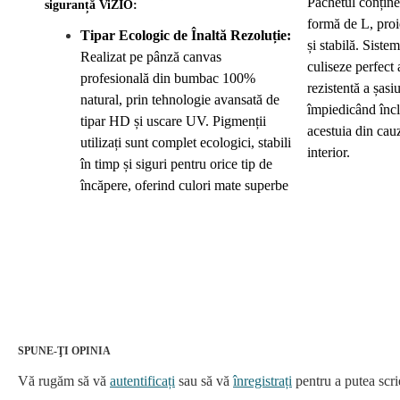
Pachetul conține
siguranță ViZIO:
formă de L, proie
Tipar Ecologic de Înaltă Rezoluție:
și stabilă. Siste
Realizat pe pânză canvas
culiseze perfect 
profesională din bumbac 100%
rezistentă a șas
natural, prin tehnologie avansată de
împiedicând încl
tipar HD și uscare UV. Pigmenții
acestuia din cau
utilizați sunt complet ecologici, stabili
interior.
în timp și siguri pentru orice tip de
încăpere, oferind culori mate superbe
SPUNE-ŢI OPINIA
Vă rugăm să vă
autentificați
sau să vă
înregistrați
pentru a putea scri