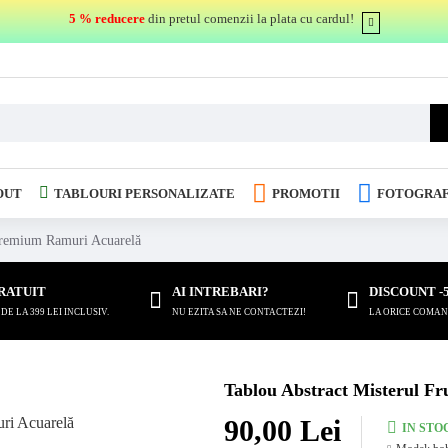
5 % reducere
din pretul comenzii la plata cu cardul!
OUT
TABLOURI PERSONALIZATE
PROMOTII
FOTOGRAF
 Premium Ramuri Acuarelă
RATUIT
AI INTREBARI?
DISCOUNT -
E LA 399 LEI INCLUSIV.
NU EZITA SA NE CONTACTEZI!
LA ORICE COMAN
Tablou Abstract Misterul F
90,00 Lei
IN STO