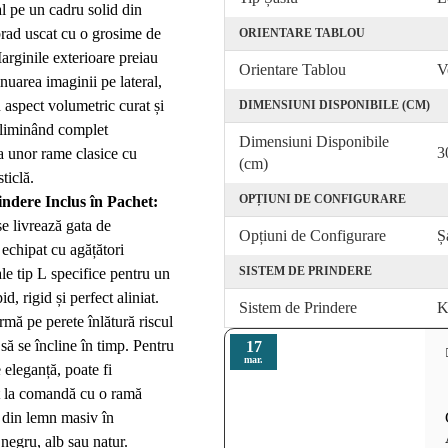
l pe un cadru solid din
brad uscat cu o grosime de
ORIENTARE TABLOU
rginile exterioare preiau
Orientare Tablou
V
inuarea imaginii pe lateral,
 aspect volumetric curat și
DIMENSIUNI DISPONIBILE (CM)
liminând complet
Dimensiuni Disponibile
3
a unor rame clasice cu
(cm)
ticlă.
OPȚIUNI DE CONFIGURARE
indere Inclus în Pachet:
e livrează gata de
Opțiuni de Configurare
Ș
echipat cu agățători
SISTEM DE PRINDERE
le tip L specifice pentru un
d, rigid și perfect aliniat.
Sistem de Prindere
K
rmă pe perete înlătură riscul
 să se încline în timp. Pentru
17
mar.
 eleganță, poate fi
t la comandă cu o ramă
 din lemn masiv în
 negru, alb sau natur.