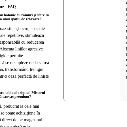
nte - FAQ
u botanic cu ramuri și sfere în
a unui spațiu de relaxare?
az stins și ocru, asociate
ale repetitive, stimulează
responsabilă cu reducerea
 Absența liniilor agresive
igide permite
 să se decupleze de la starea
ană, transformând livingul
tr-o oază perfectă de liniște
ra tabloul original Misterul
ză canvas premium?
, prelucrat la cele mai
 se poate achiziționa în
ă direct de pe magazinul
 Fiecare piesă este