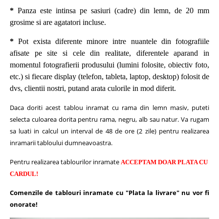
*
Panza este intinsa pe sasiuri (cadre) din lemn, de 20 mm
grosime si are agatatori incluse.
*
Pot exista diferente minore intre nuantele din fotografiile
afisate pe site si cele din realitate, diferentele aparand in
momentul fotografierii produsului (lumini folosite, obiectiv foto,
etc.) si fiecare display (telefon, tableta, laptop, desktop) folosit de
dvs, clientii nostri, putand arata culorile in mod diferit.
Daca doriti acest tablou inramat cu rama din lemn masiv, puteti
selecta culoarea dorita pentru rama, negru, alb sau natur.
Va rugam
sa luati in calcul un interval de 48 de ore (2 zile) pentru realizarea
inramarii tabloului dumneavoastra.
Pentru realizarea tablourilor inramate
ACCEPTAM DOAR PLATA CU
CARDUL!
Comenzile de tablouri inramate cu "Plata la livrare" nu vor fi
onorate!