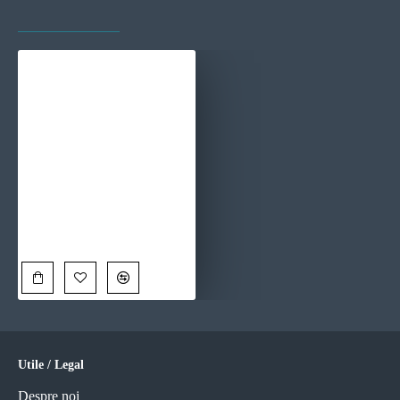
VAZUTE RECENT
CELE MAI VIZITATE
Raze Aurii in Poienile Padurii - Set 3 Tablouri
270,00 Lei
Utile / Legal
Despre noi