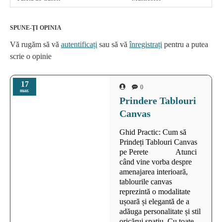
SPUNE-ŢI OPINIA
Vă rugăm să vă
autentificați
sau să vă
înregistrați
pentru a putea
scrie o opinie
17
0
mar.
Prindere Tablouri
Canvas
Ghid Practic: Cum să
Prindeți Tablouri Canvas
pe Perete Atunci
când vine vorba despre
amenajarea interioară,
tablourile canvas
reprezintă o modalitate
ușoară și elegantă de a
adăuga personalitate și stil
oricărui spațiu. Cu toate