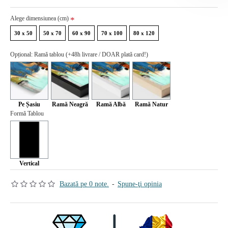
Alege dimensiunea (cm)
30 x 50
50 x 70
60 x 90
70 x 100
80 x 120
Opțional: Ramă tablou (+48h livrare / DOAR plată card!)
Pe Șasiu
Ramă Neagră
Ramă Albă
Ramă Natur
Formă Tablou
Vertical
Bazată pe 0 note.
-
Spune-ţi opinia