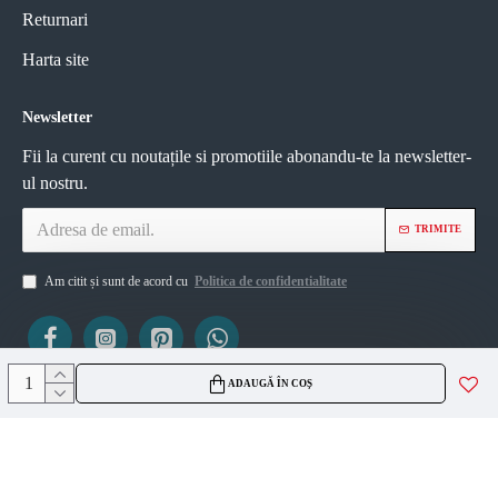
Returnari
Harta site
Newsletter
Fii la curent cu noutațile si promotiile abonandu-te la newsletter-
ul nostru.
TRIMITE
Am citit și sunt de acord cu
Politica de confidentialitate
ADAUGĂ ÎN COȘ
ViZIO AGS SRL
CUI 45335561
J2021007717236