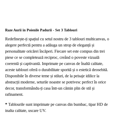
Raze Aurii in Poienile Padurii - Set 3 Tablouri
Redefinește-ți spațiul cu setul nostru de 3 tablouri multicanvas, o
alegere perfectă pentru a adăuga un strop de eleganță și
personalitate oricărei încăperi. Fiecare set este compus din trei
piese ce se completează reciproc, creând o poveste vizuală
coerentă și captivantă. Imprimate pe canvas de înaltă calitate,
aceste tablouri oferă o durabilitate sporită și o estetică deosebită.
Disponibile în diverse teme și stiluri, de la peisaje idilice la
abstracții moderne, seturile noastre se potrivesc perfect în orice
decor, transformându-ți casa într-un cămin plin de stil și
rafinament.
*
Tablourile sunt imprimate pe canvas din bumbac, tipar HD de
inalta calitate, uscare UV.