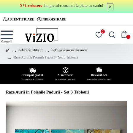
5 % reducere
din pretul comenzii la plata cu cardul!
AUTENTIFICARE
INREGISTRARE
0
0
Seturi de tablouri
Set 3 tablouri multicanvas
Raze Aurii in Poienile Padurii - Set 3 Tablouri
Transport gratuit
Ai intrebari?
Discount -5%
la comenzile de la 399 Lei.
nu ezita sa ne contactezi!
la comenzile platite cu cardul!
Raze Aurii in Poienile Padurii - Set 3 Tablouri