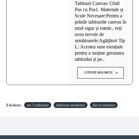
Tablouri Canvas: Ghid
Pas cu Pas1. Materiale și
Scule Necesare:Pentru a
prinde tablourile canvas în
mod sigur și estetic, veți
avea nevoie de
următoarele:Agățători Tip
L: Acestea sunt esențiale
pentru a susține greutatea
tabloului și pe..
CITESTE MAI MULT...
Etichete:
set 3 tablouri
tablouri moderne
decor interior