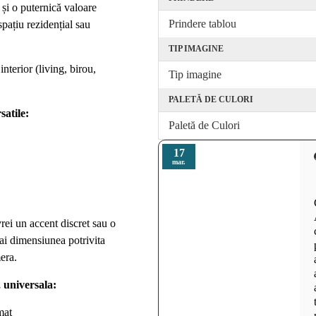
l și o puternică valoare
Prindere tablou
 spațiu rezidențial sau
TIP IMAGINE
interior (living, birou,
Tip imagine
PALETĂ DE CULORI
satile
:
Paletă de Culori
17
mar.
rei un accent discret sau o
 ai dimensiunea potrivita
era.
 universala:
mat