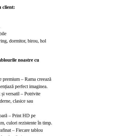
 client:
l
bile
ving, dormitor, birou, hol
ablourile noastre cu
ie premium – Rama creează
ențiază perfect imaginea.
i versatil – Potrivite
derne, clasice sau
ioară – Print HD pe
m, culori rezistente în timp.
afinat – Fiecare tablou