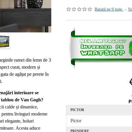
Bazată pe 0 note.
-
Sp
arginile ramei din lemn de 3
spect curat, modern și
 gata de agățat pe perete în
i.
enajări interioare se
st tablou de Van Gogh?
cii calde și dinamice,
PICTOR
al pentru livinguri moderne
Pictor
uri elegante, holuri
rmitoare. Acesta aduce
PRINDERE