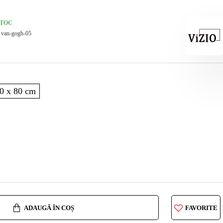
STOC
van-gogh-05
0 x 80 cm
ADAUGĂ ÎN COȘ
FAVORITE