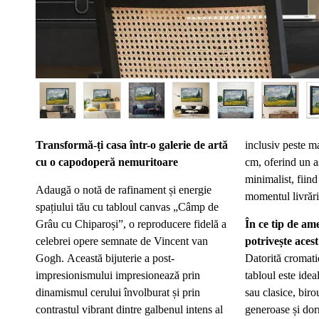
Transformă-ți casa într-o galerie de artă
inclusiv peste m
cu o capodoperă nemuritoare
cm, oferind un a
minimalist, fiind
Adaugă o notă de rafinament și energie
momentul livrări
spațiului tău cu tabloul canvas „Câmp de
Grâu cu Chiparoși”, o reproducere fidelă a
În ce tip de am
celebrei opere semnate de Vincent van
potrivește ace
Gogh. Această bijuterie a post-
Datorită cromati
impresionismului impresionează prin
tabloul este ide
dinamismul cerului învolburat și prin
sau clasice, biro
contrastul vibrant dintre galbenul intens al
generoase și do