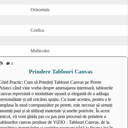
Orizontala
Grafica
Multicolor
0
Prindere Tablouri Canvas
Ghid Practic: Cum să Prindeți Tablouri Canvas pe Perete
Atunci când vine vorba despre amenajarea interioară, tablourile
canvas reprezintă o modalitate ușoară și elegantă de a adăuga
personalitate și stil oricărui spațiu. Cu toate acestea, pentru a le
amplasa în mod corespunzător pe perete, este necesar să urmați
anumiți pași și să utilizați materiale și unelte potrivite. În acest
articol, vă vom ghida pas cu pas prin procesul de prindere a
tablourilor canvas produse de ViZIO - Tablouri Canvas, de la
pregătirea materialelor și sculelor necesare până la fixarea lor în