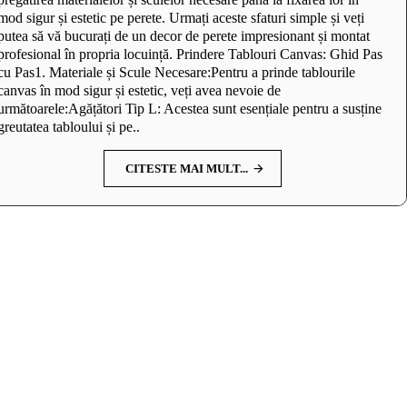
mod sigur și estetic pe perete. Urmați aceste sfaturi simple și veți
putea să vă bucurați de un decor de perete impresionant și montat
profesional în propria locuință. Prindere Tablouri Canvas: Ghid Pas
cu Pas1. Materiale și Scule Necesare:Pentru a prinde tablourile
canvas în mod sigur și estetic, veți avea nevoie de
următoarele:Agățători Tip L: Acestea sunt esențiale pentru a susține
greutatea tabloului și pe..
CITESTE MAI MULT...