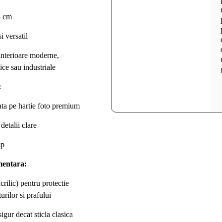
3 cm
 versatil
 interioare moderne,
ice sau industriale
:
ta pe hartie foto premium
detalii clare
mp
mentara:
rilic) pentru protectie
urilor si prafului
igur decat sticla clasica