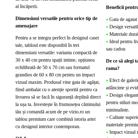
al încăperii.
Beneficii pentru
Dimensiuni versatile pentru orice tip de
Gata de agatat
•
amenajare
Design versati
•
Materiale dura
•
Pentru a se integra perfect în designul casei
Ideal pentru li
•
tale, tabloul este disponibil în trei
sau cadou
dimensiuni versatile: varianta compactă de
30 x 40 cm pentru spații intime, opțiunea
De ce să alegi t
echilibrată de 50 x 70 cm sau formatul
rama?
grandios de 60 x 80 cm pentru un impact
Efect de galer
•
vizual maxim. Produsul vine gata de agățat,
adâncime și evid
fiind ambalat cu o atenție sporită pentru ca
Design elegant ș
•
livrarea să se facă în siguranță deplină direct
pentru stiluri mo
la ușa ta. Investește în frumusețea căminului
minimaliste.
tău și comandă acum de pe vizio.ro un
Calitate super
•
tablou premium care combină istoria artei
materiale premiu
cu designul interior contemporan.
Impact vizual r
•