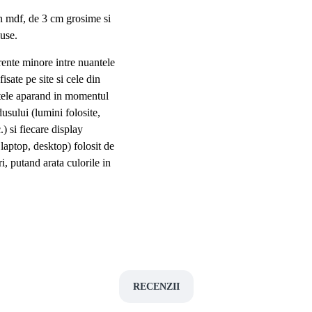
 mdf, de 3 cm grosime si
luse.
rente minore intre nuantele
fisate pe site si cele din
entele aparand in momentul
dusului (lumini folosite,
.) si fiecare display
, laptop, desktop) folosit de
ri, putand arata culorile in
RECENZII