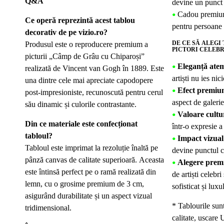
Q&A
devine un punct f
Cadou premium
•
Ce operă reprezintă acest tablou
pentru persoane c
decorativ de pe vizio.ro?
DE CE SĂ ALEGI
Produsul este o reproducere premium a
PICTORI CELEBR
picturii „Câmp de Grâu cu Chiparoși”
Eleganță ate
•
realizată de Vincent van Gogh în 1889. Este
artiști nu ies nic
una dintre cele mai apreciate capodopere
Efect premiu
•
post-impresioniste, recunoscută pentru cerul
aspect de galerie
său dinamic și culorile contrastante.
Valoare cultu
•
Din ce materiale este confecționat
într-o expresie a
tabloul?
Impact vizual
•
Tabloul este imprimat la rezoluție înaltă pe
devine punctul ce
pânză canvas de calitate superioară. Aceasta
Alegere pre
•
este întinsă perfect pe o ramă realizată din
de artiști celebri
lemn, cu o grosime premium de 3 cm,
sofisticat și luxu
asigurând durabilitate și un aspect vizual
* Tablourile sun
tridimensional.
calitate, uscare 