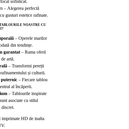
ocal sofisticat.
 – Alegerea perfectă
u gusturi estetice rafinate.
 TABLOURILE NOASTRE CU
I?
mporală
– Operele marilor
iodată din tendințe.
m garantat
– Rama oferă
 de artă.
rală
– Transformi pereții
 rafinamentului și culturii.
 puternic
– Fiecare tablou
ntral al încăperii.
mium
– Tablourile inspirate
 sunt asociate cu stilul
l discret.
t imprimate HD de inalta
UV.