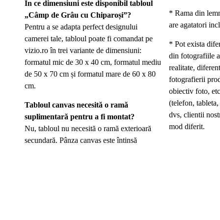
În ce dimensiuni este disponibil tabloul
* Rama din lemn
„Câmp de Grâu cu Chiparoși”?
are agatatori inc
Pentru a se adapta perfect designului
camerei tale, tabloul poate fi comandat pe
* Pot exista dife
vizio.ro în trei variante de dimensiuni:
din fotografiile a
formatul mic de 30 x 40 cm, formatul mediu
realitate, difer
de 50 x 70 cm și formatul mare de 60 x 80
fotografierii pro
cm.
obiectiv foto, etc
(telefon, tableta
Tabloul canvas necesită o ramă
dvs, clientii nost
suplimentară pentru a fi montat?
mod diferit.
Nu, tabloul nu necesită o ramă exterioară
secundară. Pânza canvas este întinsă