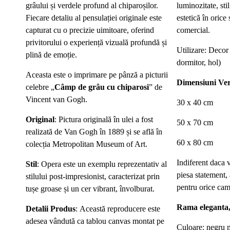
grâului și verdele profund al chiparoșilor.
luminozitate, sti
Fiecare detaliu al pensulației originale este
estetică în orice
capturat cu o precizie uimitoare, oferind
comercial.
privitorului o experiență vizuală profundă și
Utilizare: Decor 
plină de emoție.
dormitor, hol)
Aceasta este o imprimare pe pânză a picturii
Dimensiuni
Ver
celebre „
Câmp de grâu cu chiparosi
” de
Vincent van Gogh.
30 x 40 cm
Original
: Pictura originală în ulei a fost
50 x 70 cm
realizată de Van Gogh în 1889 și se află în
60 x 80 cm
colecția Metropolitan Museum of Art.
Indiferent daca v
Stil
: Opera este un exemplu reprezentativ al
piesa statement,
stilului post-impresionist, caracterizat prin
pentru orice cam
tușe groase și un cer vibrant, învolburat.
Rama eleganta,
Detalii Produs
: Această reproducere este
adesea vândută ca tablou canvas montat pe
Culoare: negru 