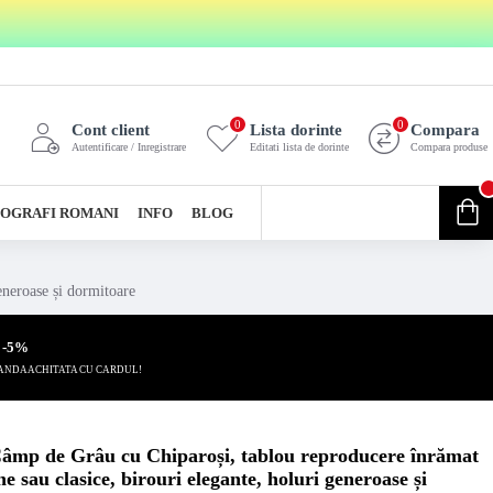
0
0
Cont client
Lista dorinte
Compara
Autentificare / Inregistrare
Editati lista de dorinte
Compara produse
0
OGRAFI ROMANI
INFO
BLOG
0 produs(e) - 0,00 Lei
eneroase și dormitoare
 -5%
ANDA ACHITATA CU CARDUL!
Câmp de Grâu cu Chiparoși, tablou reproducere înrămat
e sau clasice, birouri elegante, holuri generoase și