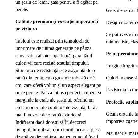
un șasiu de lemn, gata pentru a fi agățat pe
perete.
Grosime rama: 
Calitate premium și execuție impecabilă
Design modern si
pe vizio.ro
Se potriveste in
Tabloul este realizat prin tehnologii de
minimaliste, clas
imprimare de ultimă generație pe pânză
Print premium
canvas de calitate superioară, garantând
culori vii care rezistă testului timpului.
Imagine imprima
Structura de rezistență este asigurată de o
ramă din lemn, cu o grosime robustă de 3
Culori intense si 
cm, care oferă volum și un aspect elegant pe
Rezistenta in ti
orice perete. Pânza întinsă perfect acoperă și
marginile laterale ale șasiului, oferind un
Protectie supli
efect modern de continuitate vizuală, fără a
Geam organic (ac
mai fi nevoie de o ramă exterioară.
impotriva zgariet
Indiferent dacă dorești să îți decorezi
livingul, biroul sau dormitorul, această piesă
Mai usor si mai s
de artă va deveni instantaneu punctul focal