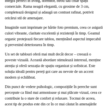
integra perfect în living, dormitor, birou sau chiar spații
comerciale. Rama neagră elegantă, cu grosime de 3 cm,
completează designul și adaugă un contrast rafinat, potrivit
oricărui stil de amenajare.
Imaginile sunt imprimate pe hârtie foto premium, ceea ce asigură
culori vibrante, claritate excelentă și rezistență în timp. Geamul
organic protejează fiecare tablou, menținând aspectul impecabil
și prevenind deteriorarea în timp.
Un set de tablouri oferă mai mult decât decor – creează o
poveste vizuală. Această abordare stimulează interesul, menține
atenția și oferă senzația de spațiu organizat și sofisticat. Este
soluția ideală pentru pereți goi care au nevoie de un accent
modern și echilibrat.
Din punct de vedere psihologic, compozițiile în pereche sunt
percepute ca fiind mai armonioase și mai plăcute vizual, ceea ce
contribuie la o stare de confort și relaxare. Tocmai de aceea,
acest tip de produs este din ce în ce mai căutat în amenajările