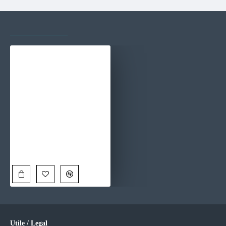
VAZUTE RECENT
CELE MAI VIZITATE
Set 2 Tablouri Înrămate - Armonie Boema, pentru birou, hol, living sau dormitor
190,00 Lei
Utile / Legal