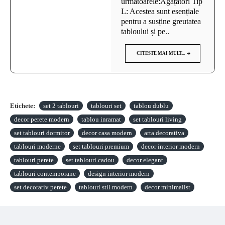
următoarele:Agățători Tip
L: Acestea sunt esențiale
pentru a susține greutatea
tabloului și pe..
CITESTE MAI MULT...
Etichete:
set 2 tablouri
tablouri set
tablou dublu
decor perete modern
tablou inramat
set tablouri living
set tablouri dormitor
decor casa modern
arta decorativa
tablouri moderne
set tablouri premium
decor interior modern
tablouri perete
set tablouri cadou
decor elegant
tablouri contemporane
design interior modern
set decorativ perete
tablouri stil modern
decor minimalist