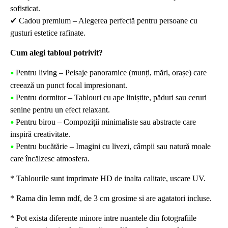
sofisticat.
✔
Cadou premium – Alegerea perfectă pentru persoane cu
gusturi estetice rafinate.
Cum alegi tabloul potrivit?
Pentru living – Peisaje panoramice (munți, mări, orașe) care
•
creează un punct focal impresionant.
Pentru dormitor – Tablouri cu ape liniștite, păduri sau ceruri
•
senine pentru un efect relaxant.
Pentru birou – Compoziții minimaliste sau abstracte care
•
inspiră creativitate.
Pentru bucătărie – Imagini cu livezi, câmpii sau natură moale
•
care încălzesc atmosfera.
* Tablourile sunt imprimate HD de inalta calitate, uscare UV.
* Rama din lemn mdf, de 3 cm grosime si are agatatori incluse.
* Pot exista diferente minore intre nuantele din fotografiile