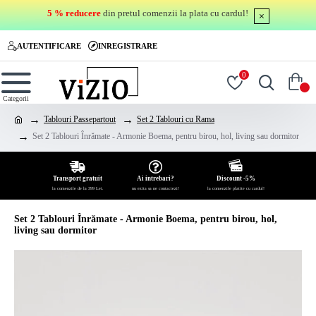
5 % reducere
din pretul comenzii la plata cu cardul!
AUTENTIFICARE
INREGISTRARE
0
0
Tablouri Passepartout
Set 2 Tablouri cu Rama
Set 2 Tablouri Înrămate - Armonie Boema, pentru birou, hol, living sau dormitor
Transport gratuit
Ai intrebari?
Discount -5%
la comenzile de la 399 Lei.
nu ezita sa ne contactezi!
la comenzile platite cu cardul!
Set 2 Tablouri Înrămate - Armonie Boema, pentru birou, hol,
living sau dormitor