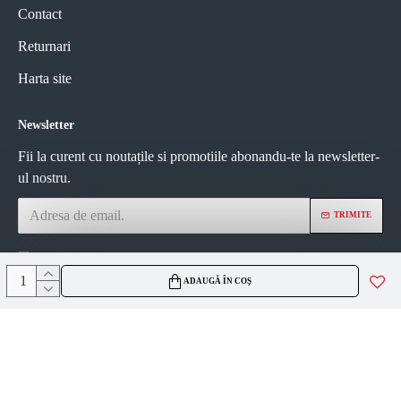
Contact
Returnari
Harta site
Newsletter
Fii la curent cu noutațile si promotiile abonandu-te la newsletter-
ul nostru.
TRIMITE
Am citit și sunt de acord cu
Politica de confidentialitate
ADAUGĂ ÎN COȘ
ViZIO AGS SRL
CUI 45335561