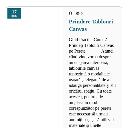
17
0
mar.
Prindere Tablouri
Canvas
Ghid Practic: Cum să
Prindeți Tablouri Canvas
pe Perete Atunci
când vine vorba despre
amenajarea interioară,
tablourile canvas
reprezintă o modalitate
ușoară și elegantă de a
adăuga personalitate și stil
oricărui spațiu. Cu toate
acestea, pentru a le
amplasa în mod
corespunzător pe perete,
este necesar să urmați
anumiți pași și să utilizați
materiale și unelte