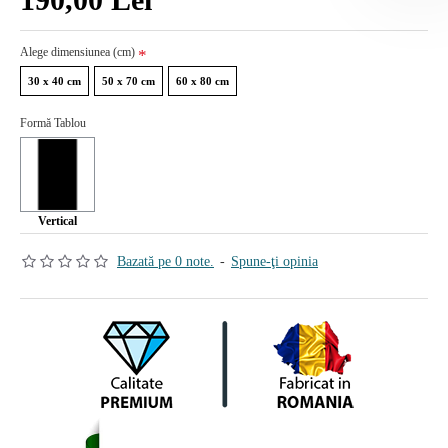
Alege dimensiunea (cm)
30 x 40 cm
50 x 70 cm
60 x 80 cm
Formă Tablou
Vertical
Bazată pe 0 note.
-
Spune-ţi opinia