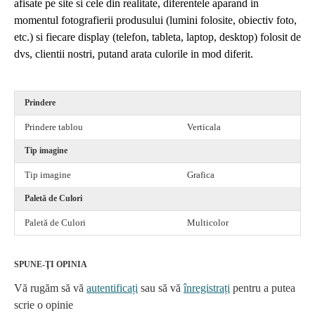
afisate pe site si cele din realitate, diferentele aparand in
momentul fotografierii produsului (lumini folosite, obiectiv foto,
etc.) si fiecare display (telefon, tableta, laptop, desktop) folosit de
dvs, clientii nostri, putand arata culorile in mod diferit.
Prindere
Prindere tablou
Verticala
Tip imagine
Tip imagine
Grafica
Paletă de Culori
Paletă de Culori
Multicolor
SPUNE-ŢI OPINIA
Vă rugăm să vă
autentificați
sau să vă
înregistrați
pentru a putea
scrie o opinie