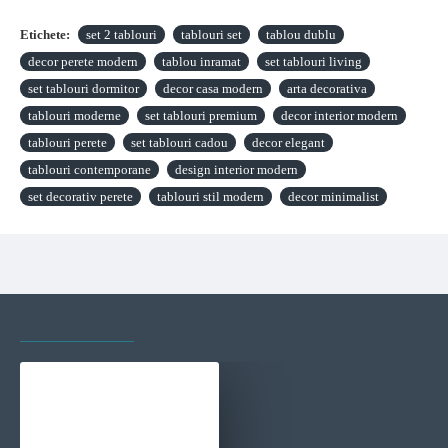
Etichete:
set 2 tablouri
tablouri set
tablou dublu
decor perete modern
tablou inramat
set tablouri living
set tablouri dormitor
decor casa modern
arta decorativa
tablouri moderne
set tablouri premium
decor interior modern
tablouri perete
set tablouri cadou
decor elegant
tablouri contemporane
design interior modern
set decorativ perete
tablouri stil modern
decor minimalist
VAZUTE RECENT
CELE MAI VIZITATE