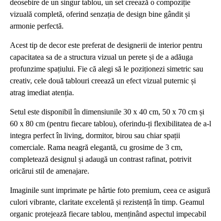
deosebire de un singur tablou, un set creează o compoziție
vizuală completă, oferind senzația de design bine gândit și
armonie perfectă.
Acest tip de decor este preferat de designerii de interior pentru
capacitatea sa de a structura vizual un perete și de a adăuga
profunzime spațiului. Fie că alegi să le poziționezi simetric sau
creativ, cele două tablouri creează un efect vizual puternic și
atrag imediat atenția.
Setul este disponibil în dimensiunile 30 x 40 cm, 50 x 70 cm și
60 x 80 cm (pentru fiecare tablou), oferindu-ți flexibilitatea de a-l
integra perfect în living, dormitor, birou sau chiar spații
comerciale. Rama neagră elegantă, cu grosime de 3 cm,
completează designul și adaugă un contrast rafinat, potrivit
oricărui stil de amenajare.
Imaginile sunt imprimate pe hârtie foto premium, ceea ce asigură
culori vibrante, claritate excelentă și rezistență în timp. Geamul
organic protejează fiecare tablou, menținând aspectul impecabil