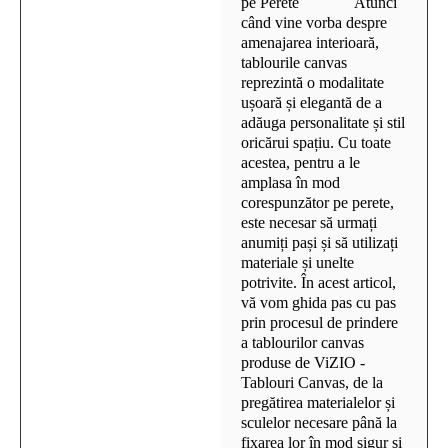
pe Perete Atunci
când vine vorba despre
amenajarea interioară,
tablourile canvas
reprezintă o modalitate
ușoară și elegantă de a
adăuga personalitate și stil
oricărui spațiu. Cu toate
acestea, pentru a le
amplasa în mod
corespunzător pe perete,
este necesar să urmați
anumiți pași și să utilizați
materiale și unelte
potrivite. În acest articol,
vă vom ghida pas cu pas
prin procesul de prindere
a tablourilor canvas
produse de ViZIO -
Tablouri Canvas, de la
pregătirea materialelor și
sculelor necesare până la
fixarea lor în mod sigur și