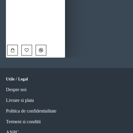
Set 2 Tablouri Înrămate - Despre Primavara, tablouri abstracte pentru living, birou sau dormitor modern
190,00 Lei
Utile / Legal
Despre noi
Livrare si plata
Politica de confidentialitate
Termeni si conditii
ANPC