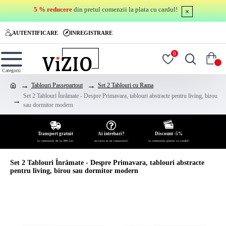
5 % reducere
din pretul comenzii la plata cu cardul!
AUTENTIFICARE
INREGISTRARE
0
0
Tablouri Passepartout
Set 2 Tablouri cu Rama
Set 2 Tablouri Înrămate - Despre Primavara, tablouri abstracte pentru living, birou
sau dormitor modern
Transport gratuit
Ai intrebari?
Discount -5%
la comenzile de la 399 Lei.
nu ezita sa ne contactezi!
la comenzile platite cu cardul!
Set 2 Tablouri Înrămate - Despre Primavara, tablouri abstracte
pentru living, birou sau dormitor modern