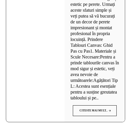
estetic pe perete. Urmați
aceste sfaturi simple și
veți putea să vă bucurați
de un decor de perete
impresionant și montat
profesional în propria
locuință. Prindere
Tablouri Canvas: Ghid
Pas cu Pas1. Materiale și
Scule Necesare:Pentru a
prinde tablourile canvas în
mod sigur și estetic, veți
avea nevoie de
următoarele:Agățători Tip
L: Acestea sunt esențiale
pentru a susține greutatea
tabloului și pe..
CITESTE MAI MULT...