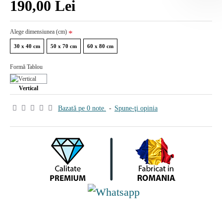
190,00 Lei
Alege dimensiunea (cm)
30 x 40 cm
50 x 70 cm
60 x 80 cm
Formă Tablou
Vertical
Bazată pe 0 note.
-
Spune-ţi opinia