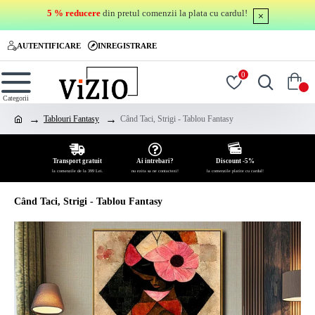
5 % reducere
din pretul comenzii la plata cu cardul!
AUTENTIFICARE
INREGISTRARE
0
0
Tablouri Fantasy
Când Taci, Strigi - Tablou Fantasy
Transport gratuit
Ai intrebari?
Discount -5%
la comenzile de la 399 Lei.
nu ezita sa ne contactezi!
la comenzile platite cu cardul!
Când Taci, Strigi - Tablou Fantasy