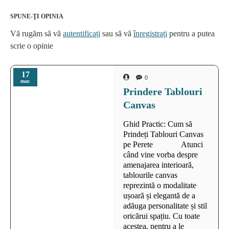
SPUNE-ŢI OPINIA
Vă rugăm să vă
autentificați
sau să vă
înregistrați
pentru a putea
scrie o opinie
17
0
mar.
Prindere Tablouri
Canvas
Ghid Practic: Cum să
Prindeți Tablouri Canvas
pe Perete Atunci
când vine vorba despre
amenajarea interioară,
tablourile canvas
reprezintă o modalitate
ușoară și elegantă de a
adăuga personalitate și stil
oricărui spațiu. Cu toate
acestea, pentru a le