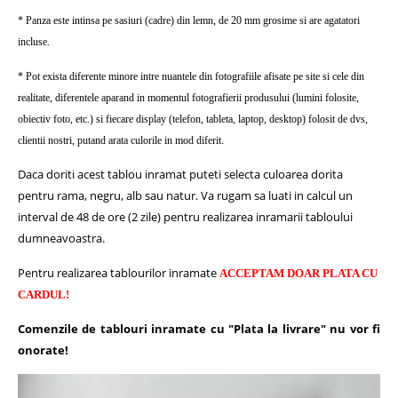
* Panza este intinsa pe sasiuri (cadre) din lemn, de 20 mm grosime si are agatatori
incluse.
* Pot exista diferente minore intre nuantele din fotografiile afisate pe site si cele din
realitate, diferentele aparand in momentul fotografierii produsului (lumini folosite,
obiectiv foto, etc.) si fiecare display (telefon, tableta, laptop, desktop) folosit de dvs,
clientii nostri, putand arata culorile in mod diferit.
Daca doriti acest tablou inramat puteti selecta culoarea dorita
pentru rama, negru, alb sau natur.
Va rugam sa luati in calcul un
interval de 48 de ore (2 zile) pentru realizarea inramarii tabloului
dumneavoastra.
Pentru realizarea tablourilor inramate
ACCEPTAM DOAR PLATA CU
CARDUL!
Comenzile de tablouri inramate cu "Plata la livrare" nu vor fi
onorate!