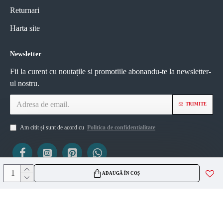
Returnari
Harta site
Newsletter
Fii la curent cu noutațile si promotiile abonandu-te la newsletter-
ul nostru.
TRIMITE
Am citit și sunt de acord cu
Politica de confidentialitate
ADAUGĂ ÎN COȘ
ViZIO AGS SRL
CUI 45335561
J2021007717236