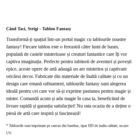
Când Taci, Strigi - Tablou Fantasy
Transformă-ți spațiul într-un portal magic cu tablourile noastre
fantasy! Fiecare tablou este o fereastră către lumi de basm,
populată de castele misterioase și creaturi fantastice care îți vor
captiva imaginația. Perfecte pentru iubitorii de aventuri și povești
epice, aceste opere de artă adaugă un aer misterios și captivant
oricărui decor. Fabricate din materiale de înaltă calitate și cu un
design care emană rafinament, tablourile fantasy sunt alegerea
ideală pentru cei care vor să-și exprime pasiunea pentru magie și
mister. Comandă acum și adu magie în casa ta, beneficiind de
livrare rapidă și garanția satisfacției! Nu rata ocazia de a deține o
piesă de artă care inspiră și fascinează!
* Tablourile sunt imprimate pe canvas din bumbac, tipar HD de inalta calitate, uscare
UV.