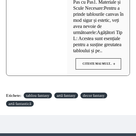
Pas cu Pas1. Materiale și
Scule Necesare:Pentru a
prinde tablourile canvas în
mod sigur și estetic, veți
avea nevoie de
următoarele:Agățători Tip
L: Acestea sunt esențiale
pentru a susține greutatea
tabloului și pe..
CITESTE MAI MULT...
Etichete:
tablou fantasy
artă fantasy
decor fantasy
artă fantastică