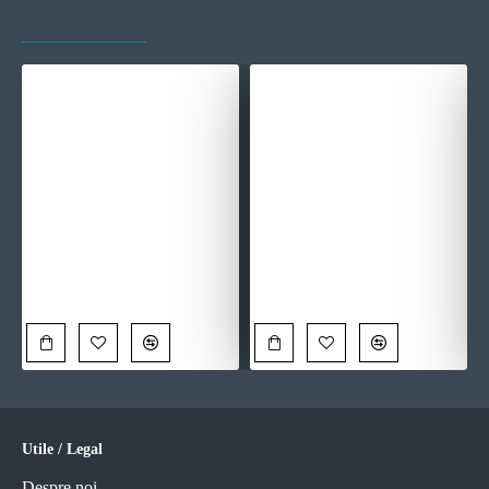
VAZUTE RECENT
CELE MAI VIZITATE
Când Taci, Strigi - Tablou Fantasy
Tablou Abstract Frumusețea Rece a Simplității – Canvas Premium
90,00 Lei
90,00 Lei
Utile / Legal
Despre noi