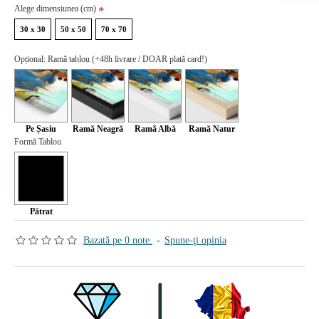
Alege dimensiunea (cm)
30 x 30
50 x 50
70 x 70
Opțional: Ramă tablou (+48h livrare / DOAR plată card!)
Pe Șasiu
Ramă Neagră
Ramă Albă
Ramă Natur
Formă Tablou
Pătrat
Bazată pe 0 note.
-
Spune-ţi opinia