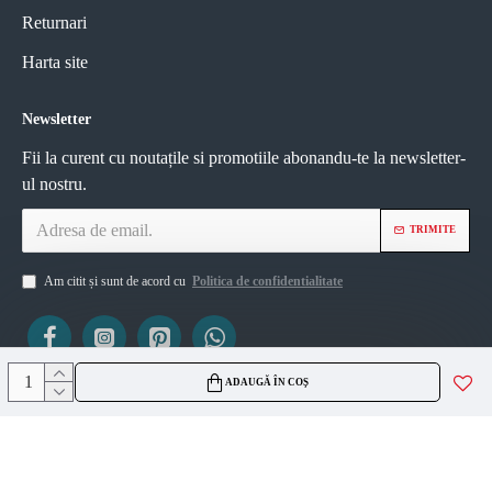
Returnari
Harta site
Newsletter
Fii la curent cu noutațile si promotiile abonandu-te la newsletter-
ul nostru.
TRIMITE
Am citit și sunt de acord cu
Politica de confidentialitate
ADAUGĂ ÎN COȘ
ViZIO AGS SRL
CUI 45335561
J2021007717236