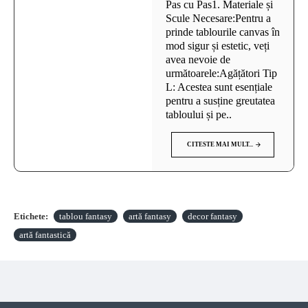
Pas cu Pas1. Materiale și
Scule Necesare:Pentru a
prinde tablourile canvas în
mod sigur și estetic, veți
avea nevoie de
următoarele:Agățători Tip
L: Acestea sunt esențiale
pentru a susține greutatea
tabloului și pe..
CITESTE MAI MULT...
Etichete:
tablou fantasy
artă fantasy
decor fantasy
artă fantastică