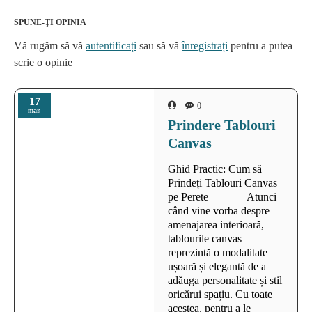
SPUNE-ŢI OPINIA
Vă rugăm să vă
autentificați
sau să vă
înregistrați
pentru a putea
scrie o opinie
17
0
mar.
Prindere Tablouri
Canvas
Ghid Practic: Cum să
Prindeți Tablouri Canvas
pe Perete Atunci
când vine vorba despre
amenajarea interioară,
tablourile canvas
reprezintă o modalitate
ușoară și elegantă de a
adăuga personalitate și stil
oricărui spațiu. Cu toate
acestea, pentru a le