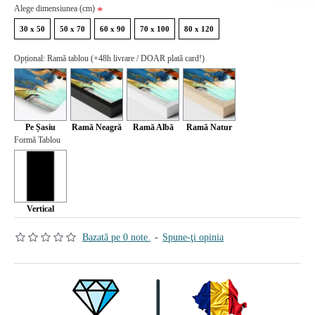
Alege dimensiunea (cm)
30 x 50
50 x 70
60 x 90
70 x 100
80 x 120
Opțional: Ramă tablou (+48h livrare / DOAR plată card!)
Pe Șasiu
Ramă Neagră
Ramă Albă
Ramă Natur
Formă Tablou
Vertical
Bazată pe 0 note.
-
Spune-ţi opinia