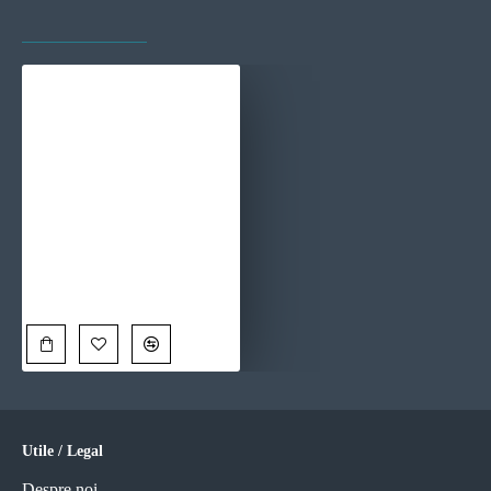
VAZUTE RECENT
CELE MAI VIZITATE
Eleganță Aurie - Tablou Fantezie
90,00 Lei
Utile / Legal
Despre noi