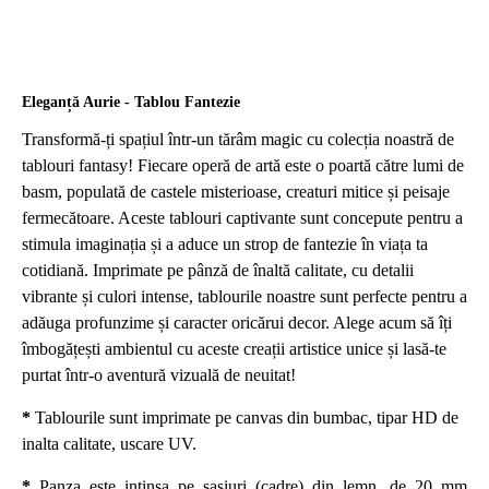
Eleganță Aurie - Tablou Fantezie
Transformă-ți spațiul într-un tărâm magic cu colecția noastră de
tablouri fantasy! Fiecare operă de artă este o poartă către lumi de
basm, populată de castele misterioase, creaturi mitice și peisaje
fermecătoare. Aceste tablouri captivante sunt concepute pentru a
stimula imaginația și a aduce un strop de fantezie în viața ta
cotidiană. Imprimate pe pânză de înaltă calitate, cu detalii
vibrante și culori intense, tablourile noastre sunt perfecte pentru a
adăuga profunzime și caracter oricărui decor. Alege acum să îți
îmbogățești ambientul cu aceste creații artistice unice și lasă-te
purtat într-o aventură vizuală de neuitat!
*
Tablourile sunt imprimate pe canvas din bumbac, tipar HD de
inalta calitate, uscare UV.
*
Panza este intinsa pe sasiuri (cadre) din lemn, de 20 mm