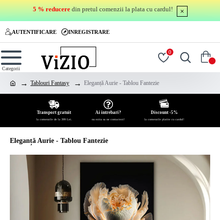
5 % reducere
din pretul comenzii la plata cu cardul!
AUTENTIFICARE
INREGISTRARE
0
0
Tablouri Fantasy
Eleganță Aurie - Tablou Fantezie
Transport gratuit
Ai intrebari?
Discount -5%
la comenzile de la 399 Lei.
nu ezita sa ne contactezi!
la comenzile platite cu cardul!
Eleganță Aurie - Tablou Fantezie