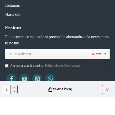
Returnari
Harta site
Newsletter
Fii la curent cu noutațile si promotiile abonandu-te la newsletter-
ul nostru.
TRIMITE
Am citit și sunt de acord cu
Politica de confidentialitate
ADAUGĂ ÎN COȘ
ViZIO AGS SRL
CUI 45335561
J2021007717236