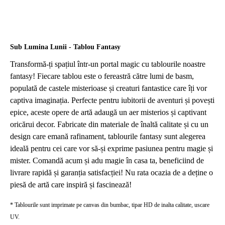
Sub Lumina Lunii - Tablou Fantasy
Transformă-ți spațiul într-un portal magic cu tablourile noastre
fantasy! Fiecare tablou este o fereastră către lumi de basm,
populată de castele misterioase și creaturi fantastice care îți vor
captiva imaginația. Perfecte pentru iubitorii de aventuri și povești
epice, aceste opere de artă adaugă un aer misterios și captivant
oricărui decor. Fabricate din materiale de înaltă calitate și cu un
design care emană rafinament, tablourile fantasy sunt alegerea
ideală pentru cei care vor să-și exprime pasiunea pentru magie și
mister. Comandă acum și adu magie în casa ta, beneficiind de
livrare rapidă și garanția satisfacției! Nu rata ocazia de a deține o
piesă de artă care inspiră și fascinează!
* Tablourile sunt imprimate pe canvas din bumbac, tipar HD de inalta calitate, uscare
UV.