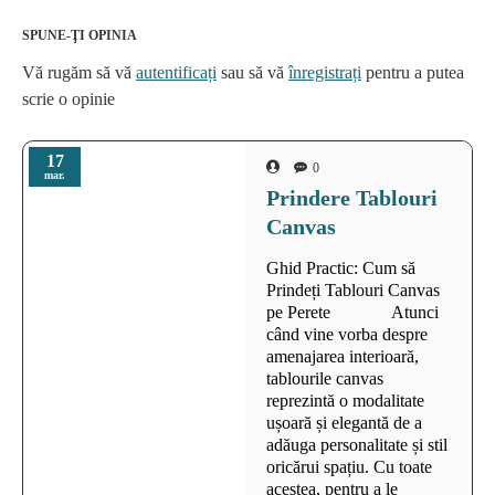
SPUNE-ŢI OPINIA
Vă rugăm să vă
autentificați
sau să vă
înregistrați
pentru a putea
scrie o opinie
17
0
mar.
Prindere Tablouri
Canvas
Ghid Practic: Cum să
Prindeți Tablouri Canvas
pe Perete Atunci
când vine vorba despre
amenajarea interioară,
tablourile canvas
reprezintă o modalitate
ușoară și elegantă de a
adăuga personalitate și stil
oricărui spațiu. Cu toate
acestea, pentru a le