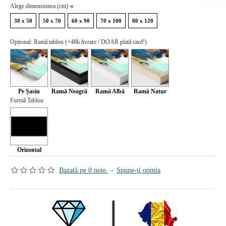
Alege dimensiunea (cm)
30 x 50
50 x 70
60 x 90
70 x 100
80 x 120
Opțional: Ramă tablou (+48h livrare / DOAR plată card!)
Pe Șasiu
Ramă Neagră
Ramă Albă
Ramă Natur
Formă Tablou
Orizontal
Bazată pe 0 note.
-
Spune-ţi opinia