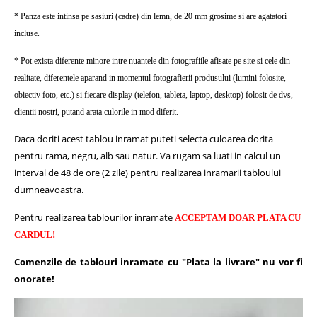
* Panza este intinsa pe sasiuri (cadre) din lemn, de 20 mm grosime si are agatatori
incluse.
* Pot exista diferente minore intre nuantele din fotografiile afisate pe site si cele din
realitate, diferentele aparand in momentul fotografierii produsului (lumini folosite,
obiectiv foto, etc.) si fiecare display (telefon, tableta, laptop, desktop) folosit de dvs,
clientii nostri, putand arata culorile in mod diferit.
Daca doriti acest tablou inramat puteti selecta culoarea dorita
pentru rama, negru, alb sau natur.
Va rugam sa luati in calcul un
interval de 48 de ore (2 zile) pentru realizarea inramarii tabloului
dumneavoastra.
Pentru realizarea tablourilor inramate
ACCEPTAM DOAR PLATA CU
CARDUL!
Comenzile de tablouri inramate cu "Plata la livrare" nu vor fi
onorate!