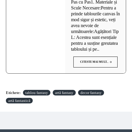
Pas cu Pas1. Materiale și
Scule Necesare:Pentru a
prinde tablourile canvas în
mod sigur și estetic, veți
avea nevoie de
următoarele:Agățători Tip
L: Acestea sunt esențiale
pentru a susține greutatea
tabloului și pe..
CITESTE MAI MULT...
Etichete:
tablou fantasy
artă fantasy
decor fantasy
artă fantastică