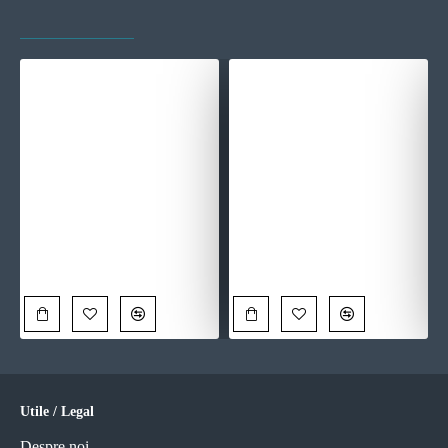
VAZUTE RECENT
CELE MAI VIZITATE
Sub Lumina Lunii - Tablou Fantasy
Culori Captive - Tablou Abstract
90,00 Lei
90,00 Lei
Utile / Legal
Despre noi