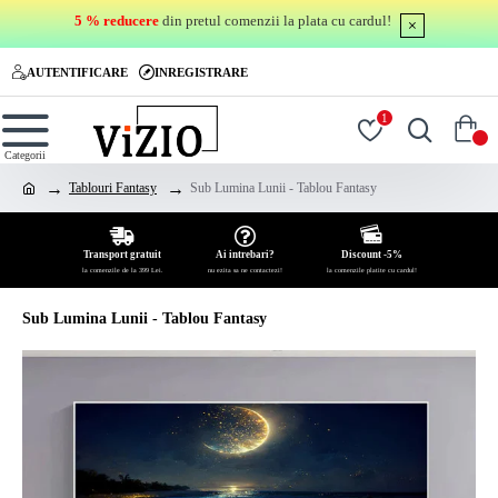
5 % reducere
din pretul comenzii la plata cu cardul!
AUTENTIFICARE
INREGISTRARE
1
0
Tablouri Fantasy
Sub Lumina Lunii - Tablou Fantasy
Transport gratuit
Ai intrebari?
Discount -5%
la comenzile de la 399 Lei.
nu ezita sa ne contactezi!
la comenzile platite cu cardul!
Sub Lumina Lunii - Tablou Fantasy