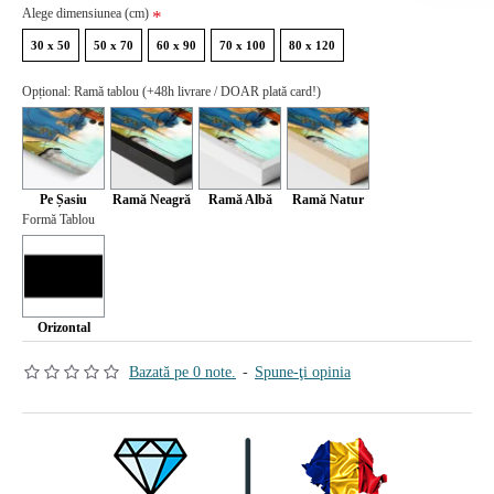
Alege dimensiunea (cm)
30 x 50
50 x 70
60 x 90
70 x 100
80 x 120
Opțional: Ramă tablou (+48h livrare / DOAR plată card!)
Pe Șasiu
Ramă Neagră
Ramă Albă
Ramă Natur
Formă Tablou
Orizontal
Bazată pe 0 note.
-
Spune-ţi opinia