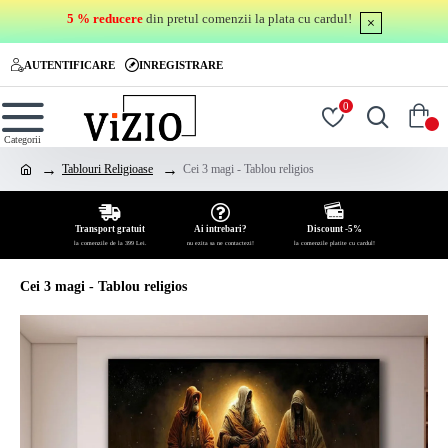
5 % reducere
din pretul comenzii la plata cu cardul!
AUTENTIFICARE
INREGISTRARE
0
0
Tablouri Religioase
Cei 3 magi - Tablou religios
Transport gratuit
Ai intrebari?
Discount -5%
la comenzile de la 399 Lei.
nu ezita sa ne contactezi!
la comenzile platite cu cardul!
Cei 3 magi - Tablou religios