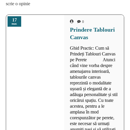
scrie o opinie
17
0
mar.
Prindere Tablouri
Canvas
Ghid Practic: Cum să
Prindeți Tablouri Canvas
pe Perete Atunci
când vine vorba despre
amenajarea interioară,
tablourile canvas
reprezintă o modalitate
ușoară și elegantă de a
adăuga personalitate și stil
oricărui spațiu. Cu toate
acestea, pentru a le
amplasa în mod
corespunzător pe perete,
este necesar să urmați
anumiți pași și să utilizați