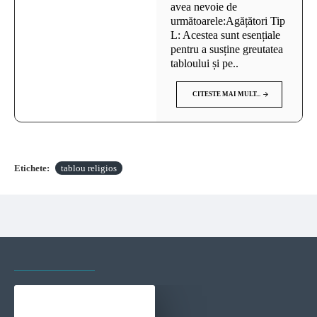
avea nevoie de
următoarele:Agățători Tip
L: Acestea sunt esențiale
pentru a susține greutatea
tabloului și pe..
CITESTE MAI MULT...
Etichete:
tablou religios
VAZUTE RECENT
CELE MAI VIZITATE