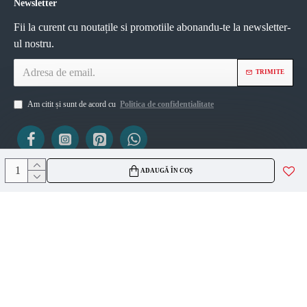
Newsletter
Fii la curent cu noutațile si promotiile abonandu-te la newsletter-
ul nostru.
TRIMITE
Am citit și sunt de acord cu
Politica de confidentialitate
ADAUGĂ ÎN COȘ
ViZIO AGS SRL
CUI 45335561
J2021007717236
Copyright © 2026, VIZIO AGS, Toate drepturile rezervate