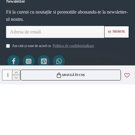
Newsletter
Fii la curent cu noutațile si promotiile abonandu-te la newsletter-
ul nostru.
TRIMITE
Am citit și sunt de acord cu
Politica de confidentialitate
ADAUGĂ ÎN COȘ
ViZIO AGS SRL
CUI 45335561
J2021007717236
Copyright © 2026, VIZIO AGS, Toate drepturile rezervate