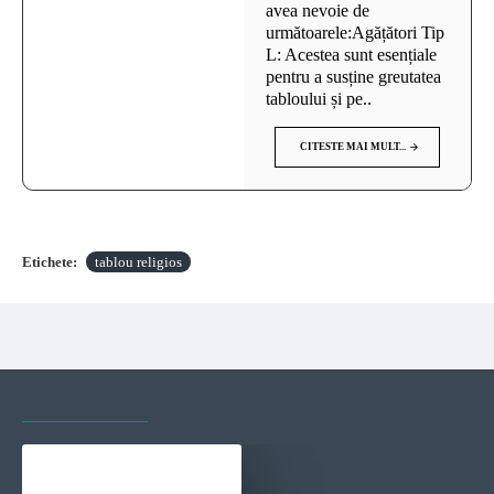
avea nevoie de
următoarele:Agățători Tip
L: Acestea sunt esențiale
pentru a susține greutatea
tabloului și pe..
CITESTE MAI MULT...
Etichete:
tablou religios
VAZUTE RECENT
CELE MAI VIZITATE