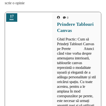
scrie o opinie
17
0
mar.
Prindere Tablouri
Canvas
Ghid Practic: Cum să
Prindeți Tablouri Canvas
pe Perete Atunci
când vine vorba despre
amenajarea interioară,
tablourile canvas
reprezintă o modalitate
ușoară și elegantă de a
adăuga personalitate și stil
oricărui spațiu. Cu toate
acestea, pentru a le
amplasa în mod
corespunzător pe perete,
este necesar să urmați
anumiți pași și să utilizați