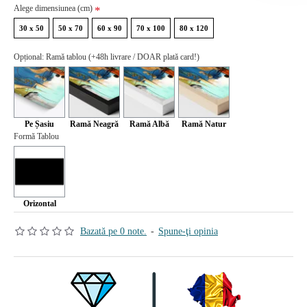
Alege dimensiunea (cm)
30 x 50
50 x 70
60 x 90
70 x 100
80 x 120
Opțional: Ramă tablou (+48h livrare / DOAR plată card!)
Pe Șasiu
Ramă Neagră
Ramă Albă
Ramă Natur
Formă Tablou
Orizontal
Bazată pe 0 note.
-
Spune-ţi opinia