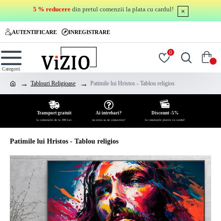
5 % reducere
din pretul comenzii la plata cu cardul!
AUTENTIFICARE
INREGISTRARE
0
0
Tablouri Religioase
Patimile lui Hristos - Tablou religios
Transport gratuit
Ai intrebari?
Discount -5%
la comenzile de la 399 Lei.
nu ezita sa ne contactezi!
la comenzile platite cu cardul!
Patimile lui Hristos - Tablou religios