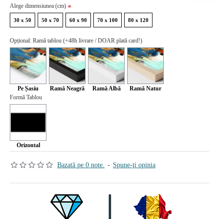
Alege dimensiunea (cm)
30 x 50
50 x 70
60 x 90
70 x 100
80 x 120
Opțional: Ramă tablou (+48h livrare / DOAR plată card!)
Pe Șasiu
Ramă Neagră
Ramă Albă
Ramă Natur
Formă Tablou
Orizontal
Bazată pe 0 note.
-
Spune-ţi opinia