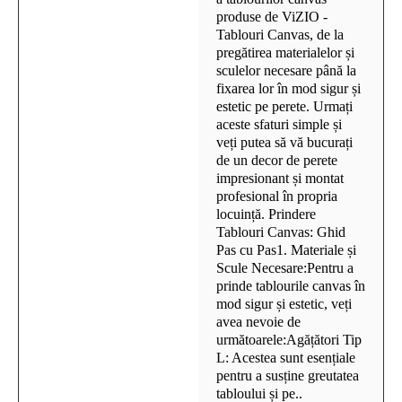
produse de ViZIO -
Tablouri Canvas, de la
pregătirea materialelor și
sculelor necesare până la
fixarea lor în mod sigur și
estetic pe perete. Urmați
aceste sfaturi simple și
veți putea să vă bucurați
de un decor de perete
impresionant și montat
profesional în propria
locuință. Prindere
Tablouri Canvas: Ghid
Pas cu Pas1. Materiale și
Scule Necesare:Pentru a
prinde tablourile canvas în
mod sigur și estetic, veți
avea nevoie de
următoarele:Agățători Tip
L: Acestea sunt esențiale
pentru a susține greutatea
tabloului și pe..