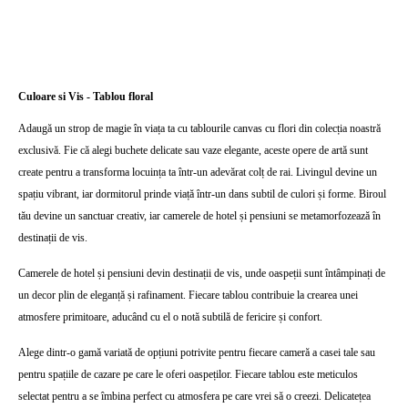
Culoare si Vis - Tablou floral
Adaugă un strop de magie în viața ta cu tablourile canvas cu flori din colecția noastră
exclusivă. Fie că alegi buchete delicate sau vaze elegante, aceste opere de artă sunt
create pentru a transforma locuința ta într-un adevărat colț de rai. Livingul devine un
spațiu vibrant, iar dormitorul prinde viață într-un dans subtil de culori și forme. Biroul
tău devine un sanctuar creativ, iar camerele de hotel și pensiuni se metamorfozează în
destinații de vis.
Camerele de hotel și pensiuni devin destinații de vis, unde oaspeții sunt întâmpinați de
un decor plin de eleganță și rafinament. Fiecare tablou contribuie la crearea unei
atmosfere primitoare, aducând cu el o notă subtilă de fericire și confort.
Alege dintr-o gamă variată de opțiuni potrivite pentru fiecare cameră a casei tale sau
pentru spațiile de cazare pe care le oferi oaspeților. Fiecare tablou este meticulos
selectat pentru a se îmbina perfect cu atmosfera pe care vrei să o creezi. Delicatețea