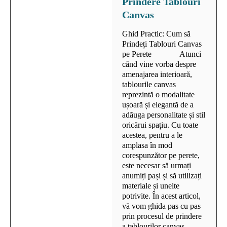
Prindere Tablouri
Canvas
Ghid Practic: Cum să
Prindeți Tablouri Canvas
pe Perete Atunci
când vine vorba despre
amenajarea interioară,
tablourile canvas
reprezintă o modalitate
ușoară și elegantă de a
adăuga personalitate și stil
oricărui spațiu. Cu toate
acestea, pentru a le
amplasa în mod
corespunzător pe perete,
este necesar să urmați
anumiți pași și să utilizați
materiale și unelte
potrivite. În acest articol,
vă vom ghida pas cu pas
prin procesul de prindere
a tablourilor canvas