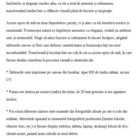
buchetelor și eleganța vaselor aduc cu ele o notă de armonie și rafinament,
transformând mediul într-o călătorie vizuală plină de bucurie și inspirație.
Aceste opere de artă nu doar împodobesc pereții, ci și aduc cu ele beneficii estetice și
emotionale. Frumusețea naturii se împletește armonios cu eleganța, creând un ambient
unic și memorabil. Alege să aduci bucurie și rafinament în fiecare încăpere, alegând
tablourile canvas cu flori care definesc autenticitatea și frumusețea într-un mod
inconfundabil. Transformă-ți locuința într-un colț de rai cu aceste opere de artă, în care
fiecare detaliu contribuie la povestea vizuală a căminului tău.
* Tablourile sunt imprimate pe canvas din bumbac, tipar HD de inalta calitate, uscare
UV.
* Panza este intinsa pe sasiuri (cadre) din lemn, de 20 mm grosime si are agatatori
incluse.
* Pot exista diferente minore intre nuantele din fotografiile afisate pe site si cele din
realitate, diferentele aparand in momentul fotografierii produsului (lumini folosite,
obiectiv foto, etc.) si fiecare display (telefon, tableta, laptop, desktop) folosit de dvs,
clientii nostri, putand arata culorile in mod diferit.