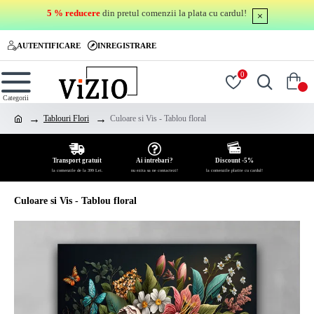
5 % reducere
din pretul comenzii la plata cu cardul!
AUTENTIFICARE
INREGISTRARE
0
0
Tablouri Flori
Culoare si Vis - Tablou floral
Transport gratuit
Ai intrebari?
Discount -5%
la comenzile de la 399 Lei.
nu ezita sa ne contactezi!
la comenzile platite cu cardul!
Culoare si Vis - Tablou floral