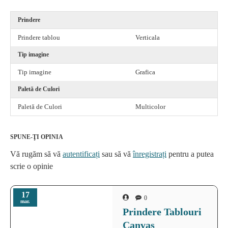
Prindere
Prindere tablou
Verticala
Tip imagine
Tip imagine
Grafica
Paletă de Culori
Paletă de Culori
Multicolor
SPUNE-ŢI OPINIA
Vă rugăm să vă
autentificați
sau să vă
înregistrați
pentru a putea
scrie o opinie
17
0
mar.
Prindere Tablouri
Canvas