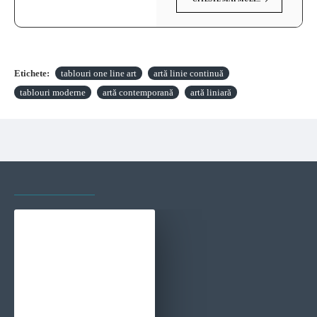
Etichete:
tablouri one line art
artă linie continuă
tablouri moderne
artă contemporană
artă liniară
VAZUTE RECENT
CELE MAI VIZITATE