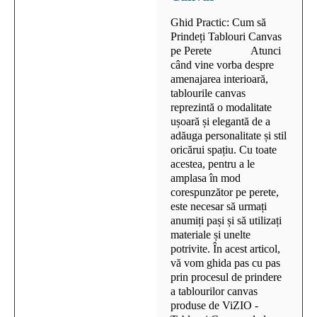
Ghid Practic: Cum să
Prindeți Tablouri Canvas
pe Perete Atunci
când vine vorba despre
amenajarea interioară,
tablourile canvas
reprezintă o modalitate
ușoară și elegantă de a
adăuga personalitate și stil
oricărui spațiu. Cu toate
acestea, pentru a le
amplasa în mod
corespunzător pe perete,
este necesar să urmați
anumiți pași și să utilizați
materiale și unelte
potrivite. În acest articol,
vă vom ghida pas cu pas
prin procesul de prindere
a tablourilor canvas
produse de ViZIO -