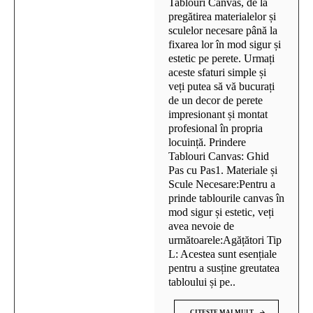
Tablouri Canvas, de la
pregătirea materialelor și
sculelor necesare până la
fixarea lor în mod sigur și
estetic pe perete. Urmați
aceste sfaturi simple și
veți putea să vă bucurați
de un decor de perete
impresionant și montat
profesional în propria
locuință. Prindere
Tablouri Canvas: Ghid
Pas cu Pas1. Materiale și
Scule Necesare:Pentru a
prinde tablourile canvas în
mod sigur și estetic, veți
avea nevoie de
următoarele:Agățători Tip
L: Acestea sunt esențiale
pentru a susține greutatea
tabloului și pe..
CITESTE MAI MULT...