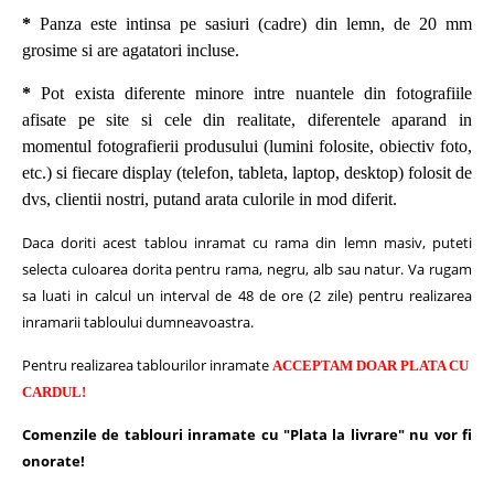
*
Panza este intinsa pe sasiuri (cadre) din lemn, de 20 mm
grosime si are agatatori incluse.
*
Pot exista diferente minore intre nuantele din fotografiile
afisate pe site si cele din realitate, diferentele aparand in
momentul fotografierii produsului (lumini folosite, obiectiv foto,
etc.) si fiecare display (telefon, tableta, laptop, desktop) folosit de
dvs, clientii nostri, putand arata culorile in mod diferit.
Daca doriti acest tablou inramat cu rama din lemn masiv, puteti
selecta culoarea dorita pentru rama, negru, alb sau natur.
Va rugam
sa luati in calcul un interval de 48 de ore (2 zile) pentru realizarea
inramarii tabloului dumneavoastra.
Pentru realizarea tablourilor inramate
ACCEPTAM DOAR PLATA CU
CARDUL!
Comenzile de tablouri inramate cu "Plata la livrare" nu vor fi
onorate!