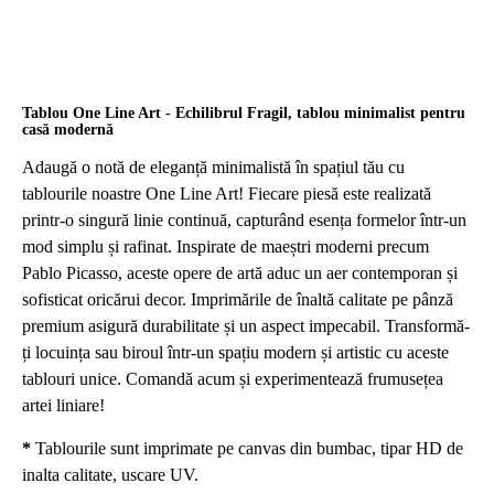
Tablou One Line Art - Echilibrul Fragil, tablou minimalist pentru
casă modernă
Adaugă o notă de eleganță minimalistă în spațiul tău cu
tablourile noastre One Line Art! Fiecare piesă este realizată
printr-o singură linie continuă, capturând esența formelor într-un
mod simplu și rafinat. Inspirate de maeștri moderni precum
Pablo Picasso, aceste opere de artă aduc un aer contemporan și
sofisticat oricărui decor. Imprimările de înaltă calitate pe pânză
premium asigură durabilitate și un aspect impecabil. Transformă-
ți locuința sau biroul într-un spațiu modern și artistic cu aceste
tablouri unice. Comandă acum și experimentează frumusețea
artei liniare!
*
Tablourile sunt imprimate pe canvas din bumbac, tipar HD de
inalta calitate, uscare UV.