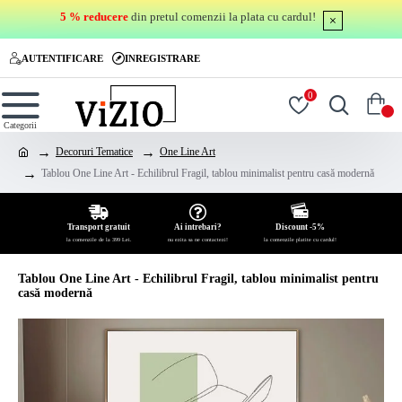
5 % reducere
din pretul comenzii la plata cu cardul!
AUTENTIFICARE
INREGISTRARE
0
0
Decoruri Tematice
One Line Art
Tablou One Line Art - Echilibrul Fragil, tablou minimalist pentru casă modernă
Transport gratuit
Ai intrebari?
Discount -5%
la comenzile de la 399 Lei.
nu ezita sa ne contactezi!
la comenzile platite cu cardul!
Tablou One Line Art - Echilibrul Fragil, tablou minimalist pentru
casă modernă