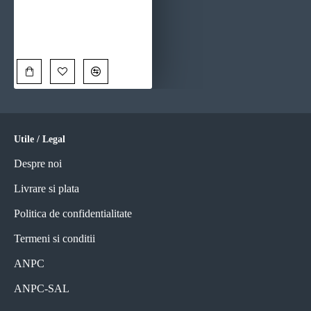
Tablou One Line Art - Echilibrul Fragil, tablou minimalist pentru casă modernă
90,00 Lei
Utile / Legal
Despre noi
Livrare si plata
Politica de confidentialitate
Termeni si conditii
ANPC
ANPC-SAL