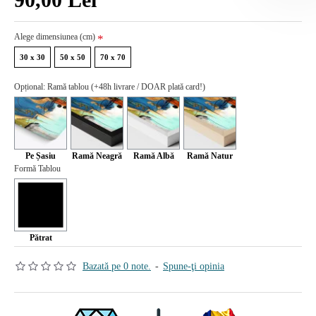
Alege dimensiunea (cm)
30 x 30
50 x 50
70 x 70
Opțional: Ramă tablou (+48h livrare / DOAR plată card!)
Pe Șasiu
Ramă Neagră
Ramă Albă
Ramă Natur
Formă Tablou
Pătrat
Bazată pe 0 note.
-
Spune-ţi opinia