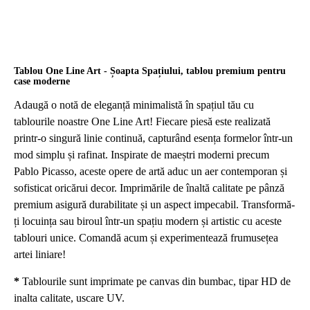
Tablou One Line Art - Șoapta Spațiului, tablou premium pentru
case moderne
Adaugă o notă de eleganță minimalistă în spațiul tău cu
tablourile noastre One Line Art! Fiecare piesă este realizată
printr-o singură linie continuă, capturând esența formelor într-un
mod simplu și rafinat. Inspirate de maeștri moderni precum
Pablo Picasso, aceste opere de artă aduc un aer contemporan și
sofisticat oricărui decor. Imprimările de înaltă calitate pe pânză
premium asigură durabilitate și un aspect impecabil. Transformă-
ți locuința sau biroul într-un spațiu modern și artistic cu aceste
tablouri unice. Comandă acum și experimentează frumusețea
artei liniare!
*
Tablourile sunt imprimate pe canvas din bumbac, tipar HD de
inalta calitate, uscare UV.