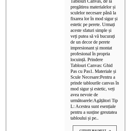
Tablouri Canvas, de la
pregătirea materialelor și
sculelor necesare până la
fixarea lor în mod sigur și
estetic pe perete. Urmați
aceste sfaturi simple și
veți putea să vă bucurați
de un decor de perete
impresionant și montat
profesional în propria
locuință. Prindere
Tablouri Canvas: Ghid
Pas cu Pas1. Materiale și
Scule Necesare:Pentru a
prinde tablourile canvas în
mod sigur și estetic, veți
avea nevoie de
următoarele:Agățători Tip
L: Acestea sunt esențiale
pentru a susține greutatea
tabloului și pe..
CITESTE MAI MULT...