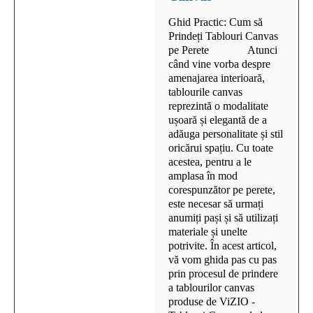
Ghid Practic: Cum să
Prindeți Tablouri Canvas
pe Perete Atunci
când vine vorba despre
amenajarea interioară,
tablourile canvas
reprezintă o modalitate
ușoară și elegantă de a
adăuga personalitate și stil
oricărui spațiu. Cu toate
acestea, pentru a le
amplasa în mod
corespunzător pe perete,
este necesar să urmați
anumiți pași și să utilizați
materiale și unelte
potrivite. În acest articol,
vă vom ghida pas cu pas
prin procesul de prindere
a tablourilor canvas
produse de ViZIO -