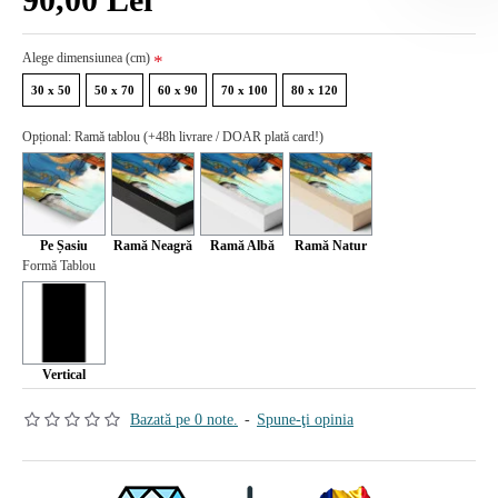
Alege dimensiunea (cm)
30 x 50
50 x 70
60 x 90
70 x 100
80 x 120
Opțional: Ramă tablou (+48h livrare / DOAR plată card!)
Pe Șasiu
Ramă Neagră
Ramă Albă
Ramă Natur
Formă Tablou
Vertical
Bazată pe 0 note.
-
Spune-ţi opinia