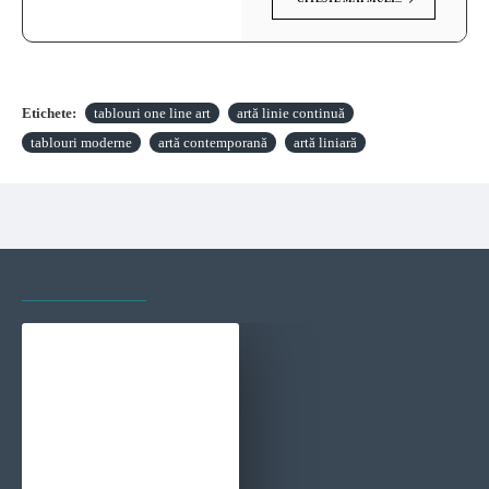
Etichete:
tablouri one line art
artă linie continuă
tablouri moderne
artă contemporană
artă liniară
VAZUTE RECENT
CELE MAI VIZITATE