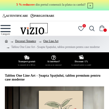
5 % reducere
din pretul comenzii la plata cu cardul!
AUTENTIFICARE
INREGISTRARE
0
0
Decoruri Tematice
One Line Art
Tablou One Line Art - Șoapta Spațiului, tablou premium pentru case moderne
Transport gratuit
Ai intrebari?
Discount -5%
la comenzile de la 399 Lei.
nu ezita sa ne contactezi!
la comenzile platite cu cardul!
Tablou One Line Art - Șoapta Spațiului, tablou premium pentru
case moderne