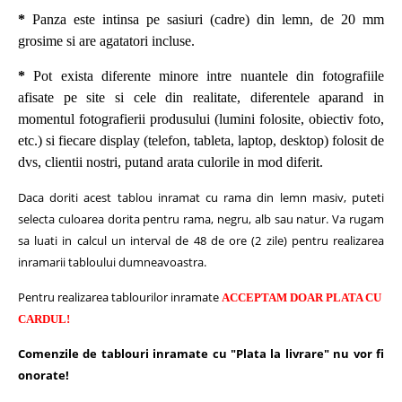
*
Panza este intinsa pe sasiuri (cadre) din lemn, de 20 mm
grosime si are agatatori incluse.
*
Pot exista diferente minore intre nuantele din fotografiile
afisate pe site si cele din realitate, diferentele aparand in
momentul fotografierii produsului (lumini folosite, obiectiv foto,
etc.) si fiecare display (telefon, tableta, laptop, desktop) folosit de
dvs, clientii nostri, putand arata culorile in mod diferit.
Daca doriti acest tablou inramat cu rama din lemn masiv, puteti
selecta culoarea dorita pentru rama, negru, alb sau natur.
Va rugam
sa luati in calcul un interval de 48 de ore (2 zile) pentru realizarea
inramarii tabloului dumneavoastra.
Pentru realizarea tablourilor inramate
ACCEPTAM DOAR PLATA CU
CARDUL!
Comenzile de tablouri inramate cu "Plata la livrare" nu vor fi
onorate!