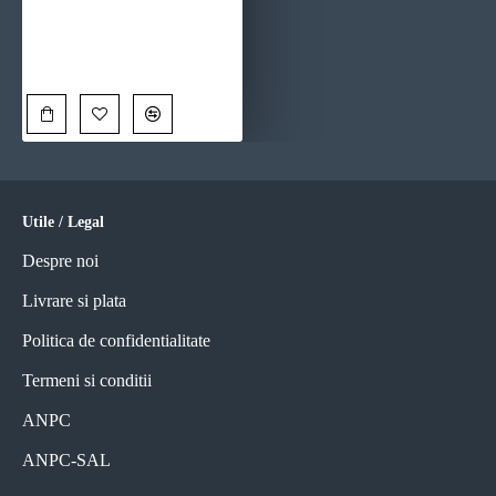
Tablou One Line Art - Șoapta Spațiului, tablou premium pentru case moderne
90,00 Lei
Utile / Legal
Despre noi
Livrare si plata
Politica de confidentialitate
Termeni si conditii
ANPC
ANPC-SAL