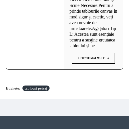
Scule Necesare:Pentru a
prinde tablourile canvas în
mod sigur și estetic, veți
avea nevoie de
următoarele:Agățători Tip
L: Acestea sunt esențiale
pentru a susține greutatea
tabloului și pe..
CITESTE MAI MULT...
Etichete:
tablouri peisaj
VAZUTE RECENT
CELE MAI VIZITATE