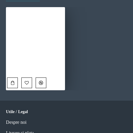
Iarna si Primavara - Tablou urban
110,00 Lei
Utile / Legal
Despre noi
Livrare si plata