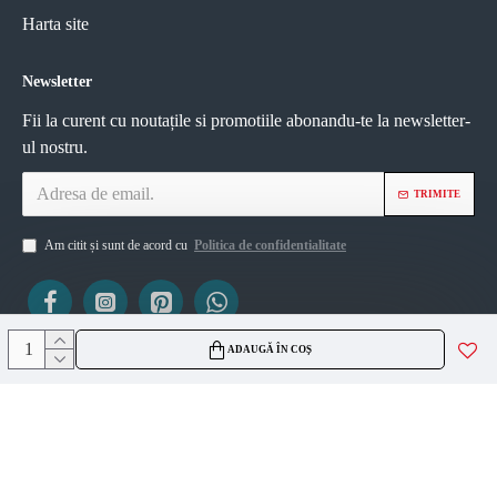
Harta site
Newsletter
Fii la curent cu noutațile si promotiile abonandu-te la newsletter-
ul nostru.
TRIMITE
Am citit și sunt de acord cu
Politica de confidentialitate
ADAUGĂ ÎN COȘ
ViZIO AGS SRL
CUI 45335561
J2021007717236