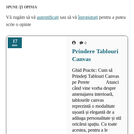
SPUNE-ŢI OPINIA
Vă rugăm să vă
autentificați
sau să vă
înregistrați
pentru a putea
scrie o opinie
17
0
mar.
Prindere Tablouri
Canvas
Ghid Practic: Cum să
Prindeți Tablouri Canvas
pe Perete Atunci
când vine vorba despre
amenajarea interioară,
tablourile canvas
reprezintă o modalitate
ușoară și elegantă de a
adăuga personalitate și stil
oricărui spațiu. Cu toate
acestea, pentru a le