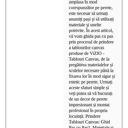
amplasa în mod
corespunzător pe perete,
este necesar să urmați
anumiți pași și să utilizați
materiale și unelte
potrivite. În acest articol,
vă vom ghida pas cu pas
prin procesul de prindere
a tablourilor canvas
produse de ViZIO -
Tablouri Canvas, de la
pregătirea materialelor și
sculelor necesare până la
fixarea lor în mod sigur și
estetic pe perete. Urmați
aceste sfaturi simple și
veți putea să vă bucurați
de un decor de perete
impresionant și montat
profesional în propria
locuință. Prindere
Tablouri Canvas: Ghid
Pas cu Pas1. Materiale și