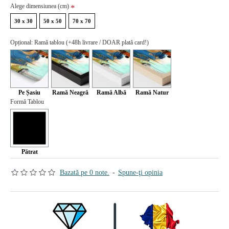
Alege dimensiunea (cm)
30 x 30
50 x 50
70 x 70
Opțional: Ramă tablou (+48h livrare / DOAR plată card!)
Pe Șasiu
Ramă Neagră
Ramă Albă
Ramă Natur
Formă Tablou
Pătrat
Bazată pe 0 note.
-
Spune-ţi opinia