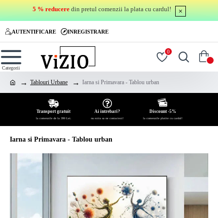
5 % reducere
din pretul comenzii la plata cu cardul!
AUTENTIFICARE
INREGISTRARE
0
0
Tablouri Urbane
Iarna si Primavara - Tablou urban
Transport gratuit
Ai intrebari?
Discount -5%
la comenzile de la 399 Lei.
nu ezita sa ne contactezi!
la comenzile platite cu cardul!
Iarna si Primavara - Tablou urban