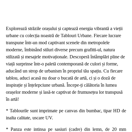
Explorează străzile orașului și captează energia vibrantă a vieții
urbane cu colecția noastră de Tablouri Urbane. Fiecare lucrare
transpune într-un mod captivant scenele din metropolele
moderne, îmbinând stiluri diverse precum grafitti-ul, natura
stilizată și mesajele motivaționale. Descoperă întâmplări pline de
viață surprinse într-o paletă contemporană de culori și forme,
aducând un strop de urbanism în propriul tău spațiu. Cu fiecare
tablou, aduci acasă nu doar o bucată de artă, ci și o doză de
inspirație și înțelepciune urbană. Începe-ți călătoria în lumea
orașelor moderne și lasă-te captivat de frumusețea lor transpusă
în artă!
* Tablourile sunt imprimate pe canvas din bumbac, tipar HD de
inalta calitate, uscare UV.
* Panza este intinsa pe sasiuri (cadre) din lemn, de 20 mm