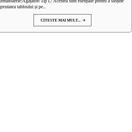
următoarele:Agățători Tip L: Acestea sunt esențiale pentru a susține
greutatea tabloului și pe..
CITESTE MAI MULT...