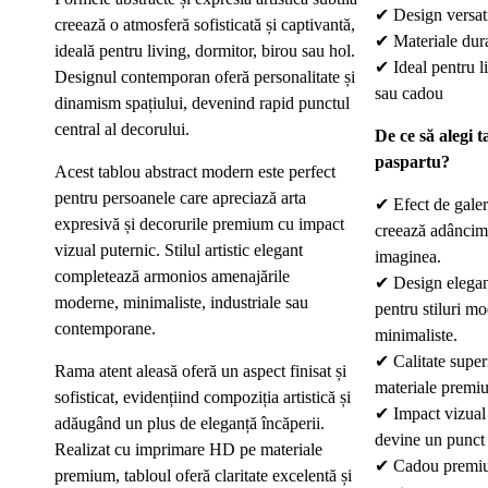
✔
Design versat
creează o atmosferă sofisticată și captivantă,
✔
Materiale dur
ideală pentru living, dormitor, birou sau hol.
✔
Ideal pentru l
Designul contemporan oferă personalitate și
sau cadou
dinamism spațiului, devenind rapid punctul
central al decorului.
De ce să alegi t
paspartu?
Acest tablou abstract modern este perfect
pentru persoanele care apreciază arta
✔
Efect de gale
expresivă și decorurile premium cu impact
creează adâncime
vizual puternic. Stilul artistic elegant
imaginea.
completează armonios amenajările
✔
Design elegant 
moderne, minimaliste, industriale sau
pentru stiluri mo
contemporane.
minimaliste.
✔
Calitate super
Rama atent aleasă oferă un aspect finisat și
materiale premiu
sofisticat, evidențiind compoziția artistică și
✔
Impact vizual 
adăugând un plus de eleganță încăperii.
devine un punct f
Realizat cu imprimare HD pe materiale
✔
Cadou premiu
premium, tabloul oferă claritate excelentă și