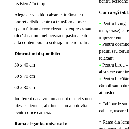
pentru persoane c
rezistență în timp.
Cum alegi tablo
Alege acest tablou abstract înrămat cu
portret artistic pentru a transforma orice
Pentru living –
•
spațiu într-un decor elegant și expresiv sau
mări, orașe) car
oferă-l cadou unei persoane pasionate de
impresionant.
artă contemporană și design interior rafinat.
Pentru dormitor
•
păduri sau cerur
Dimensiuni disponibile:
relaxant.
30 x 40 cm
Pentru birou –
•
abstracte care ins
50 x 70 cm
Pentru bucătări
•
câmpii sau natur
60 x 80 cm
atmosfera.
Indiferent daca vrei un accent discret sau o
* Tablourile sun
piesa statement, ai dimensiunea potrivita
calitate, uscare 
pentru orice camera.
* Rama din lemn
Rama eleganta, universala:
are agatatori inc