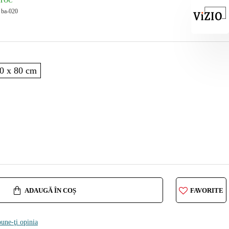
STOC
ba-020
0 x 80 cm
ADAUGĂ ÎN COȘ
FAVORITE
une-ţi opinia