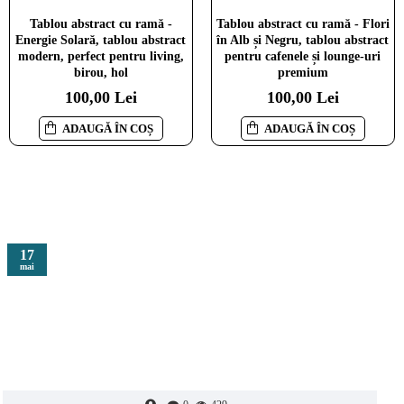
Tablou abstract înrămat -
Tablou abstract înrămat -
Tablou abstract cu ramă -
Tablou abstract cu ramă - Flori
Spiritul Savanei, pentru living
Cuba Libre, pentru birou, hol
Energie Solară, tablou abstract
în Alb și Negru, tablou abstract
sau birou modern
sau living modern
modern, perfect pentru living,
pentru cafenele și lounge-uri
100,00 Lei
100,00 Lei
birou, hol
premium
100,00 Lei
100,00 Lei
ADAUGĂ ÎN COȘ
ADAUGĂ ÎN COȘ
ADAUGĂ ÎN COȘ
ADAUGĂ ÎN COȘ
17
mai