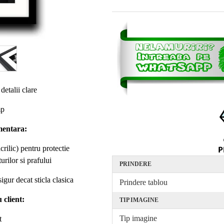
detalii clare
mp
mentara:
rilic) pentru protectie
urilor si prafului
PRINDERE
igur decat sticla clasica
Prindere tablou
 client:
TIP IMAGINE
Tip imagine
t