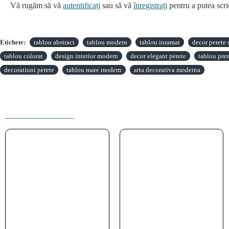
Vă rugăm să vă
autentificați
sau să vă
înregistrați
pentru a putea scri
Etichete:
tablou abstract
tablou modern
tablou inramat
decor perete
tablou colorat
design interior modern
decor elegant perete
tablou pr
decoratiuni perete
tablou mare modern
arta decorativa moderna
PRODUSE INRUDITE