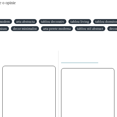
e o opinie
 modern
arta abstracta
tablou decorativ
tablou living
tablou dormito
emium
decor minimalist
arta perete moderna
tablou stil abstract
deco
ACEEASI CATEGORIE