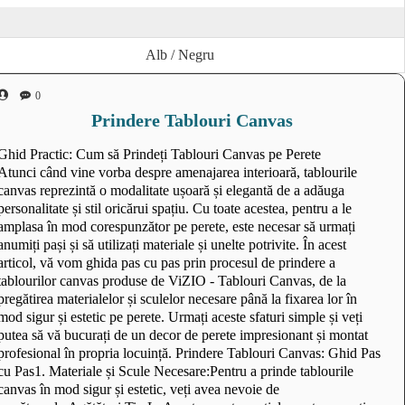
Alb / Negru
0
Prindere Tablouri Canvas
Ghid Practic: Cum să Prindeți Tablouri Canvas pe Perete
Atunci când vine vorba despre amenajarea interioară, tablourile
canvas reprezintă o modalitate ușoară și elegantă de a adăuga
personalitate și stil oricărui spațiu. Cu toate acestea, pentru a le
amplasa în mod corespunzător pe perete, este necesar să urmați
anumiți pași și să utilizați materiale și unelte potrivite. În acest
articol, vă vom ghida pas cu pas prin procesul de prindere a
tablourilor canvas produse de ViZIO - Tablouri Canvas, de la
pregătirea materialelor și sculelor necesare până la fixarea lor în
mod sigur și estetic pe perete. Urmați aceste sfaturi simple și veți
putea să vă bucurați de un decor de perete impresionant și montat
profesional în propria locuință. Prindere Tablouri Canvas: Ghid Pas
cu Pas1. Materiale și Scule Necesare:Pentru a prinde tablourile
canvas în mod sigur și estetic, veți avea nevoie de