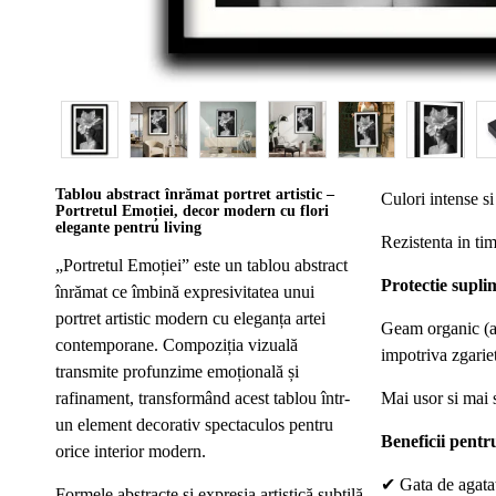
Tablou abstract înrămat portret artistic –
Culori intense si 
Portretul Emoției, decor modern cu flori
elegante pentru living
Rezistenta in ti
„Portretul Emoției” este un tablou abstract
Protectie supli
înrămat ce îmbină expresivitatea unui
portret artistic modern cu eleganța artei
Geam organic (ac
contemporane. Compoziția vizuală
impotriva zgariet
transmite profunzime emoțională și
rafinament, transformând acest tablou într-
Mai usor si mai s
un element decorativ spectaculos pentru
Beneficii pentru
orice interior modern.
✔
Gata de agata
Formele abstracte și expresia artistică subtilă