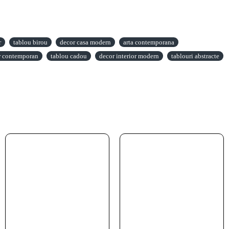
r
tablou birou
decor casa modern
arta contemporana
r contemporan
tablou cadou
decor interior modern
tablouri abstracte