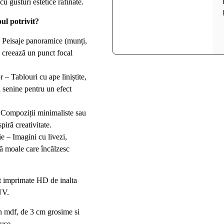
u gusturi estetice rafinate.
ul potrivit?
 Peisaje panoramice (munți,
e creează un punct focal
 – Tablouri cu ape liniștite,
i senine pentru un efect
 Compoziții minimaliste sau
piră creativitate.
e – Imagini cu livezi,
ă moale care încălzesc
t imprimate HD de inalta
UV.
 mdf, de 3 cm grosime si
luse.