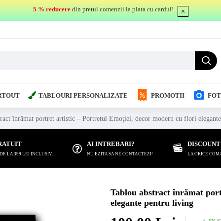
5 % reducere
din pretul comenzii la plata cu cardul!
RTOUT
TABLOURI PERSONALIZATE
PROMOTII
FOT
ract înrămat portret artistic – Portretul Emoției, decor modern cu flori elegante
RATUIT
AI INTREBARI?
DISCOUNT
 LA 399 LEI INCLUSIV.
NU EZITA SA NE CONTACTEZI!
LA ORICE COM
Tablou abstract înrămat portr
elegante pentru living