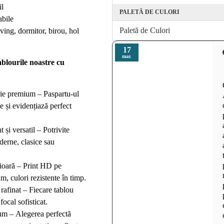
il
PALETĂ DE CULORI
abile
Paletă de Culori
iving, dormitor, birou, hol
17
mar.
ablourile noastre cu
rie premium – Paspartu-ul
 și evidențiază perfect
și versatil – Potrivite
derne, clasice sau
ioară – Print HD pe
m, culori rezistente în timp.
rafinat – Fiecare tablou
ocal sofisticat.
m – Alegerea perfectă