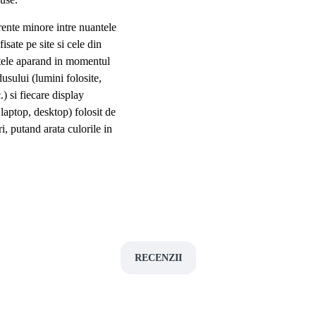
rente minore intre nuantele
fisate pe site si cele din
entele aparand in momentul
dusului (lumini folosite,
.) si fiecare display
, laptop, desktop) folosit de
ri, putand arata culorile in
RECENZII