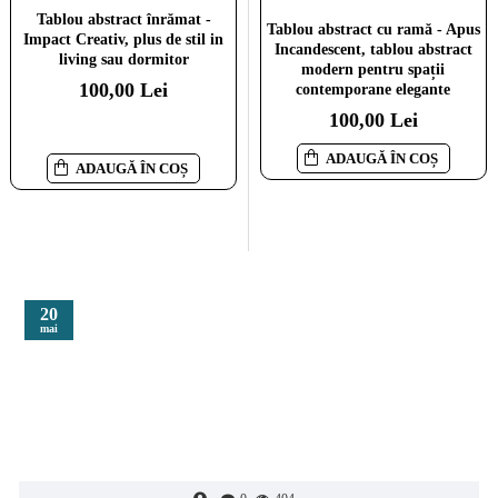
Tablou abstract înrămat -
Tablou abstract înrămat -
Tablou abstract cu ramă - Apus
Impact Creativ, plus de stil in
Dorinta de Culoare, flori
Incandescent, tablou abstract
living sau dormitor
abstracte pentru living modern
modern pentru spații
100,00 Lei
100,00 Lei
contemporane elegante
100,00 Lei
ADAUGĂ ÎN COȘ
ADAUGĂ ÎN COȘ
ADAUGĂ ÎN COȘ
20
mai