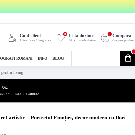
0
0
Cont client
Lista dorinte
Compara
Autentificare / Inregistrare
Editati lista de dorinte
Compara produse
0
OGRAFI ROMANI
INFO
BLOG
0 produs(e) - 0,00 Lei
 pentru living
 -5%
ANDA ACHITATA CU CARDUL!
et artistic – Portretul Emoției, decor modern cu flori