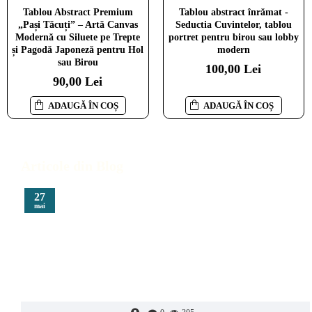
Tablou Abstract Premium
Tablou abstract înrămat -
„Pași Tăcuți” – Artă Canvas
Seductia Cuvintelor, tablou
Modernă cu Siluete pe Trepte
portret pentru birou sau lobby
și Pagodă Japoneză pentru Hol
modern
sau Birou
100,00 Lei
90,00 Lei
ADAUGĂ ÎN COȘ
ADAUGĂ ÎN COȘ
Articole din Blog
27
mai