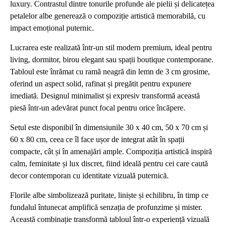
luxury. Contrastul dintre tonurile profunde ale pielii și delicatețea
petalelor albe generează o compoziție artistică memorabilă, cu
impact emoțional puternic.
Lucrarea este realizată într-un stil modern premium, ideal pentru
living, dormitor, birou elegant sau spații boutique contemporane.
Tabloul este înrămat cu ramă neagră din lemn de 3 cm grosime,
oferind un aspect solid, rafinat și pregătit pentru expunere
imediată. Designul minimalist și expresiv transformă această
piesă într-un adevărat punct focal pentru orice încăpere.
Setul este disponibil în dimensiunile 30 x 40 cm, 50 x 70 cm și
60 x 80 cm, ceea ce îl face ușor de integrat atât în spații
compacte, cât și în amenajări ample. Compoziția artistică inspiră
calm, feminitate și lux discret, fiind ideală pentru cei care caută
decor contemporan cu identitate vizuală puternică.
Florile albe simbolizează puritate, liniște și echilibru, în timp ce
fundalul întunecat amplifică senzația de profunzime și mister.
Această combinație transformă tabloul într-o experiență vizuală