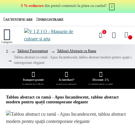
5 % reducere
din pretul comenzii la plata cu cardul!
AUTENTIFICARE
INREGISTRARE
0
0
Tablouri Passepartout
Tablouri Abstracte cu Rama
Tablou abstract cu ramă - Apus Incandescent, tablou abstract modern pentru spații c
ontemporane elegante
Transport gratuit
Ai intrebari?
Discount -5%
la comenzile de la 399 Lei.
nu ezita sa ne contactezi!
la comenzile platite cu cardul!
Tablou abstract cu ramă - Apus Incandescent, tablou abstract
modern pentru spații contemporane elegante