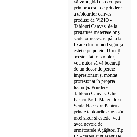
vă vom ghida pas cu pas
prin procesul de prindere
a tablourilor canvas
produse de ViZIO -
Tablouri Canvas, de la
pregătirea materialelor și
sculelor necesare până la
fixarea lor în mod sigur și
estetic pe perete. Urmați
aceste sfaturi simple și
veți putea să vă bucurați
de un decor de perete
impresionant și montat
profesional în propria
locuință. Prindere
Tablouri Canvas: Ghid
Pas cu Pas1. Materiale și
Scule Necesare:Pentru a
prinde tablourile canvas în
mod sigur și estetic, veți
avea nevoie de
următoarele:Agățători Tip
L: Acestea sunt esențiale