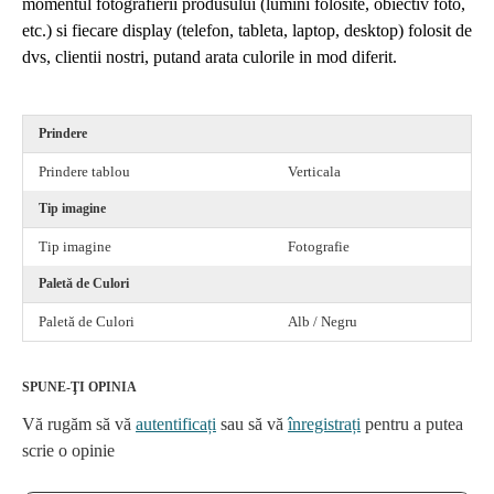
momentul fotografierii produsului (lumini folosite, obiectiv foto,
etc.) si fiecare display (telefon, tableta, laptop, desktop) folosit de
dvs, clientii nostri, putand arata culorile in mod diferit.
Prindere
Prindere tablou
Verticala
Tip imagine
Tip imagine
Fotografie
Paletă de Culori
Paletă de Culori
Alb / Negru
SPUNE-ŢI OPINIA
Vă rugăm să vă
autentificați
sau să vă
înregistrați
pentru a putea
scrie o opinie