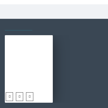
VAZUTE RECENT
CELE MAI VIZITATE
Tablou abstract cu ramă - Apus Incandescent, tablou abstract modern pentru spații contemporane elegante
100,00 Lei