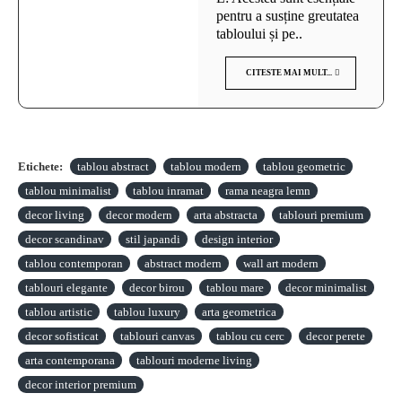
pentru a susține greutatea
tabloului și pe..
CITESTE MAI MULT...
Etichete:
tablou abstract
tablou modern
tablou geometric
tablou minimalist
tablou inramat
rama neagra lemn
decor living
decor modern
arta abstracta
tablouri premium
decor scandinav
stil japandi
design interior
tablou contemporan
abstract modern
wall art modern
tablouri elegante
decor birou
tablou mare
decor minimalist
tablou artistic
tablou luxury
arta geometrica
decor sofisticat
tablouri canvas
tablou cu cerc
decor perete
arta contemporana
tablouri moderne living
decor interior premium