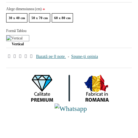
Alege dimensiunea (cm)
30 x 40 cm
50 x 70 cm
60 x 80 cm
Formă Tablou
Vertical
Bazată pe 0 note.
-
Spune-ţi opinia