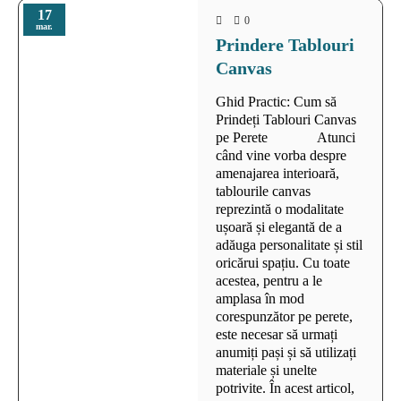
17
0
mar.
Prindere Tablouri
Canvas
Ghid Practic: Cum să
Prindeți Tablouri Canvas
pe Perete Atunci
când vine vorba despre
amenajarea interioară,
tablourile canvas
reprezintă o modalitate
ușoară și elegantă de a
adăuga personalitate și stil
oricărui spațiu. Cu toate
acestea, pentru a le
amplasa în mod
corespunzător pe perete,
este necesar să urmați
anumiți pași și să utilizați
materiale și unelte
potrivite. În acest articol,