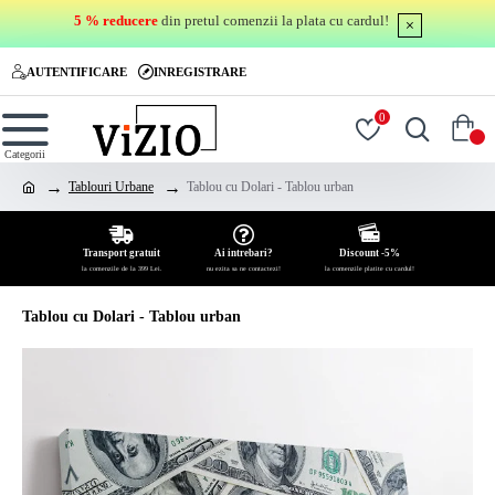
5 % reducere
din pretul comenzii la plata cu cardul!
AUTENTIFICARE
INREGISTRARE
0
0
Tablouri Urbane
Tablou cu Dolari - Tablou urban
Transport gratuit
Ai intrebari?
Discount -5%
la comenzile de la 399 Lei.
nu ezita sa ne contactezi!
la comenzile platite cu cardul!
Tablou cu Dolari - Tablou urban