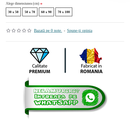
Alege dimensiunea (cm)
30 x 50
50 x 70
60 x 90
70 x 100
Bazată pe 0 note.
-
Spune-ţi opinia