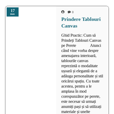
17
0
mar.
Prindere Tablouri
Canvas
Ghid Practic: Cum să
Prindeți Tablouri Canvas
pe Perete Atunci
când vine vorba despre
amenajarea interioară,
tablourile canvas
reprezintă o modalitate
ușoară și elegantă de a
adăuga personalitate și stil
oricărui spațiu. Cu toate
acestea, pentru a le
amplasa în mod
corespunzător pe perete,
este necesar să urmați
anumiți pași și să utilizați
materiale și unelte