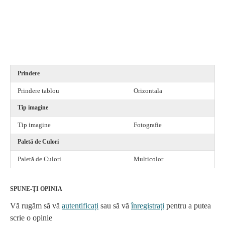
portrete, tablouri canvas pret, tablou canvas zen, tablouri canvas cu cai, tablouri canvas vertical, tablouri canvas vintage, tablouri canvas vara, tablou
canvas van gogh, tablouri canvas natura, tablouri canvas nud, tablou canvas negresa, tablou canvas new York, tablou canvas negru auriu, tablou canvas nunta,
tablou canvas negru cu auriu, tablouri canvas mari, tablouri canvas mici, tablouri canvas moderne floritablou canvas mare, tablou canvas masini, tablou
canvas motocicleta,
Prindere
Prindere tablou
Orizontala
Tip imagine
Tip imagine
Fotografie
Paletă de Culori
Paletă de Culori
Multicolor
SPUNE-ŢI OPINIA
Vă rugăm să vă
autentificați
sau să vă
înregistrați
pentru a putea
scrie o opinie