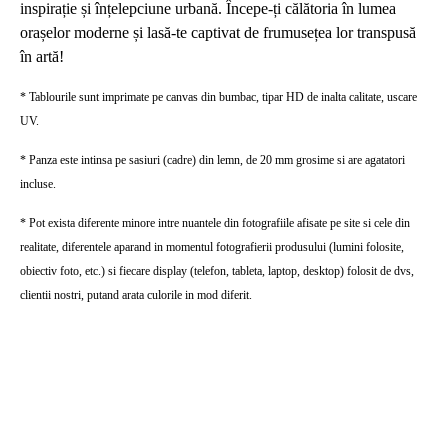
inspirație și înțelepciune urbană. Începe-ți călătoria în lumea
orașelor moderne și lasă-te captivat de frumusețea lor transpusă
în artă!
* Tablourile sunt imprimate pe canvas din bumbac, tipar HD de inalta calitate, uscare
UV.
* Panza este intinsa pe sasiuri (cadre) din lemn, de 20 mm grosime si are agatatori
incluse.
* Pot exista diferente minore intre nuantele din fotografiile afisate pe site si cele din
realitate, diferentele aparand in momentul fotografierii produsului (lumini folosite,
obiectiv foto, etc.) si fiecare display (telefon, tableta, laptop, desktop) folosit de dvs,
clientii nostri, putand arata culorile in mod diferit.
tablou personalizat, tablou perete living, tablou perete dormitor, cele mai frumoase tablouri canvas, magazin tablouri, tablou peisaj, tablou canvas, tablou
canvas mare, tablou canvas 3 piese, tablou canvas abstract, tablou canvas flori, tablouri canvas femei africane, tablouri canvas bucatarie, tablouri canvas
copii, tablouri canvas dupa picturi celebre, tablouri canvas design, tablouri canvas elegante, tablouri canvas la comanda, tablouri canvas sufragerie, tablouri
canvas set, tablouri canvas reduceri, tablouri canvas reproduceri, tablouri canvas religioase, tablou canvas Romania, tablouri canvas ieftine, tablouri canvas
iarna, tablouri canvas in creion, tablouri canvas orhidee, tablouri canvas orase, tablouri canvas outlet, tablouri canvas personalizate, tablouri canvas