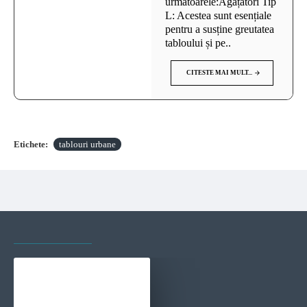
următoarele:Agățători Tip
L: Acestea sunt esențiale
pentru a susține greutatea
tabloului și pe..
CITESTE MAI MULT...
Etichete:
tablouri urbane
VAZUTE RECENT
CELE MAI VIZITATE