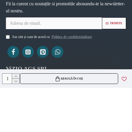
Fii la curent cu noutațile si promotiile abonandu-te la newsletter-
ul nostru.
TRIMITE
Am citit și sunt de acord cu
Politica de confidentialitate
ViZIO AGS SRL
ADAUGĂ ÎN COȘ
CUI 45335561
J2021007717236
Copyright © 2026, VIZIO AGS, Toate drepturile rezervate