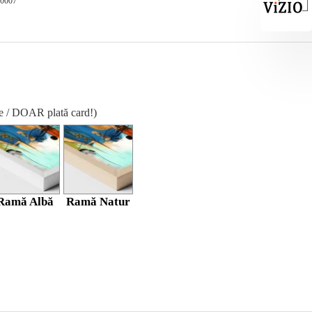
-0007
re / DOAR plată card!)
Ramă Albă
Ramă Natur