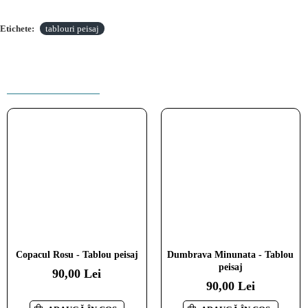
Etichete:
tablouri peisaj
PRODUSE INRUDITE
Copacul Rosu - Tablou peisaj
Dumbrava Minunata - Tablou
peisaj
90,00 Lei
90,00 Lei