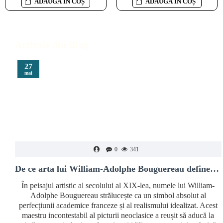
ADAUGĂ ÎN COȘ
ADAUGĂ ÎN COȘ
Articole din Blog
27
mai
0
341
De ce arta lui William-Adolphe Bouguereau definește luxul clasic
În peisajul artistic al secolului al XIX-lea, numele lui William-
Adolphe Bouguereau strălucește ca un simbol absolut al
perfecțiunii academice franceze și al realismului idealizat. Acest
maestru incontestabil al picturii neoclasice a reușit să aducă la