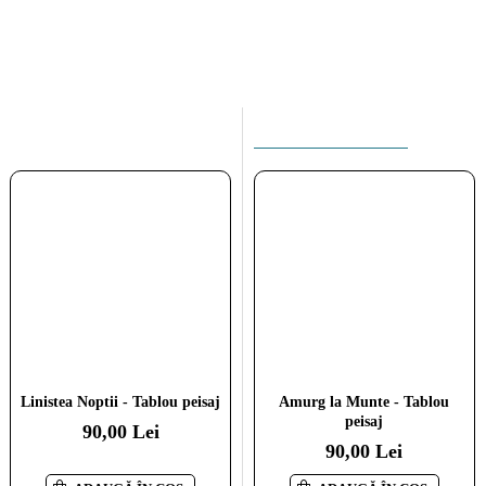
ACEEASI CATEGORIE
Linistea Noptii - Tablou peisaj
O barca la apus - Tablou peisaj
Amurg la Munte - Tablou
peisaj
90,00 Lei
110,00 Lei
90,00 Lei