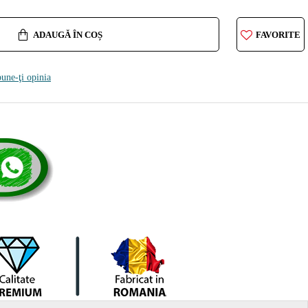
ADAUGĂ ÎN COȘ
FAVORITE
une-ţi opinia