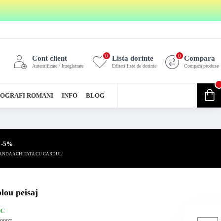
0
0
Cont client
Lista dorinte
Compara
Autentificare / Inregistrare
Editati lista de dorinte
Compara produse
0
OGRAFI ROMANI
INFO
BLOG
0 produs(e) - 0,00 Lei
 -5%
ANDA ACHITATA CU CARDUL!
blou peisaj
OC