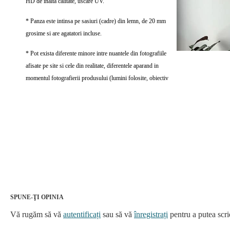
HD de inalta calitate, uscare UV.
* Panza este intinsa pe sasiuri (cadre) din lemn, de 20 mm
grosime si are agatatori incluse.
* Pot exista diferente minore intre nuantele din fotografiile
afisate pe site si cele din realitate, diferentele aparand in
momentul fotografierii produsului (lumini folosite, obiectiv
SPUNE-ŢI OPINIA
Vă rugăm să vă
autentificați
sau să vă
înregistrați
pentru a putea scri