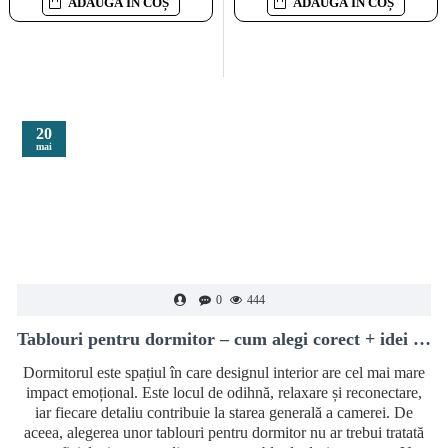
ADAUGĂ ÎN COȘ
ADAUGĂ ÎN COȘ
ADAUGĂ ÎN COȘ
20
mai
0
444
Tablouri pentru dormitor – cum alegi corect + idei moderne de decor
Dormitorul este spațiul în care designul interior are cel mai mare
impact emoțional. Este locul de odihnă, relaxare și reconectare,
iar fiecare detaliu contribuie la starea generală a camerei. De
aceea, alegerea unor tablouri pentru dormitor nu ar trebui tratată