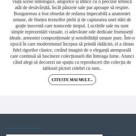
viață scene mitologice, alegorice și idilice cu o precizie tehnică
atât de desăvârșită, încât pânzele sale par aproape să respire.
Bouguereau a fost obsedat de redarea impecabilă a anatomiei
umane, de finețea texturilor pielii și de capturarea unei stări de
grație inocentă care transcede timpul. Lucrările sale nu sunt
simple reprezentări vizuale, ci adevărate ode dedicate frumuseții
ideale, armoniei compoziționale și sensibilității umane pure. Într-o
epocă în care modernismul începea să prindă rădăcini, el a rămas
fidel rigorilor clasice, creând imagini de o eleganță atemporală
care continuă să fascineze colecționarii din întreaga lume. Atunci
când alegi să decorezi un spațiu cu reproduceri din colecția de
tablouri pictori celebri cu ram..
CITESTE MAI MULT...
VAZUTE RECENT
CELE MAI VIZITATE