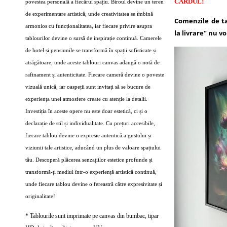
CARDUL!
povestea personală a fiecărui spațiu. Biroul devine un teren
de experimentare artistică, unde creativitatea se îmbină
Comenzile de t
armonios cu funcționalitatea, iar fiecare privire asupra
la livrare" nu vo
tablourilor devine o sursă de inspirație continuă. Camerele
de hotel și pensiunile se transformă în spații sofisticate și
atrăgătoare, unde aceste tablouri canvas adaugă o notă de
rafinament și autenticitate. Fiecare cameră devine o poveste
vizuală unică, iar oaspeții sunt invitați să se bucure de
experiența unei atmosfere create cu atenție la detalii.
Investiția în aceste opere nu este doar estetică, ci și o
declarație de stil și individualitate. Cu prețuri accesibile,
fiecare tablou devine o expresie autentică a gustului și
viziunii tale artistice, aducând un plus de valoare spațiului
tău. Descoperă plăcerea senzațiilor estetice profunde și
transformă-ți mediul într-o experiență artistică continuă,
unde fiecare tablou devine o fereastră către expresivitate și
originalitate!
* Tablourile sunt imprimate pe canvas din bumbac, tipar