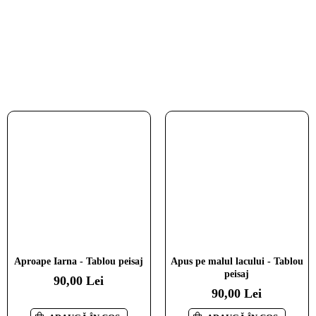
Moara de vant - Tablou peisaj
Casuta din padure - Tablou
Aproape Iarna - Tablou peisaj
Apus pe malul lacului - Tablou
peisaj
peisaj
110,00 Lei
90,00 Lei
90,00 Lei
90,00 Lei