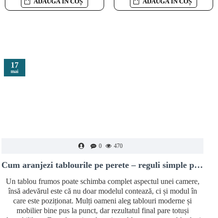
ADAUGĂ ÎN COȘ
ADAUGĂ ÎN COȘ
ADAUGĂ ÎN COȘ
ADAUGĂ ÎN COȘ
17
mai
0
470
Cum aranjezi tablourile pe perete – reguli simple pentru un decor modern și echilibrat
Un tablou frumos poate schimba complet aspectul unei camere,
însă adevărul este că nu doar modelul contează, ci și modul în
care este poziționat. Mulți oameni aleg tablouri moderne și
mobilier bine pus la punct, dar rezultatul final pare totuși