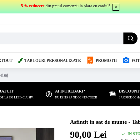
5 % reducere
din pretul comenzii la plata cu cardul!
RTOUT
TABLOURI PERSONALIZATE
PROMOTII
FOT
eisaj
RATUIT
AI INTREBARI?
DISCOUNT
 LA 399 LEI INCLUSIV.
NU EZITA SA NE CONTACTEZI!
LA ORICE COM
Asfintit in sat de munte - Ta
90,00 Lei
IN ST