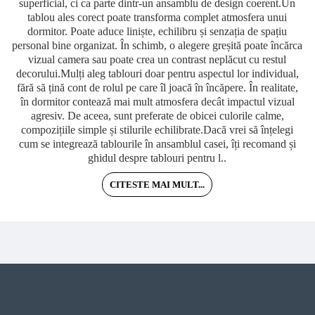
superficial, ci ca parte dintr-un ansamblu de design coerent.Un
tablou ales corect poate transforma complet atmosfera unui
dormitor. Poate aduce liniște, echilibru și senzația de spațiu
personal bine organizat. În schimb, o alegere greșită poate încărca
vizual camera sau poate crea un contrast neplăcut cu restul
decorului.Mulți aleg tablouri doar pentru aspectul lor individual,
fără să țină cont de rolul pe care îl joacă în încăpere. În realitate,
în dormitor contează mai mult atmosfera decât impactul vizual
agresiv. De aceea, sunt preferate de obicei culorile calme,
compozițiile simple și stilurile echilibrate.Dacă vrei să înțelegi
cum se integrează tablourile în ansamblul casei, îți recomand și
ghidul despre tablouri pentru l..
CITESTE MAI MULT...