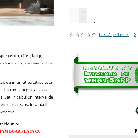
Bazată pe 0 note.
-
Sp
isplay (telefon, tableta, laptop,
, clientii nostri, putand arata culorile
 tablou inramat puteti selecta
entru rama, negru, alb sau
 luati in calcul un interval de
 pentru realizarea inramarii
voastra.
tablourilor
TAM DOAR PLATA CU