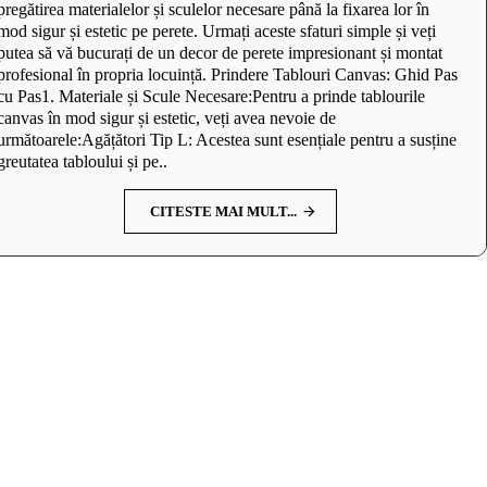
pregătirea materialelor și sculelor necesare până la fixarea lor în
mod sigur și estetic pe perete. Urmați aceste sfaturi simple și veți
putea să vă bucurați de un decor de perete impresionant și montat
profesional în propria locuință. Prindere Tablouri Canvas: Ghid Pas
cu Pas1. Materiale și Scule Necesare:Pentru a prinde tablourile
canvas în mod sigur și estetic, veți avea nevoie de
următoarele:Agățători Tip L: Acestea sunt esențiale pentru a susține
greutatea tabloului și pe..
CITESTE MAI MULT...