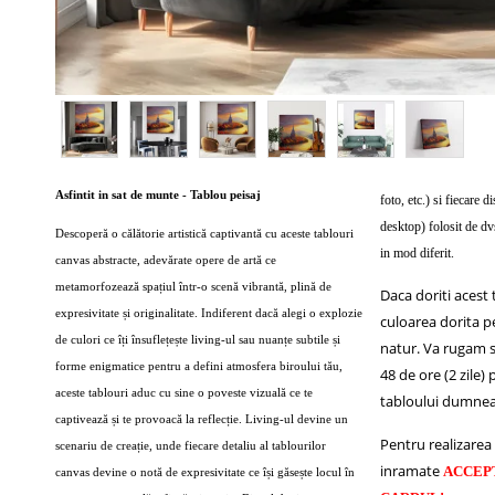
Asfintit in sat de munte - Tablou peisaj
foto, etc.) si fiecare d
desktop) folosit de dvs
Descoperă o călătorie artistică captivantă cu aceste tablouri
in mod diferit.
canvas abstracte, adevărate opere de artă ce
metamorfozează spațiul într-o scenă vibrantă, plină de
Daca doriti acest
expresivitate și originalitate. Indiferent dacă alegi o explozie
culoarea dorita p
de culori ce îți însuflețește living-ul sau nuanțe subtile și
natur.
Va rugam sa
forme enigmatice pentru a defini atmosfera biroului tău,
48 de ore (2 zile)
aceste tablouri aduc cu sine o poveste vizuală ce te
tabloului dumnea
captivează și te provoacă la reflecție. Living-ul devine un
Pentru realizarea 
scenariu de creație, unde fiecare detaliu al tablourilor
inramate
ACCEP
canvas devine o notă de expresivitate ce își găsește locul în