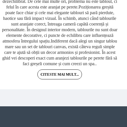
dezechilibrat. De cele mai multe ori, problema nu este tabloul, ci
felul în care acesta este aranjat pe perete.Poziționarea greșită
poate face chiar și cele mai elegante tablouri să pară pierdute,
haotice sau fără impact vizual. În schimb, atunci când tablourile
i
sunt aranjate corect, întreaga cameră capătă coerență și
personalitate. În designul interior modern, tablourile nu sunt doar
v
elemente decorative, ci puncte de echilibru care influențează
atmosfera întregului spațiu.Indiferent dacă alegi un singur tablou
mare sau un set de tablouri canvas, există câteva reguli simple
care te ajută să obții un decor armonios și profesionist. În acest
m
ghid vei descoperi exact cum aranjezi tablourile pe perete fără să
faci greșeli comune și cum creezi un spa..
CITESTE MAI MULT...