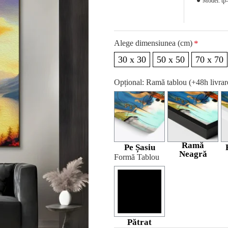
Model:
tp
Alege dimensiunea (cm)
30 x 30
50 x 50
70 x 70
Opțional: Ramă tablou (+48h livra
Ramă
Pe Șasiu
Neagră
Formă Tablou
Pătrat