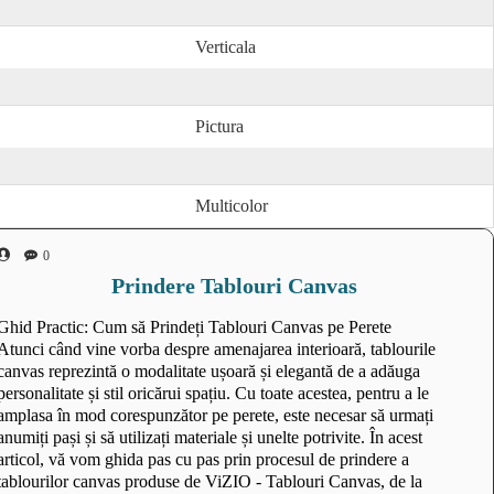
Verticala
Pictura
Multicolor
0
Prindere Tablouri Canvas
Ghid Practic: Cum să Prindeți Tablouri Canvas pe Perete
Atunci când vine vorba despre amenajarea interioară, tablourile
canvas reprezintă o modalitate ușoară și elegantă de a adăuga
personalitate și stil oricărui spațiu. Cu toate acestea, pentru a le
amplasa în mod corespunzător pe perete, este necesar să urmați
anumiți pași și să utilizați materiale și unelte potrivite. În acest
articol, vă vom ghida pas cu pas prin procesul de prindere a
tablourilor canvas produse de ViZIO - Tablouri Canvas, de la