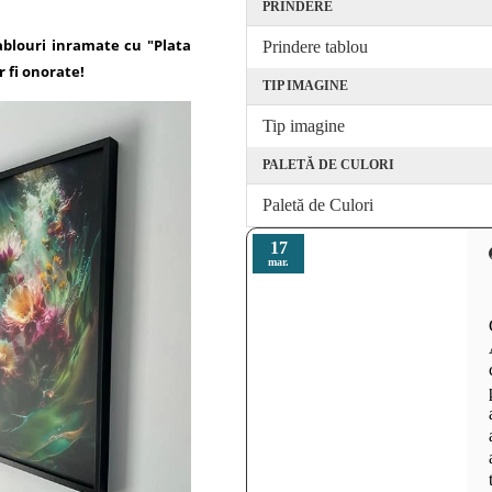
PRINDERE
ablouri inramate cu "Plata
Prindere tablou
r fi onorate!
TIP IMAGINE
Tip imagine
PALETĂ DE CULORI
Paletă de Culori
17
mar.