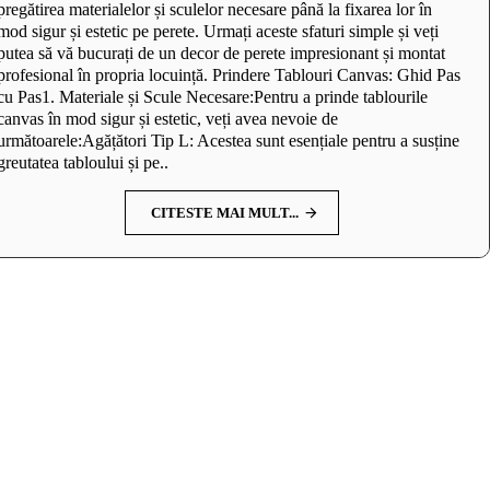
pregătirea materialelor și sculelor necesare până la fixarea lor în
mod sigur și estetic pe perete. Urmați aceste sfaturi simple și veți
putea să vă bucurați de un decor de perete impresionant și montat
profesional în propria locuință. Prindere Tablouri Canvas: Ghid Pas
cu Pas1. Materiale și Scule Necesare:Pentru a prinde tablourile
canvas în mod sigur și estetic, veți avea nevoie de
următoarele:Agățători Tip L: Acestea sunt esențiale pentru a susține
greutatea tabloului și pe..
CITESTE MAI MULT...