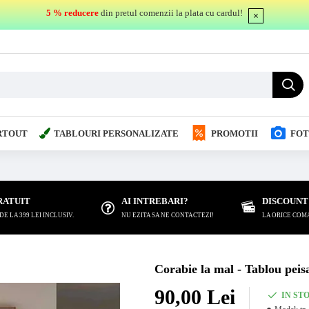
5 % reducere
din pretul comenzii la plata cu cardul!
RTOUT
TABLOURI PERSONALIZATE
PROMOTII
FOT
RATUIT
AI INTREBARI?
DISCOUNT
 LA 399 LEI INCLUSIV.
NU EZITA SA NE CONTACTEZI!
LA ORICE COM
Corabie la mal - Tablou peis
90,00 Lei
IN ST