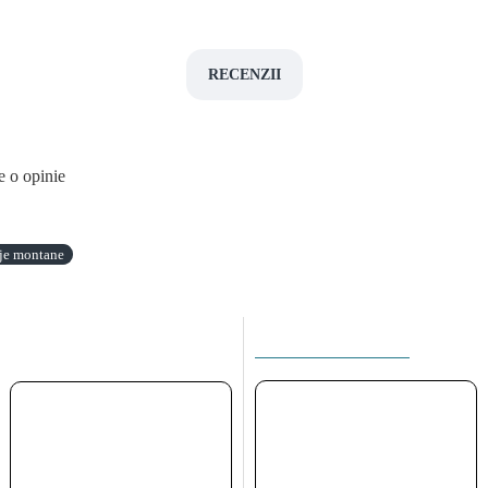
RECENZII
e o opinie
aje montane
ACEEASI CATEGORIE