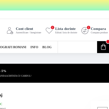
0
0
Cont client
Lista dorinte
Compara
Autentificare / Inregistrare
Editati lista de dorinte
Compara produse
0
OGRAFI ROMANI
INFO
BLOG
0 produs(e) - 0,00 Lei
 -5%
ANDA ACHITATA CU CARDUL!
aj
OC