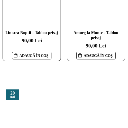
Linistea Noptii - Tablou peisaj
O barca la apus - Tablou peisaj
Amurg la Munte - Tablou
peisaj
90,00 Lei
110,00 Lei
90,00 Lei
ADAUGĂ ÎN COȘ
ADAUGĂ ÎN COȘ
ADAUGĂ ÎN COȘ
20
mai