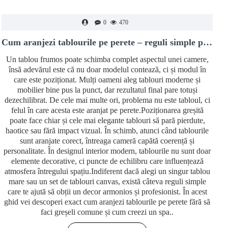
0
470
Cum aranjezi tablourile pe perete – reguli simple pentru un decor modern și echilibrat
Un tablou frumos poate schimba complet aspectul unei camere,
însă adevărul este că nu doar modelul contează, ci și modul în
care este poziționat. Mulți oameni aleg tablouri moderne și
mobilier bine pus la punct, dar rezultatul final pare totuși
dezechilibrat. De cele mai multe ori, problema nu este tabloul, ci
felul în care acesta este aranjat pe perete.Poziționarea greșită
poate face chiar și cele mai elegante tablouri să pară pierdute,
haotice sau fără impact vizual. În schimb, atunci când tablourile
i
sunt aranjate corect, întreaga cameră capătă coerență și
personalitate. În designul interior modern, tablourile nu sunt doar
v
elemente decorative, ci puncte de echilibru care influențează
atmosfera întregului spațiu.Indiferent dacă alegi un singur tablou
mare sau un set de tablouri canvas, există câteva reguli simple
care te ajută să obții un decor armonios și profesionist. În acest
m
ghid vei descoperi exact cum aranjezi tablourile pe perete fără să
faci greșeli comune și cum creezi un spa..