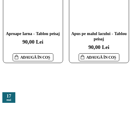
Moara de vant - Tablou peisaj
Asfintit in sat de munte -
Aproape Iarna - Tablou peisaj
Apus pe malul lacului - Tablou
Tablou peisaj
peisaj
110,00 Lei
90,00 Lei
90,00 Lei
90,00 Lei
ADAUGĂ ÎN COȘ
ADAUGĂ ÎN COȘ
ADAUGĂ ÎN COȘ
ADAUGĂ ÎN COȘ
17
mai