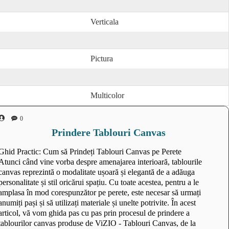
Verticala
Pictura
Multicolor
0
Prindere Tablouri Canvas
Ghid Practic: Cum să Prindeți Tablouri Canvas pe Perete
Atunci când vine vorba despre amenajarea interioară, tablourile
canvas reprezintă o modalitate ușoară și elegantă de a adăuga
personalitate și stil oricărui spațiu. Cu toate acestea, pentru a le
amplasa în mod corespunzător pe perete, este necesar să urmați
anumiți pași și să utilizați materiale și unelte potrivite. În acest
articol, vă vom ghida pas cu pas prin procesul de prindere a
tablourilor canvas produse de ViZIO - Tablouri Canvas, de la