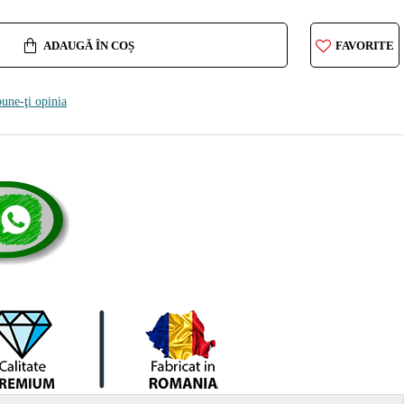
ADAUGĂ ÎN COȘ
FAVORITE
une-ţi opinia