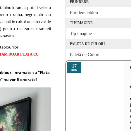
PRINDERE
 tablou inramat puteti selecta
Prindere tablou
pentru rama, negru, alb sau
 luati in calcul un interval de
TIP IMAGINE
) pentru realizarea inramarii
Tip imagine
voastra.
PALETĂ DE CULORI
tablourilor
Paletă de Culori
TAM DOAR PLATA CU
17
mar.
ablouri inramate cu "Plata
e" nu vor fi onorate!