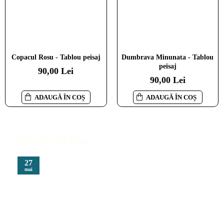
Copacul Rosu - Tablou peisaj
Dumbrava Minunata - Tablou
peisaj
90,00 Lei
90,00 Lei
ADAUGĂ ÎN COȘ
ADAUGĂ ÎN COȘ
Articole din Blog
27
mai