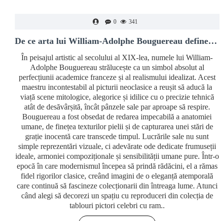
0
341
De ce arta lui William-Adolphe Bouguereau definește luxul clasic
În peisajul artistic al secolului al XIX-lea, numele lui William-
Adolphe Bouguereau strălucește ca un simbol absolut al
perfecțiunii academice franceze și al realismului idealizat. Acest
maestru incontestabil al picturii neoclasice a reușit să aducă la
viață scene mitologice, alegorice și idilice cu o precizie tehnică
atât de desăvârșită, încât pânzele sale par aproape să respire.
Bouguereau a fost obsedat de redarea impecabilă a anatomiei
umane, de finețea texturilor pielii și de capturarea unei stări de
grație inocentă care transcede timpul. Lucrările sale nu sunt
simple reprezentări vizuale, ci adevărate ode dedicate frumuseții
ideale, armoniei compoziționale și sensibilității umane pure. Într-o
epocă în care modernismul începea să prindă rădăcini, el a rămas
fidel rigorilor clasice, creând imagini de o eleganță atemporală
care continuă să fascineze colecționarii din întreaga lume. Atunci
când alegi să decorezi un spațiu cu reproduceri din colecția de
tablouri pictori celebri cu ram..