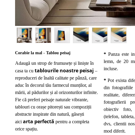
Corabie la mal - Tablou peisaj
*
Panza este int
lemn, de 20 mm
Adaugă un strop de frumusețe și liniște în
incluse.
tablourile noastre peisaj
casa ta cu
–
reproduceri de înaltă calitate pe pânză, care
*
Pot exista dif
aduc în decorul tău farmecul munților, al
din fotografiile
mării, al pădurilor și al orizonturilor infinite.
realitate, dife
Fie că preferi peisaje naturale vibrante,
fotografierii p
tablouri cu orașe pitorești sau compoziții
obiectiv foto,
abstracte inspirate din natură, găsești
(telefon, tableta
arta perfectă
aici
pentru a completa
dvs, clientii nos
orice spațiu.
mod diferit.