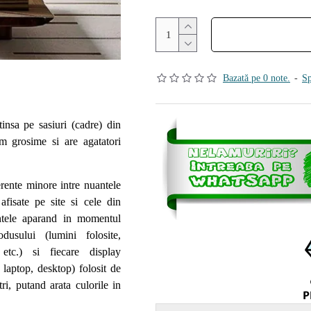
Bazată pe 0 note.
-
Sp
insa pe sasiuri (cadre) din
 grosime si are agatatori
erente minore intre nuantele
 afisate pe site si cele din
rentele aparand in momentul
rodusului (lumini folosite,
 etc.) si fiecare display
, laptop, desktop) folosit de
tri, putand arata culorile in