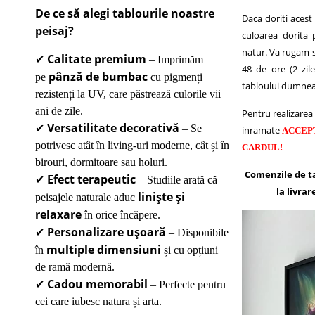
De ce să alegi tablourile noastre
Daca doriti acest
peisaj?
culoarea dorita 
natur.
Va rugam sa
Calitate premium
✔
– Imprimăm
48 de ore (2 zile
pânză de bumbac
pe
cu pigmenți
tabloului dumnea
rezistenți la UV, care păstrează culorile vii
ani de zile.
Pentru realizarea 
Versatilitate decorativă
✔
– Se
inramate
ACCEP
potrivesc atât în living-uri moderne, cât și în
CARDUL!
birouri, dormitoare sau holuri.
Comenzile de t
Efect terapeutic
✔
– Studiile arată că
la livrar
liniște și
peisajele naturale aduc
relaxare
în orice încăpere.
Personalizare ușoară
✔
– Disponibile
multiple dimensiuni
în
și cu opțiuni
de ramă modernă.
Cadou memorabil
✔
– Perfecte pentru
cei care iubesc natura și arta.