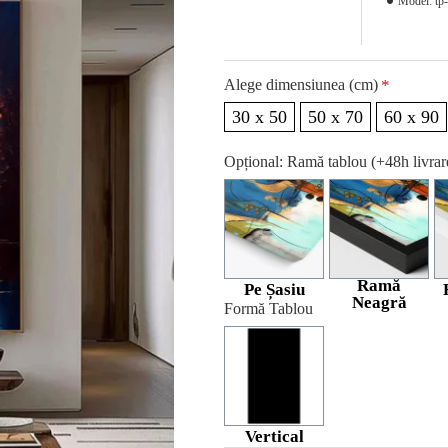
Model:
tp
Alege dimensiunea (cm)
30 x 50
50 x 70
60 x 90
Opțional: Ramă tablou (+48h livra
Ramă
Pe Șasiu
Neagră
Formă Tablou
Vertical