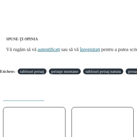
SPUNE-ŢI OPINIA
Vă rugăm să vă
autentificați
sau să vă
înregistrați
pentru a putea scri
Etichete:
tablouri peisaj
peisaje montane
tablouri peisaj natura
peis
PRODUSE INRUDITE