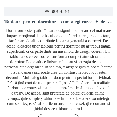
0
444
Tablouri pentru dormitor – cum alegi corect + idei moderne de decor
Dormitorul este spațiul în care designul interior are cel mai mare
impact emoțional. Este locul de odihnă, relaxare și reconectare,
iar fiecare detaliu contribuie la starea generală a camerei. De
aceea, alegerea unor tablouri pentru dormitor nu ar trebui tratată
superficial, ci ca parte dintr-un ansamblu de design coerent.Un
tablou ales corect poate transforma complet atmosfera unui
dormitor. Poate aduce liniște, echilibru și senzația de spațiu
personal bine organizat. În schimb, o alegere greșită poate încărca
vizual camera sau poate crea un contrast neplăcut cu restul
decorului.Mulți aleg tablouri doar pentru aspectul lor individual,
fără să țină cont de rolul pe care îl joacă în încăpere. În realitate,
în dormitor contează mai mult atmosfera decât impactul vizual
agresiv. De aceea, sunt preferate de obicei culorile calme,
compozițiile simple și stilurile echilibrate.Dacă vrei să înțelegi
cum se integrează tablourile în ansamblul casei, îți recomand și
ghidul despre tablouri pentru l..