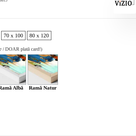
-0015
70 x 100
80 x 120
re / DOAR plată card!)
Ramă Albă
Ramă Natur