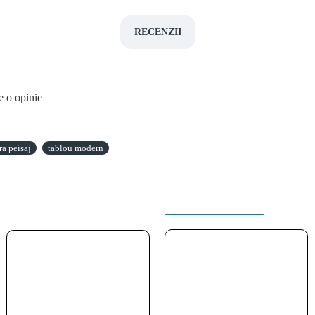
RECENZII
e o opinie
ra peisaj
tablou modern
ACEEASI CATEGORIE