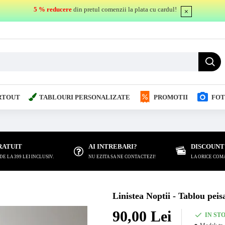
5 % reducere
din pretul comenzii la plata cu cardul!
RTOUT
TABLOURI PERSONALIZATE
PROMOTII
FOT
RATUIT
AI INTREBARI?
DISCOUNT
 LA 399 LEI INCLUSIV.
NU EZITA SA NE CONTACTEZI!
LA ORICE COM
Linistea Noptii - Tablou peis
90,00 Lei
IN ST