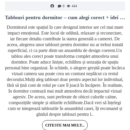
0
444
Tablouri pentru dormitor – cum alegi corect + idei moderne de decor
Dormitorul este spațiul în care designul interior are cel mai mare
impact emoțional. Este locul de odihnă, relaxare și reconectare,
iar fiecare detaliu contribuie la starea generală a camerei. De
aceea, alegerea unor tablouri pentru dormitor nu ar trebui tratată
superficial, ci ca parte dintr-un ansamblu de design coerent.Un
tablou ales corect poate transforma complet atmosfera unui
dormitor. Poate aduce liniște, echilibru și senzația de spațiu
personal bine organizat. În schimb, o alegere greșită poate încărca
vizual camera sau poate crea un contrast neplăcut cu restul
decorului.Mulți aleg tablouri doar pentru aspectul lor individual,
fără să țină cont de rolul pe care îl joacă în încăpere. În realitate,
în dormitor contează mai mult atmosfera decât impactul vizual
agresiv. De aceea, sunt preferate de obicei culorile calme,
compozițiile simple și stilurile echilibrate.Dacă vrei să înțelegi
cum se integrează tablourile în ansamblul casei, îți recomand și
ghidul despre tablouri pentru l..
CITESTE MAI MULT...