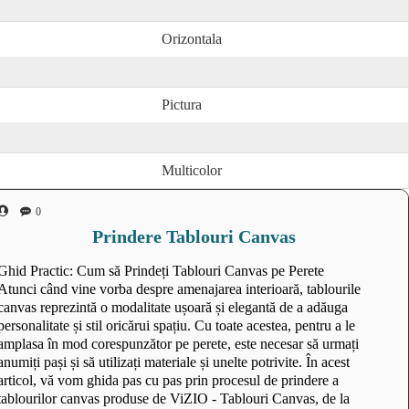
Orizontala
Pictura
Multicolor
0
Prindere Tablouri Canvas
Ghid Practic: Cum să Prindeți Tablouri Canvas pe Perete
Atunci când vine vorba despre amenajarea interioară, tablourile
canvas reprezintă o modalitate ușoară și elegantă de a adăuga
personalitate și stil oricărui spațiu. Cu toate acestea, pentru a le
amplasa în mod corespunzător pe perete, este necesar să urmați
anumiți pași și să utilizați materiale și unelte potrivite. În acest
articol, vă vom ghida pas cu pas prin procesul de prindere a
tablourilor canvas produse de ViZIO - Tablouri Canvas, de la