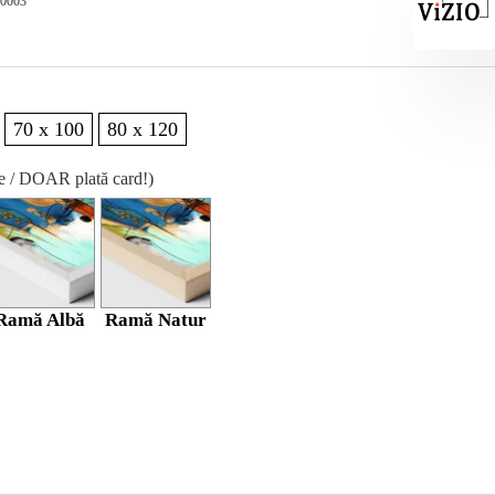
-0003
70 x 100
80 x 120
re / DOAR plată card!)
Ramă Albă
Ramă Natur