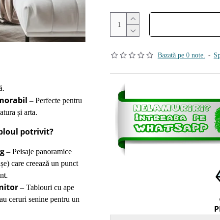
Bazată pe 0 note.
-
Sp
ă.
orabil
– Perfecte pentru
atura și arta.
loul potrivit?
ng
– Peisaje panoramice
așe) care creează un punct
nt.
mitor
– Tablouri cu ape
 sau ceruri senine pentru un