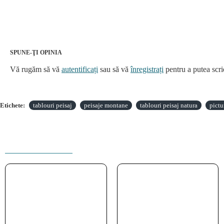
SPUNE-ŢI OPINIA
Vă rugăm să vă
autentificați
sau să vă
înregistrați
pentru a putea scri
Etichete:
tablouri peisaj
peisaje montane
tablouri peisaj natura
pictu
PRODUSE INRUDITE