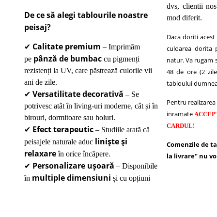
dvs, clientii nos
De ce să alegi tablourile noastre
mod diferit.
peisaj?
Daca doriti acest
Calitate premium
✔
– Imprimăm
culoarea dorita 
pânză de bumbac
pe
cu pigmenți
natur.
Va rugam sa
rezistenți la UV, care păstrează culorile vii
48 de ore (2 zile
ani de zile.
tabloului dumnea
Versatilitate decorativă
✔
– Se
Pentru realizarea 
potrivesc atât în living-uri moderne, cât și în
inramate
ACCEP
birouri, dormitoare sau holuri.
CARDUL!
Efect terapeutic
✔
– Studiile arată că
liniște și
peisajele naturale aduc
Comenzile de ta
relaxare
în orice încăpere.
la livrare" nu vo
Personalizare ușoară
✔
– Disponibile
multiple dimensiuni
în
și cu opțiuni