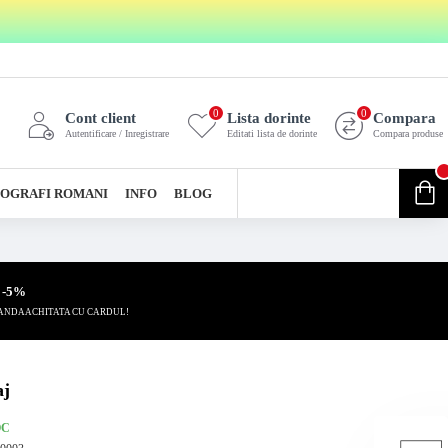
0
0
Cont client
Lista dorinte
Compara
Autentificare / Inregistrare
Editati lista de dorinte
Compara produse
0
OGRAFI ROMANI
INFO
BLOG
0 produs(e) - 0,00 Lei
 -5%
ANDA ACHITATA CU CARDUL!
aj
OC