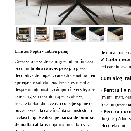
Linistea Noptii - Tablou peisaj
de ramă modern
Cadou mem
✔
Creează o oază de calm și echilibru în casa
cei care iubesc n
ta cu un
tablou canvas peisaj
, o piesă
decorativă de impact, care aduce natura mai
Cum alegi tab
aproape de sufletul tău. Fie că este vorba
despre munți liniștiți, câmpuri înverzite, ape
Pentru livi
•
care curg sau răsărituri spectaculoase,
(munți, mări, or
fiecare tablou din această colecție spune o
focal impresiona
poveste vizuală care încântă și liniștește în
Pentru dor
•
același timp. Realizat pe
pânză de bumbac
liniștite, păduri
de înaltă calitate
, imprimat în culori vii,
efect relaxant.