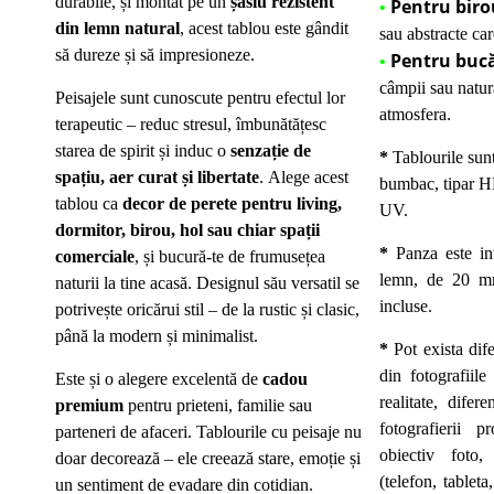
durabile, și montat pe un
șasiu rezistent
Pentru biro
•
din lemn natural
, acest tablou este gândit
sau abstracte car
să dureze și să impresioneze.
Pentru bucă
•
câmpii sau natur
Peisajele sunt cunoscute pentru efectul lor
atmosfera.
terapeutic – reduc stresul, îmbunătățesc
starea de spirit și induc o
senzație de
*
Tablourile sun
spațiu, aer curat și libertate
. Alege acest
bumbac, tipar HD
tablou ca
decor de perete pentru living,
UV.
dormitor, birou, hol sau chiar spații
*
Panza este int
comerciale
, și bucură-te de frumusețea
lemn, de 20 mm
naturii la tine acasă. Designul său versatil se
incluse.
potrivește oricărui stil – de la rustic și clasic,
până la modern și minimalist.
*
Pot exista dif
din fotografiile
Este și o alegere excelentă de
cadou
realitate, dife
premium
pentru prieteni, familie sau
fotografierii p
parteneri de afaceri. Tablourile cu peisaje nu
obiectiv foto,
doar decorează – ele creează stare, emoție și
(telefon, tableta
un sentiment de evadare din cotidian.