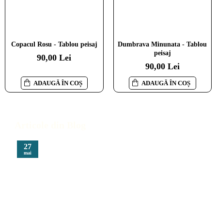
Copacul Rosu - Tablou peisaj
Dumbrava Minunata - Tablou
peisaj
90,00 Lei
90,00 Lei
ADAUGĂ ÎN COȘ
ADAUGĂ ÎN COȘ
Articole din Blog
27
mai