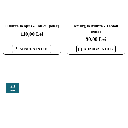
O barca la apus - Tablou peisaj
Moara de vant - Tablou peisaj
Amurg la Munte - Tablou
peisaj
110,00 Lei
110,00 Lei
90,00 Lei
ADAUGĂ ÎN COȘ
ADAUGĂ ÎN COȘ
ADAUGĂ ÎN COȘ
20
mai