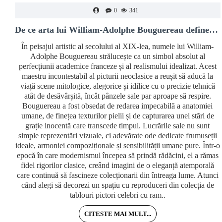
0
341
De ce arta lui William-Adolphe Bouguereau definește luxul clasic
În peisajul artistic al secolului al XIX-lea, numele lui William-
Adolphe Bouguereau strălucește ca un simbol absolut al
perfecțiunii academice franceze și al realismului idealizat. Acest
maestru incontestabil al picturii neoclasice a reușit să aducă la
viață scene mitologice, alegorice și idilice cu o precizie tehnică
atât de desăvârșită, încât pânzele sale par aproape să respire.
Bouguereau a fost obsedat de redarea impecabilă a anatomiei
umane, de finețea texturilor pielii și de capturarea unei stări de
grație inocentă care transcede timpul. Lucrările sale nu sunt
simple reprezentări vizuale, ci adevărate ode dedicate frumuseții
ideale, armoniei compoziționale și sensibilității umane pure. Într-o
epocă în care modernismul începea să prindă rădăcini, el a rămas
fidel rigorilor clasice, creând imagini de o eleganță atemporală
care continuă să fascineze colecționarii din întreaga lume. Atunci
când alegi să decorezi un spațiu cu reproduceri din colecția de
tablouri pictori celebri cu ram..
CITESTE MAI MULT...