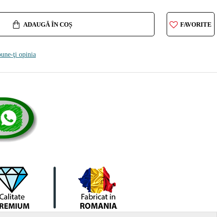
ADAUGĂ ÎN COȘ
FAVORITE
une-ţi opinia