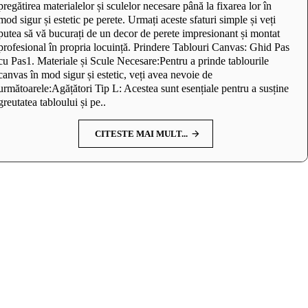
pregătirea materialelor și sculelor necesare până la fixarea lor în
mod sigur și estetic pe perete. Urmați aceste sfaturi simple și veți
putea să vă bucurați de un decor de perete impresionant și montat
profesional în propria locuință. Prindere Tablouri Canvas: Ghid Pas
cu Pas1. Materiale și Scule Necesare:Pentru a prinde tablourile
canvas în mod sigur și estetic, veți avea nevoie de
următoarele:Agățători Tip L: Acestea sunt esențiale pentru a susține
greutatea tabloului și pe..
CITESTE MAI MULT...