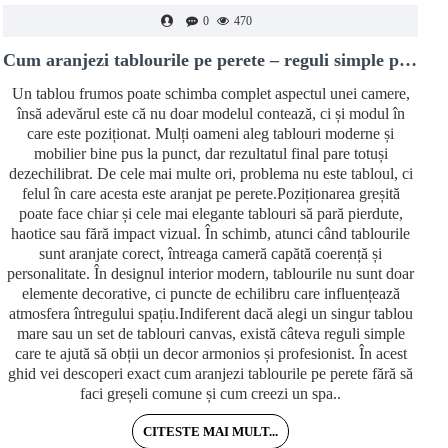
0
470
Cum aranjezi tablourile pe perete – reguli simple pentru un decor modern și echilibrat
Un tablou frumos poate schimba complet aspectul unei camere,
însă adevărul este că nu doar modelul contează, ci și modul în
care este poziționat. Mulți oameni aleg tablouri moderne și
mobilier bine pus la punct, dar rezultatul final pare totuși
dezechilibrat. De cele mai multe ori, problema nu este tabloul, ci
felul în care acesta este aranjat pe perete.Poziționarea greșită
poate face chiar și cele mai elegante tablouri să pară pierdute,
haotice sau fără impact vizual. În schimb, atunci când tablourile
i
sunt aranjate corect, întreaga cameră capătă coerență și
personalitate. În designul interior modern, tablourile nu sunt doar
v
elemente decorative, ci puncte de echilibru care influențează
atmosfera întregului spațiu.Indiferent dacă alegi un singur tablou
mare sau un set de tablouri canvas, există câteva reguli simple
care te ajută să obții un decor armonios și profesionist. În acest
m
ghid vei descoperi exact cum aranjezi tablourile pe perete fără să
faci greșeli comune și cum creezi un spa..
CITESTE MAI MULT...