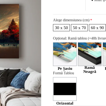
Model:
tp
Alege dimensiunea (cm)
30 x 50
50 x 70
60 x 90
Opțional: Ramă tablou (+48h livra
Ramă
Pe Șasiu
Neagră
Formă Tablou
Orizontal