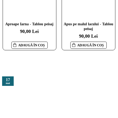
Casuta din padure - Tablou
Asfintit in sat de munte -
Aproape Iarna - Tablou peisaj
Apus pe malul lacului - Tablou
peisaj
Tablou peisaj
peisaj
90,00 Lei
90,00 Lei
90,00 Lei
90,00 Lei
ADAUGĂ ÎN COȘ
ADAUGĂ ÎN COȘ
ADAUGĂ ÎN COȘ
ADAUGĂ ÎN COȘ
17
mai