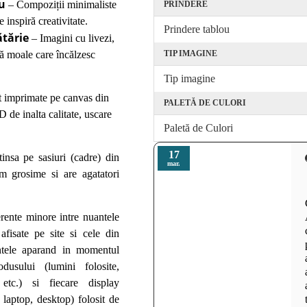
u
– Compoziții minimaliste
PRINDERE
e inspiră creativitate.
Prindere tablou
tărie
– Imagini cu livezi,
TIP IMAGINE
ă moale care încălzesc
Tip imagine
t imprimate pe canvas din
PALETĂ DE CULORI
 de inalta calitate, uscare
Paletă de Culori
17
insa pe sasiuri (cadre) din
mar.
 grosime si are agatatori
erente minore intre nuantele
 afisate pe site si cele din
rentele aparand in momentul
rodusului (lumini folosite,
 etc.) si fiecare display
, laptop, desktop) folosit de