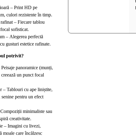
ioară – Print HD pe
m, culori rezistente în timp.
rafinat – Fiecare tablou
ocal sofisticat.
m – Alegerea perfectă
u gusturi estetice rafinate.
ul potrivit?
 Peisaje panoramice (munți,
e creează un punct focal
 – Tablouri cu ape liniștite,
i senine pentru un efect
 Compoziții minimaliste sau
piră creativitate.
e – Imagini cu livezi,
ă moale care încălzesc