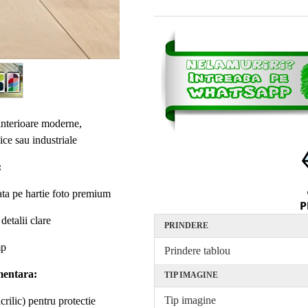
 interioare moderne,
ice sau industriale
:
ta pe hartie foto premium
detalii clare
PRINDERE
mp
Prindere tablou
mentara:
TIP IMAGINE
Tip imagine
rilic) pentru protectie