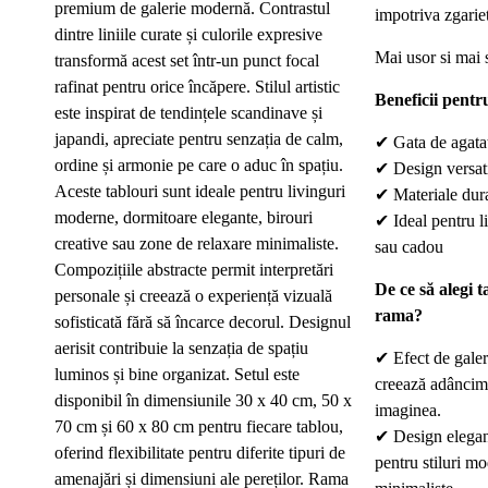
premium de galerie modernă. Contrastul
impotriva zgariet
dintre liniile curate și culorile expresive
Mai usor si mai s
transformă acest set într-un punct focal
rafinat pentru orice încăpere. Stilul artistic
Beneficii pentru
este inspirat de tendințele scandinave și
japandi, apreciate pentru senzația de calm,
✔
Gata de agata
ordine și armonie pe care o aduc în spațiu.
✔
Design versat
Aceste tablouri sunt ideale pentru livinguri
✔
Materiale dur
moderne, dormitoare elegante, birouri
✔
Ideal pentru l
creative sau zone de relaxare minimaliste.
sau cadou
Compozițiile abstracte permit interpretări
De ce să alegi t
personale și creează o experiență vizuală
rama?
sofisticată fără să încarce decorul. Designul
aerisit contribuie la senzația de spațiu
✔
Efect de gale
luminos și bine organizat. Setul este
creează adâncime
disponibil în dimensiunile 30 x 40 cm, 50 x
imaginea.
70 cm și 60 x 80 cm pentru fiecare tablou,
✔
Design elegant 
oferind flexibilitate pentru diferite tipuri de
pentru stiluri mo
amenajări și dimensiuni ale pereților. Rama