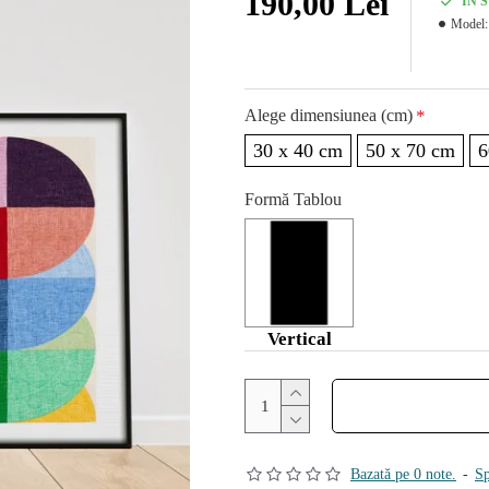
190,00 Lei
IN 
Model:
Alege dimensiunea (cm)
30 x 40 cm
50 x 70 cm
6
Formă Tablou
Vertical
Bazată pe 0 note.
-
Sp