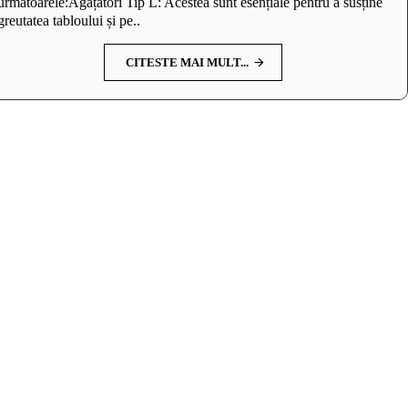
următoarele:Agățători Tip L: Acestea sunt esențiale pentru a susține
greutatea tabloului și pe..
CITESTE MAI MULT...