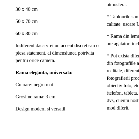
atmosfera.
30 x 40 cm
* Tablourile sun
50 x 70 cm
calitate, uscare 
60 x 80 cm
* Rama din lemn
are agatatori inc
Indiferent daca vrei un accent discret sau o
piesa statement, ai dimensiunea potrivita
* Pot exista dife
pentru orice camera.
din fotografiile a
realitate, difer
Rama eleganta, universala:
fotografierii pro
Culoare: negru mat
obiectiv foto, etc
(telefon, tableta
Grosime rama: 3 cm
dvs, clientii nost
mod diferit.
Design modern si versatil