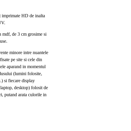
t imprimate HD de inalta
UV.
 mdf, de 3 cm grosime si
luse.
rente minore intre nuantele
fisate pe site si cele din
entele aparand in momentul
dusului (lumini folosite,
.) si fiecare display
, laptop, desktop) folosit de
ri, putand arata culorile in