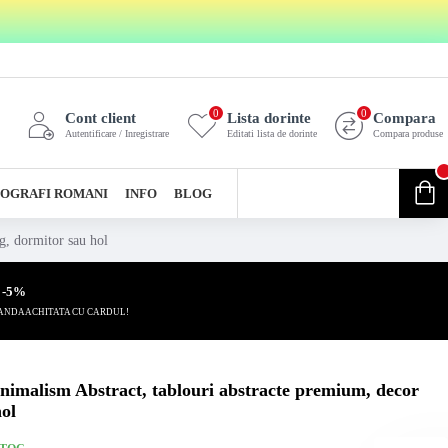
0
0
Cont client
Lista dorinte
Compara
Autentificare / Inregistrare
Editati lista de dorinte
Compara produse
0
OGRAFI ROMANI
INFO
BLOG
0 produs(e) - 0,00 Lei
g, dormitor sau hol
 -5%
ANDA ACHITATA CU CARDUL!
inimalism Abstract, tablouri abstracte premium, decor
hol