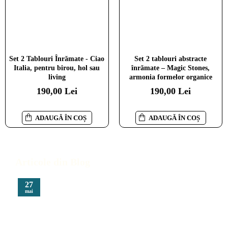
Set 2 Tablouri Înrămate - Ciao
Set 2 tablouri abstracte
Italia, pentru birou, hol sau
înrămate – Magic Stones,
living
armonia formelor organice
190,00 Lei
190,00 Lei
ADAUGĂ ÎN COȘ
ADAUGĂ ÎN COȘ
Articole din Blog
27
mai