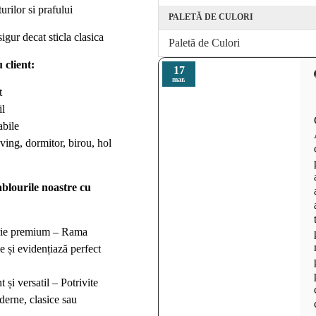
urilor si prafului
PALETĂ DE CULORI
igur decat sticla clasica
Paletă de Culori
 client:
17
mar.
t
il
abile
iving, dormitor, birou, hol
ablourile noastre cu
rie premium – Rama
 și evidențiază perfect
și versatil – Potrivite
derne, clasice sau