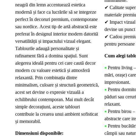
minimaliste.
neagră din lemn accentuează estetica
✔
Calitate super
modernă și face ca lucrările să se integreze
materiale premiu
perfect în decoruri premium, contemporane
✔
Impact vizual 
sau nordice. Acest tip de artă abstractă este
devine un punct f
preferat în designul interior modern datorită
✔
Cadou premiu
versatilității și impactului vizual elegant.
pentru persoane c
Tablourile adaugă personalitate și
rafinament fără a domina spațiul. Sunt
Cum alegi tablo
alegerea ideală pentru cei care caută decor
Pentru living –
•
modern cu valoare estetică și atmosferă
mări, orașe) car
relaxantă. Prin combinația dintre
impresionant.
minimalism, culoare și structură geometrică,
Pentru dormitor
•
acest set devine o expresie vizuală a
păduri sau cerur
echilibrului contemporan. Mai mult decât
relaxant.
simple decorațiuni, aceste tablouri
Pentru birou –
•
contribuie la crearea unui ambient sofisticat
abstracte care ins
și memorabil.
Pentru bucătări
•
Dimensiuni disponibile:
câmpii sau natur