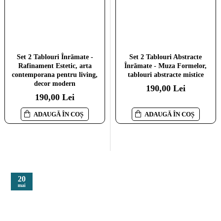
Set 2 Tablouri Înrămate -
Set 2 Tablouri Flori Abstracte
Set 2 Tablouri Abstracte
Rafinament Estetic, arta
Înrămate - Natura Vivace,
Înrămate - Muza Formelor,
contemporana pentru living,
contrast rafinat, potrivit
tablouri abstracte mistice
decor modern
oricărui stil de amenajare
190,00 Lei
190,00 Lei
190,00 Lei
ADAUGĂ ÎN COȘ
ADAUGĂ ÎN COȘ
ADAUGĂ ÎN COȘ
20
mai