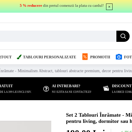
5 % reducere
din pretul comenzii la plata cu cardul!
RTOUT
TABLOURI PERSONALIZATE
PROMOTII
FOT
Înrămate - Minimalism Abstract, tablouri abstracte premium, decor pentru livin
RATUIT
AI INTREBARI?
DISCOUNT
 LA 399 LEI INCLUSIV.
NU EZITA SA NE CONTACTEZI!
LA ORICE COM
Set 2 Tablouri Înrămate - M
pentru living, dormitor sau 