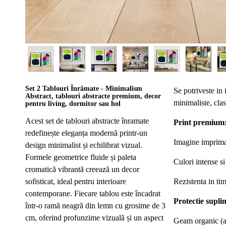
Set 2 Tablouri Înrămate - Minimalism
Se potriveste in
Abstract, tablouri abstracte premium, decor
minimaliste, clas
pentru living, dormitor sau hol
Acest set de tablouri abstracte înramate
Print premium
redefinește eleganța modernă printr-un
Imagine imprima
design minimalist și echilibrat vizual.
Formele geometrice fluide și paleta
Culori intense si 
cromatică vibrantă creează un decor
sofisticat, ideal pentru interioare
Rezistenta in ti
contemporane. Fiecare tablou este încadrat
Protectie supli
într-o ramă neagră din lemn cu grosime de 3
cm, oferind profunzime vizuală și un aspect
Geam organic (ac