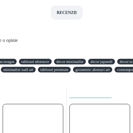
RECENZII
e o opinie
ma neagra
tablouri abstracte
decor minimalist
decor japandi
decor s
minimalist wall art
tablouri premium
geometric abstract art
contempor
ACEEASI CATEGORIE