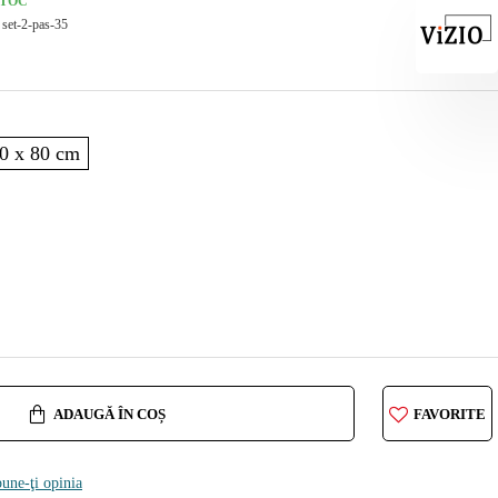
STOC
set-2-pas-35
0 x 80 cm
ADAUGĂ ÎN COȘ
FAVORITE
une-ţi opinia