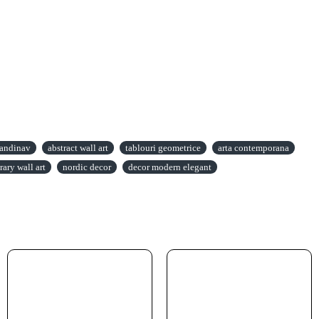
candinav
abstract wall art
tablouri geometrice
arta contemporana
ary wall art
nordic decor
decor modern elegant