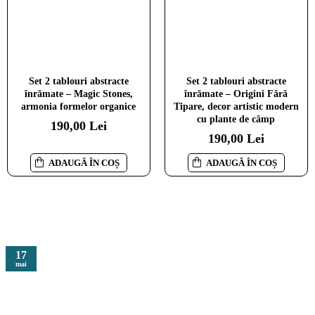
Set 2 Tablouri Înrămate - Joc
Set 2 Tablouri Înrămate -
Set 2 tablouri abstracte
Set 2 tablouri abstracte
din Frunze, decor abstract
Inimi Inocente, tablou cu
înrămate – Magic Stones,
înrămate – Origini Fără
modern pentru dormitor sau
animale pentru hol sau birou
armonia formelor organice
Tipare, decor artistic modern
living
cu plante de câmp
190,00 Lei
190,00 Lei
190,00 Lei
190,00 Lei
ADAUGĂ ÎN COȘ
ADAUGĂ ÎN COȘ
ADAUGĂ ÎN COȘ
ADAUGĂ ÎN COȘ
17
mai