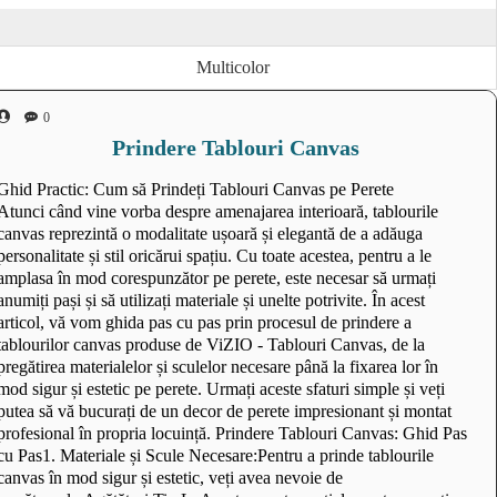
Multicolor
0
Prindere Tablouri Canvas
Ghid Practic: Cum să Prindeți Tablouri Canvas pe Perete
Atunci când vine vorba despre amenajarea interioară, tablourile
canvas reprezintă o modalitate ușoară și elegantă de a adăuga
personalitate și stil oricărui spațiu. Cu toate acestea, pentru a le
amplasa în mod corespunzător pe perete, este necesar să urmați
anumiți pași și să utilizați materiale și unelte potrivite. În acest
articol, vă vom ghida pas cu pas prin procesul de prindere a
tablourilor canvas produse de ViZIO - Tablouri Canvas, de la
pregătirea materialelor și sculelor necesare până la fixarea lor în
mod sigur și estetic pe perete. Urmați aceste sfaturi simple și veți
putea să vă bucurați de un decor de perete impresionant și montat
profesional în propria locuință. Prindere Tablouri Canvas: Ghid Pas
cu Pas1. Materiale și Scule Necesare:Pentru a prinde tablourile
canvas în mod sigur și estetic, veți avea nevoie de