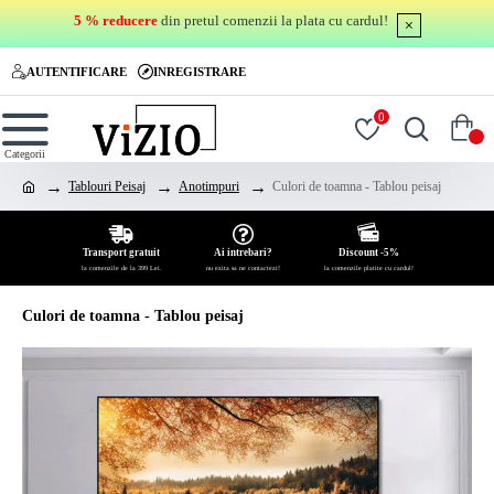
5 % reducere
din pretul comenzii la plata cu cardul!
AUTENTIFICARE
INREGISTRARE
0
0
Tablouri Peisaj
Anotimpuri
Culori de toamna - Tablou peisaj
Transport gratuit
Ai intrebari?
Discount -5%
la comenzile de la 399 Lei.
nu ezita sa ne contactezi!
la comenzile platite cu cardul!
Culori de toamna - Tablou peisaj