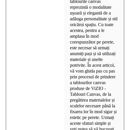
tablourile canvas
reprezintă o modalitate
ușoară și elegantă de a
adăuga personalitate și stil
oricărui spațiu. Cu toate
acestea, pentru a le
amplasa în mod
corespunzător pe perete,
este necesar să urmați
anumiți pași și să utilizați
materiale și unelte
potrivite. În acest articol,
vă vom ghida pas cu pas
prin procesul de prindere
a tablourilor canvas
produse de ViZIO -
Tablouri Canvas, de la
pregătirea materialelor și
sculelor necesare până la
fixarea lor în mod sigur și
estetic pe perete. Urmați
aceste sfaturi simple și
veți putea să vă bucurați