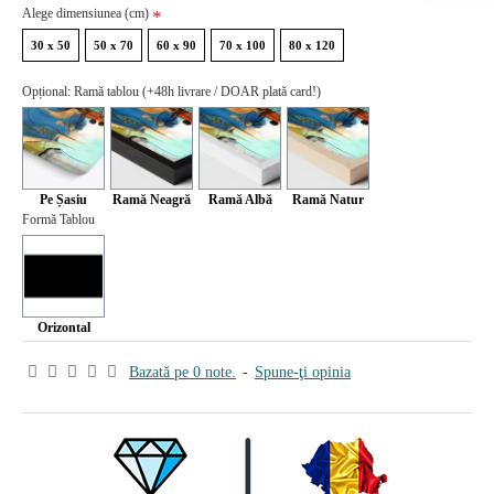
Alege dimensiunea (cm)
30 x 50
50 x 70
60 x 90
70 x 100
80 x 120
Opțional: Ramă tablou (+48h livrare / DOAR plată card!)
Pe Șasiu
Ramă Neagră
Ramă Albă
Ramă Natur
Formă Tablou
Orizontal
Bazată pe 0 note.
-
Spune-ţi opinia