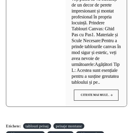
de un decor de perete
impresionant și montat
profesional în propria
locuință. Prindere
Tablouri Canvas: Ghid
Pas cu Pas1. Materiale și
Scule Necesare:Pentru a
prinde tablourile canvas în
mod sigur și estetic, veți
avea nevoie de
următoarele:Agățători Tip
L: Acestea sunt esențiale
pentru a susține greutatea
tabloului și pe..
CITESTE MAI MULT...
Etichete:
tablouri peisaj
peisaje montane