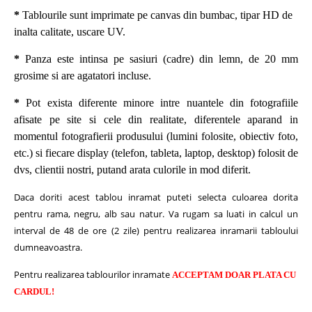
*
Tablourile sunt imprimate pe canvas din bumbac, tipar HD de
inalta calitate, uscare UV.
*
Panza este intinsa pe sasiuri (cadre) din lemn, de 20 mm
grosime si are agatatori incluse.
*
Pot exista diferente minore intre nuantele din fotografiile
afisate pe site si cele din realitate, diferentele aparand in
momentul fotografierii produsului (lumini folosite, obiectiv foto,
etc.) si fiecare display (telefon, tableta, laptop, desktop) folosit de
dvs, clientii nostri, putand arata culorile in mod diferit.
Daca doriti acest tablou inramat puteti selecta culoarea dorita
pentru rama, negru, alb sau natur.
Va rugam sa luati in calcul un
interval de 48 de ore (2 zile) pentru realizarea inramarii tabloului
dumneavoastra.
Pentru realizarea tablourilor inramate
ACCEPTAM DOAR PLATA CU
CARDUL!