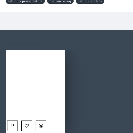
tablouri peisaj natura
pictura peisaj
tablou modern
VAZUTE RECENT
CELE MAI VIZITATE
Culori de toamna - Tablou peisaj
90,00 Lei