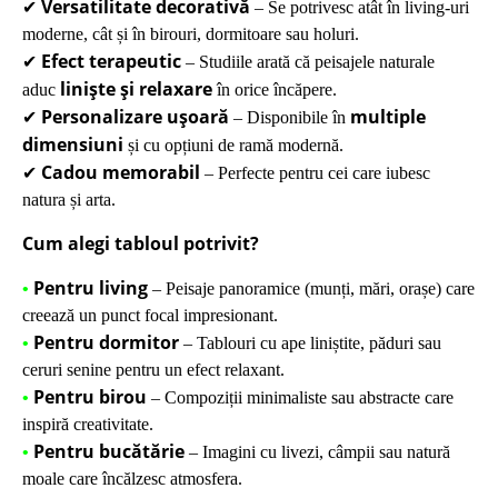
Versatilitate decorativă
✔
– Se potrivesc atât în living-uri
moderne, cât și în birouri, dormitoare sau holuri.
Efect terapeutic
✔
– Studiile arată că peisajele naturale
liniște și relaxare
aduc
în orice încăpere.
Personalizare ușoară
multiple
✔
– Disponibile în
dimensiuni
și cu opțiuni de ramă modernă.
Cadou memorabil
✔
– Perfecte pentru cei care iubesc
natura și arta.
Cum alegi tabloul potrivit?
Pentru living
•
– Peisaje panoramice (munți, mări, orașe) care
creează un punct focal impresionant.
Pentru dormitor
•
– Tablouri cu ape liniștite, păduri sau
ceruri senine pentru un efect relaxant.
Pentru birou
•
– Compoziții minimaliste sau abstracte care
inspiră creativitate.
Pentru bucătărie
•
– Imagini cu livezi, câmpii sau natură
moale care încălzesc atmosfera.