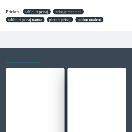
Etichete:
tablouri peisaj
peisaje montane
tablouri peisaj natura
pictura peisaj
tablou modern
VAZUTE RECENT
CELE MAI VIZITATE
Linistea Malului - Tablou peisaj
Tablou Abstract Premium Paleta Inepuizabilă a Emoțiilor – Artă Canvas Modernă Cubistă cu Elemente Geometrice Muzicale pentru Dormitor, Birou sau Hol