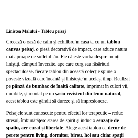
Linistea Malului - Tablou peisaj
Creează o oază de calm și echilibru în casa ta cu un
tablou
canvas peisaj
, o piesă decorativă de impact, care aduce natura
mai aproape de sufletul tău. Fie că este vorba despre munți
liniștiți, câmpuri înverzite, ape care curg sau răsărituri
spectaculoase, fiecare tablou din această colecție spune o
poveste vizuală care încântă și liniștește în același timp. Realizat
pe
pânză de bumbac de înaltă calitate
, imprimat în culori vii,
durabile, și montat pe un
șasiu rezistent din lemn natural
,
acest tablou este gândit să dureze și să impresioneze.
Peisajele sunt cunoscute pentru efectul lor terapeutic – reduc
stresul, îmbunătățesc starea de spirit și induc o
senzație de
spațiu, aer curat și libertate
. Alege acest tablou ca
decor de
perete pentru living, dormitor, birou, hol sau chiar spații