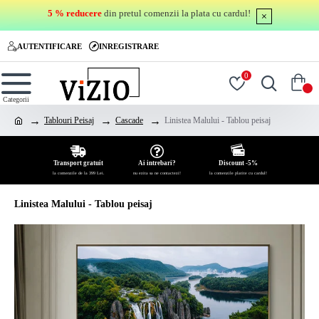
5 % reducere
din pretul comenzii la plata cu cardul!
AUTENTIFICARE
INREGISTRARE
0
0
Tablouri Peisaj
Cascade
Linistea Malului - Tablou peisaj
Transport gratuit
Ai intrebari?
Discount -5%
la comenzile de la 399 Lei.
nu ezita sa ne contactezi!
la comenzile platite cu cardul!
Linistea Malului - Tablou peisaj