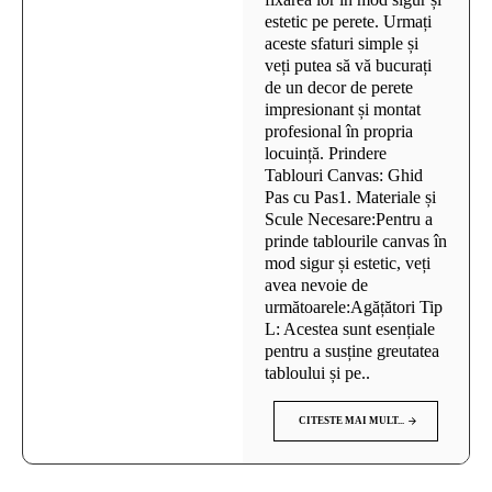
estetic pe perete. Urmați
aceste sfaturi simple și
veți putea să vă bucurați
de un decor de perete
impresionant și montat
profesional în propria
locuință. Prindere
Tablouri Canvas: Ghid
Pas cu Pas1. Materiale și
Scule Necesare:Pentru a
prinde tablourile canvas în
mod sigur și estetic, veți
avea nevoie de
următoarele:Agățători Tip
L: Acestea sunt esențiale
pentru a susține greutatea
tabloului și pe..
CITESTE MAI MULT...