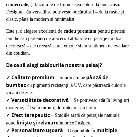
comerciale
, și bucură-te de frumusețea naturii la tine acasă.
Designul său versatil se potrivește oricărui stil – de la rustic și
clasic, până la modern și minimalist.
Este și o alegere excelentă de
cadou premium
pentru prieteni,
familie sau parteneri de afaceri. Tablourile cu peisaje nu doar
decorează – ele creează stare, emoție și un sentiment de evadare
din cotidian.
De ce să alegi tablourile noastre peisaj?
Calitate premium
pânză de
✔
– Imprimăm pe
bumbac
cu pigmenți rezistenți la UV, care păstrează culorile
vii ani de zile.
Versatilitate decorativă
✔
– Se potrivesc atât în living-uri
moderne, cât și în birouri, dormitoare sau holuri.
Efect terapeutic
✔
– Studiile arată că peisajele naturale
liniște și relaxare
aduc
în orice încăpere.
Personalizare ușoară
multiple
✔
– Disponibile în