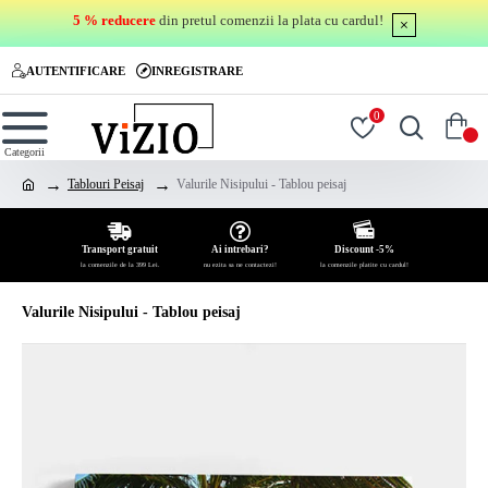
5 % reducere
din pretul comenzii la plata cu cardul!
AUTENTIFICARE
INREGISTRARE
0
0
Tablouri Peisaj
Valurile Nisipului - Tablou peisaj
Transport gratuit
Ai intrebari?
Discount -5%
la comenzile de la 399 Lei.
nu ezita sa ne contactezi!
la comenzile platite cu cardul!
Valurile Nisipului - Tablou peisaj