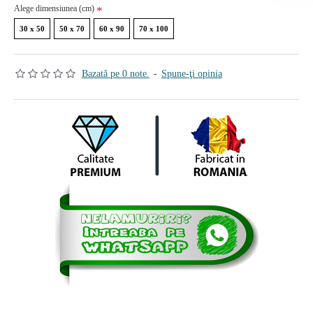
Alege dimensiunea (cm)
30 x 50
50 x 70
60 x 90
70 x 100
Bazată pe 0 note.
-
Spune-ţi opinia