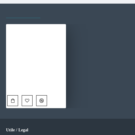
VAZUTE RECENT
CELE MAI VIZITATE
Valurile Nisipului - Tablou peisaj
110,00 Lei
Utile / Legal