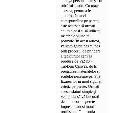
adăuga personalitate și stil
oricărui spațiu. Cu toate
acestea, pentru a le
amplasa în mod
corespunzător pe perete,
este necesar să urmați
anumiți pași și să utilizați
materiale și unelte
potrivite. În acest articol,
vă vom ghida pas cu pas
prin procesul de prindere
a tablourilor canvas
produse de ViZIO -
Tablouri Canvas, de la
pregătirea materialelor și
sculelor necesare până la
fixarea lor în mod sigur și
estetic pe perete. Urmați
aceste sfaturi simple și
veți putea să vă bucurați
de un decor de perete
impresionant și montat
profesional în propria