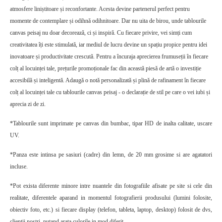
atmosfere liniștitoare și reconfortante. Acesta devine partenerul perfect pentru
momente de contemplare și odihnă odihnitoare.
Dar nu uita de birou, unde tablourile
canvas peisaj nu doar decorează, ci și inspiră. Cu fiecare privire, vei simți cum
creativitatea îți este stimulată, iar mediul de lucru devine un spațiu propice pentru idei
inovatoare și productivitate crescută.
Pentru a încuraja aprecierea frumuseții în fiecare
colț al locuinței tale, prețurile promoționale fac din această piesă de artă o investiție
accesibilă și inteligentă. Adaugă o notă personalizată și plină de rafinament în fiecare
colț al locuinței tale cu tablourile canvas peisaj - o declarație de stil pe care o vei iubi și
aprecia zi de zi.
*Tablourile sunt imprimate pe canvas din bumbac, tipar HD de inalta calitate, uscare
UV.
*Panza este intinsa pe sasiuri (cadre) din lemn, de 20 mm grosime si are agatatori
incluse.
*Pot exista diferente minore intre nuantele din fotografiile afisate pe site si cele din
realitate, diferentele aparand in momentul fotografierii produsului (lumini folosite,
obiectiv foto, etc.) si fiecare display (telefon, tableta, laptop, desktop) folosit de dvs,
clientii nostri, putand arata culorile in mod diferit.