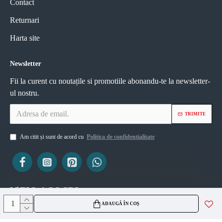
Contact
Returnari
Harta site
Newsletter
Fii la curent cu noutațile si promotiile abonandu-te la newsletter-
ul nostru.
TRIMITE
Am citit și sunt de acord cu
Politica de confidentialitate
ViZIO AGS SRL
ADAUGĂ ÎN COȘ
CUI 45335561