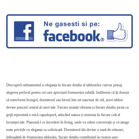
Descoperă rafinamentul și eleganța în fiecare detaliu al tablourilor canvas peisaj,
alegerea perfectă pentru cei care apreciază frumusețea subtilă. Indiferent că îți dorești
să transformi livingul, dormitorul sau biroul într-un sanctuar de stil, acest tablou
devine punctul central al casei tale.
Fiecare nuanță vibranta și fiecare detaliu pictat cu
grijă reprezintă o mică capodoperă, aducând natura și armonia în fiecare colț al
locuinței tale. Plasează-l cu încredere în living, unde va stârni conversații și va atrage
toate privirile cu eleganța sa sofisticată.
Dormitorul tău devine o oază de relaxare,
îmbogățită de frumusețea tabloului, fiecare detaliu contribuind la crearea unei